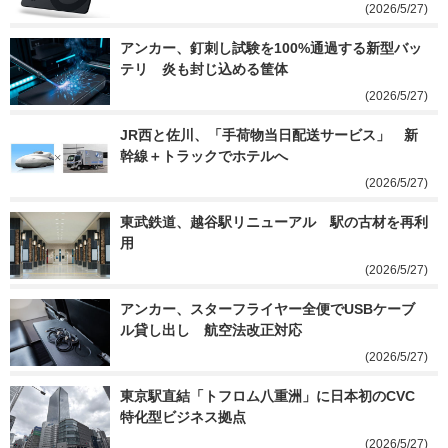
(2026/5/27)
アンカー、釘刺し試験を100%通過する新型バッ
テリ　炎も封じ込める筐体
(2026/5/27)
JR西と佐川、「手荷物当日配送サービス」　新
幹線＋トラックでホテルへ
(2026/5/27)
東武鉄道、越谷駅リニューアル　駅の古材を再利
用
(2026/5/27)
アンカー、スターフライヤー全便でUSBケーブ
ル貸し出し　航空法改正対応
(2026/5/27)
東京駅直結「トフロム八重洲」に日本初のCVC
特化型ビジネス拠点
(2026/5/27)