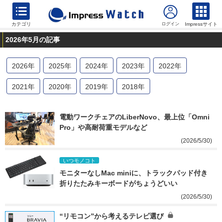
カテゴリ
Impressサイト
2026年5月の記事
2026
年
2025
年
2024
年
2023
年
2022
年
2021
年
2020
年
2019
年
2018
年
電動ワークチェアのLiberNovo、最上位「Omni 
Pro」や高耐荷重モデルなど
(2026/5/30)
いつモノコト
モニターなしMac miniに、トラックパッド付き
折りたたみキーボードがちょうどいい
(2026/5/30)
“リモコン”から考えるテレビ選び