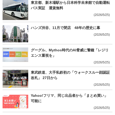
東京都、新木場駅から日本科学未来館で自動運転
バス実証　運賃無料
(2026/5/25)
ハンズ渋谷、11月で閉店　48年の歴史に幕
(2026/5/25)
グーグル、Mythos時代のAI脅威に警鐘「レジリ
エンス重視を」
(2026/5/25)
東武鉄道、大手私鉄初の「ウォークスルー顔認証
改札」 27日から
(2026/5/25)
Yahoo!フリマ、同じ出品者から「まとめ買い」
可能に
(2026/5/25)