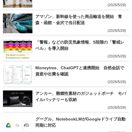
(2026/5/28)
アマゾン、新幹線を使った商品輸送を開始　青
森・函館・金沢で当日配送
(2026/5/28)
「警報」などの防災気象情報、5段階の「警戒レ
ベル」を導入開始
(2026/5/28)
Moneytree、ChatGPTと連携開始　自然会話で
資産や出費を確認
(2026/5/28)
アンカー、難燃性素材のガジェットポーチ　モバ
イルバッテリーも収納
(2026/5/28)
グーグル、NotebookLMがGoogleドライブ自動
同期に対応