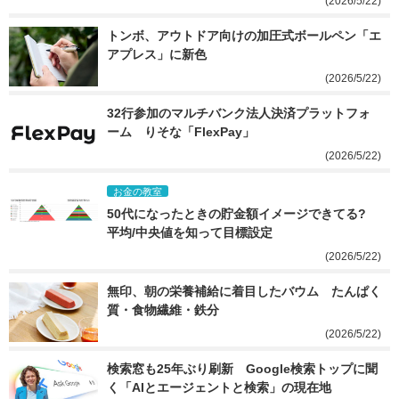
(2026/5/22)
トンボ、アウトドア向けの加圧式ボールペン「エ
アプレス」に新色
(2026/5/22)
32行参加のマルチバンク法人決済プラットフォ
ーム　りそな「FlexPay」
(2026/5/22)
お金の教室
50代になったときの貯金額イメージできてる? 
平均/中央値を知って目標設定
(2026/5/22)
無印、朝の栄養補給に着目したバウム　たんぱく
質・食物繊維・鉄分
(2026/5/22)
検索窓も25年ぶり刷新　Google検索トップに聞
く「AIとエージェントと検索」の現在地