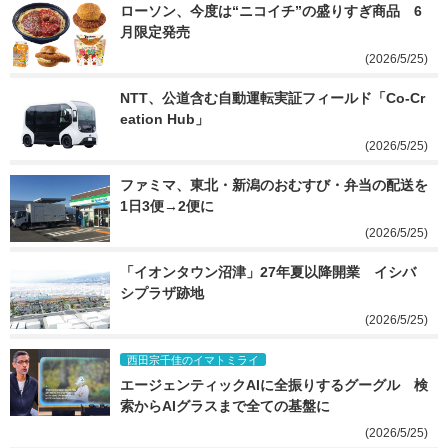
ローソン、今度は“ニコイチ”の盛りすぎ商品　6
月限定発売
(2026/5/25)
NTT、公道含む自動運転実証フィールド「Co-Cr
eation Hub」
(2026/5/25)
ファミマ、東北・新潟のおむすび・弁当の配送を
1日3便→2便に
(2026/5/25)
「イオンタウン沼津」27年夏以降開業　イシバ
シプラザ跡地
(2026/5/25)
西田宗千佳のイマトミライ
エージェンティックAIに全振りするグーグル　検
索からAIグラスまで全ての基盤に
(2026/5/25)