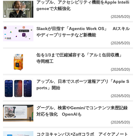
アップル、アクセシビリティ機能をApple Intelli
genceで大幅強化
(2026/5/20)
Slackが目指す「Agentic Work OS」　AIスキル
やディープリサーチなど新機能
(2026/5/20)
缶を1/3まで圧縮減容する「アルミ缶回収機」　
寺岡精工
(2026/5/20)
アップル、日本でスポーツ速報アプリ「Apple S
ports」開始
(2026/5/20)
グーグル、検索やGeminiでコンテンツ来歴記録
対応を強化　OpenAIも
(2026/5/20)
コクヨキャンパス×Zoffコラボ　アイケアノート