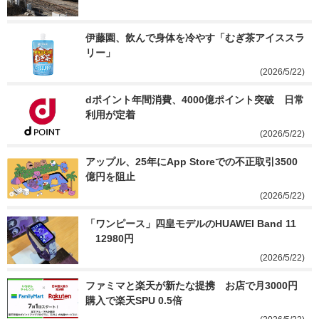
伊藤園、飲んで身体を冷やす「むぎ茶アイススラ
リー」
(2026/5/22)
dポイント年間消費、4000億ポイント突破　日常
利用が定着
(2026/5/22)
アップル、25年にApp Storeでの不正取引3500
億円を阻止
(2026/5/22)
「ワンピース」四皇モデルのHUAWEI Band 11
　12980円
(2026/5/22)
ファミマと楽天が新たな提携　お店で月3000円
購入で楽天SPU 0.5倍