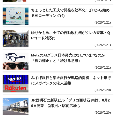
(2026/5/21)
ちょっとした工夫で開発を効率化! ゼロから始め
るAIコーディング(4)
(2026/5/21)
ゆりかもめ、全ての自動改札機がクレカ乗車・Q
Rコード対応に
(2026/5/21)
MetaのAIグラス日本発売はなぜ“いま”なのか 
「視力補正」と「続ける意思」
(2026/5/21)
みずほ銀行と楽天銀行が戦略的提携　ネット銀行
にメガバンクの法人基盤
(2026/5/20)
JR西明石に新駅ビル「プリコ西明石 南館」6月2
6日開業　新改札・駅前広場も
(2026/5/20)