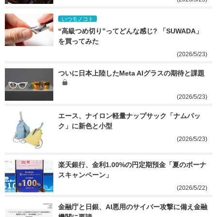
いつモノコト
“高級つめ切り”ってどんな感じ? 「SUWADA」
を買ってみた
(2026/5/23)
ついに日本上陸したMeta AIグラスの期待と課題
(2026/5/23)
エース、ナイロン軽量ナップサック「ナムパッ
ク」に新色と小型
(2026/5/23)
楽天銀行、金利1.00%の円定期預金「夏のボーナ
スキャンペーン」
(2026/5/22)
金融庁と日銀、AI悪用のサイバー攻撃に備え金融