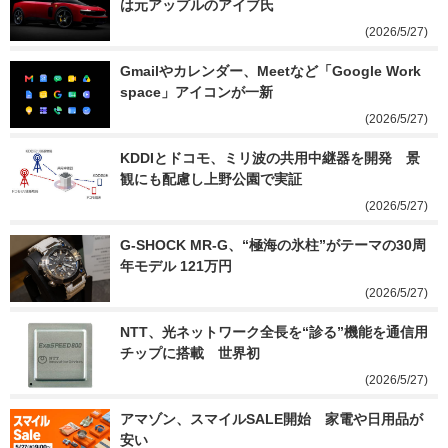
は元アップルのアイブ氏
(2026/5/27)
Gmailやカレンダー、Meetなど「Google Work
space」アイコンが一新
(2026/5/27)
KDDIとドコモ、ミリ波の共用中継器を開発　景
観にも配慮し上野公園で実証
(2026/5/27)
G-SHOCK MR-G、“極海の氷柱”がテーマの30周
年モデル 121万円
(2026/5/27)
NTT、光ネットワーク全長を“診る”機能を通信用
チップに搭載　世界初
(2026/5/27)
アマゾン、スマイルSALE開始　家電や日用品が
安い