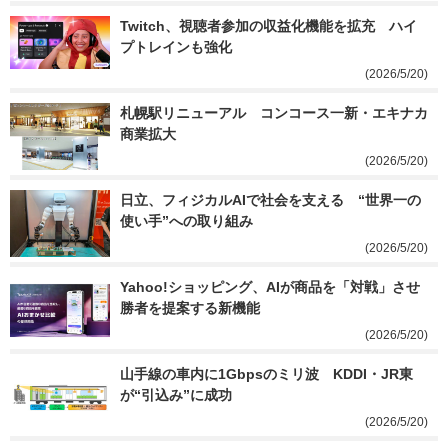
Twitch、視聴者参加の収益化機能を拡充　ハイ
プトレインも強化
(2026/5/20)
札幌駅リニューアル　コンコース一新・エキナカ
商業拡大
(2026/5/20)
日立、フィジカルAIで社会を支える　“世界一の
使い手”への取り組み
(2026/5/20)
Yahoo!ショッピング、AIが商品を「対戦」させ
勝者を提案する新機能
(2026/5/20)
山手線の車内に1Gbpsのミリ波　KDDI・JR東
が“引込み”に成功
(2026/5/20)