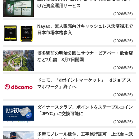
けた資産運用サービス
(2026/5/26)
Nayax、無人販売向けキャッシュレス決済端末で
日本市場本格参入
(2026/5/26)
博多駅前の明治公園にサウナ・ビアバー・飲食店
など7店舗　8月7日開園
(2026/5/26)
ドコモ、「dポイントマーケット」「dジョブ ス
マホワーク」終了へ
(2026/5/26)
ダイナースクラブ、ポイントをステーブルコイン
「JPYC」に交換可能に
(2026/5/26)
多摩モノレール延伸、工事施行認可　上北台～武