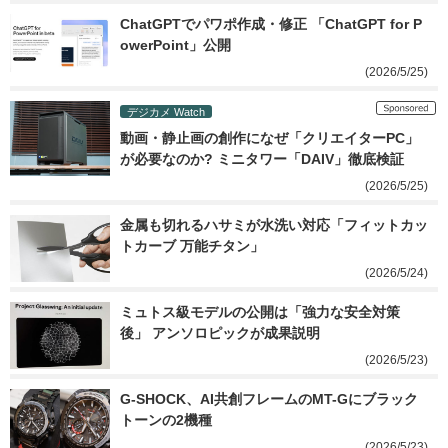
ChatGPTでパワポ作成・修正 「ChatGPT for P
owerPoint」公開
(2026/5/25)
デジカメ Watch
動画・静止画の創作になぜ「クリエイターPC」
が必要なのか? ミニタワー「DAIV」徹底検証
(2026/5/25)
金属も切れるハサミが水洗い対応「フィットカッ
トカーブ 万能チタン」
(2026/5/24)
ミュトス級モデルの公開は「強力な安全対策
後」 アンソロピックが成果説明
(2026/5/23)
G-SHOCK、AI共創フレームのMT-Gにブラック
トーンの2機種
(2026/5/23)