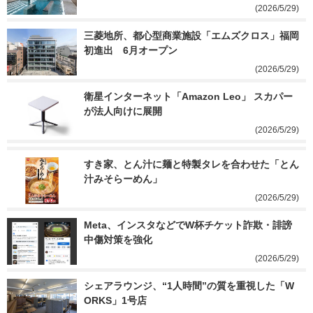
(2026/5/29)
三菱地所、都心型商業施設「エムズクロス」福岡
初進出　6月オープン
(2026/5/29)
衛星インターネット「Amazon Leo」 スカパー
が法人向けに展開
(2026/5/29)
すき家、とん汁に麺と特製タレを合わせた「とん
汁みそらーめん」
(2026/5/29)
Meta、インスタなどでW杯チケット詐欺・誹謗
中傷対策を強化
(2026/5/29)
シェアラウンジ、“1人時間”の質を重視した「W
ORKS」1号店