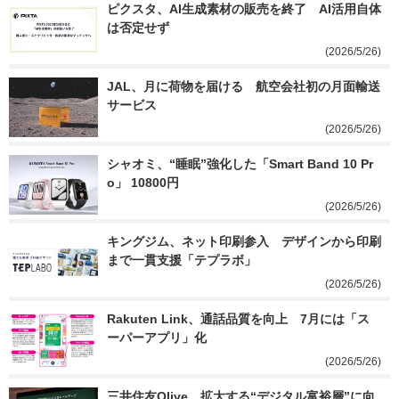
ピクスタ、AI生成素材の販売を終了　AI活用自体
は否定せず
(2026/5/26)
JAL、月に荷物を届ける　航空会社初の月面輸送
サービス
(2026/5/26)
シャオミ、“睡眠”強化した「Smart Band 10 Pr
o」 10800円
(2026/5/26)
キングジム、ネット印刷参入　デザインから印刷
まで一貫支援「テプラボ」
(2026/5/26)
Rakuten Link、通話品質を向上　7月には「ス
ーパーアプリ」化
(2026/5/26)
三井住友Olive、拡大する“デジタル富裕層”に向