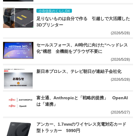
小寺信良のくらしDX
足りないものは自分で作る　引越しで大活躍した
3Dプリンター
(2026/5/28)
セールスフォース、AI時代に向けた“ヘッドレス
化”構想　全機能をブラウザ不要に
(2026/5/28)
新日本プロレス、テレビ朝日が連結子会社化
(2026/5/28)
富士通、Anthropicと「戦略的提携」　OpenAI
は「連携」
(2026/5/27)
アンカー、1.7mmのワイヤレス充電対応カード
型トラッカー　5990円