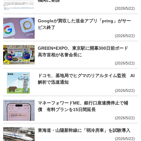
機関に要請
(2026/5/22)
Googleが買収した送金アプリ「pring」がサー
ビス終了
(2026/5/22)
GREEN×EXPO、東京駅に開幕300日前ボード　
高市首相が名誉会長に
(2026/5/22)
ドコモ、基地局でヒグマのリアルタイム監視　AI
解析で迅速通知
(2026/5/22)
マネーフォワードME、銀行口座連携停止で補
償　有料プランを15日間延長
(2026/5/22)
東海道・山陽新幹線に「弱冷房車」を試験導入
(2026/5/22)