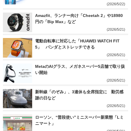
(2026/5/22)
Amazfit、ランナー向け「Cheetah 2」や18980
円の「Bip Max」など
(2026/5/21)
電動自転車に対応した「HUAWEI WATCH FIT 
5」　パンダとストレッチできる
(2026/5/21)
MetaのAIグラス、メガネスーパー5店舗で取り扱
い開始
(2026/5/21)
新幹線「のぞみ」、3連休も全席指定に　勤労感
謝の日など
(2026/5/21)
ローソン、“普段使い”ミニスーパー新業態「Lミ
ニマート」