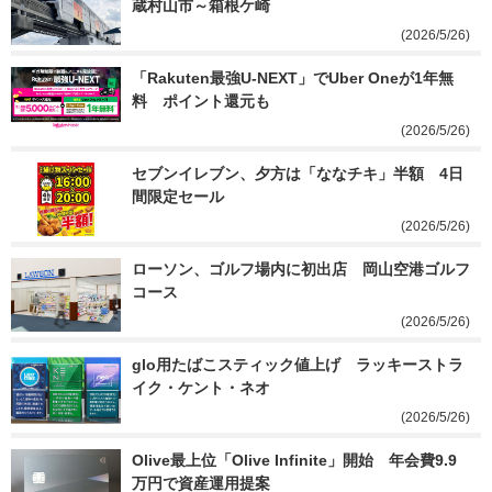
蔵村山市～箱根ケ崎
(2026/5/26)
「Rakuten最強U-NEXT」でUber Oneが1年無
料　ポイント還元も
(2026/5/26)
セブンイレブン、夕方は「ななチキ」半額　4日
間限定セール
(2026/5/26)
ローソン、ゴルフ場内に初出店　岡山空港ゴルフ
コース
(2026/5/26)
glo用たばこスティック値上げ　ラッキーストラ
イク・ケント・ネオ
(2026/5/26)
Olive最上位「Olive Infinite」開始　年会費9.9
万円で資産運用提案