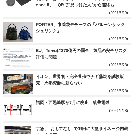
ebee 5」　QRで“見つけた人”から連絡も
(2026/5/29)
PORTER、巾着袋モチーフの「バルーンサック 
シュリンク」
(2026/5/29)
EU、Temuに370億円の罰金　製品の安全リスク
評価に問題
(2026/5/28)
イオン、世界初・完全養殖ウナギ蒲焼を試験販
売　天然資源に頼らない
(2026/5/28)
福岡・西黒崎駅が7月に廃止　筑豊電鉄
(2026/5/28)
京急、“おもてなし”で羽田に大型サイネージ内蔵