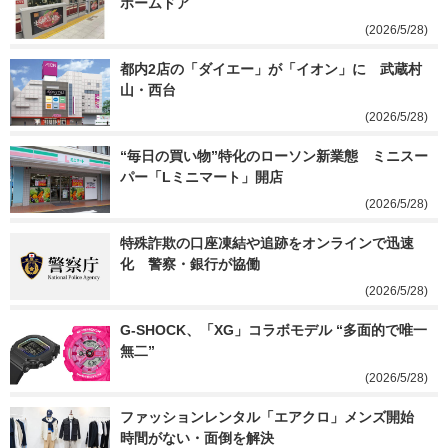
ホームドア
(2026/5/28)
都内2店の「ダイエー」が「イオン」に　武蔵村
山・西台
(2026/5/28)
“毎日の買い物”特化のローソン新業態　ミニスー
パー「Lミニマート」開店
(2026/5/28)
特殊詐欺の口座凍結や追跡をオンラインで迅速
化　警察・銀行が協働
(2026/5/28)
G-SHOCK、「XG」コラボモデル “多面的で唯一
無二”
(2026/5/28)
ファッションレンタル「エアクロ」メンズ開始　
時間がない・面倒を解決