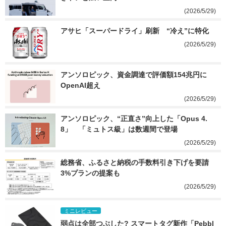
(2026/5/29)
アサヒ「スーパードライ」刷新　“冷え”に特化
(2026/5/29)
アンソロピック、資金調達で評価額154兆円に　
OpenAI超え
(2026/5/29)
アンソロピック、“正直さ”向上した「Opus 4.
8」　「ミュトス級」は数週間で登場
(2026/5/29)
総務省、ふるさと納税の手数料引き下げを要請　
3%プランの提案も
(2026/5/29)
ミニレビュー
弱点は全部つぶした? スマートタグ新作「Pebbl