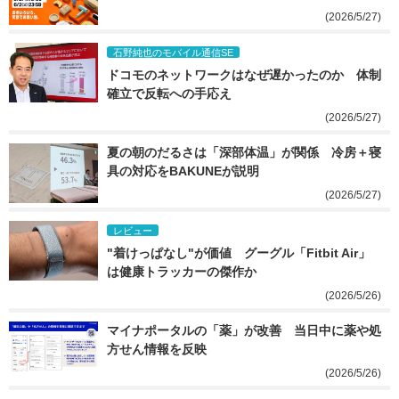
(2026/5/27)
石野純也のモバイル通信SE
ドコモのネットワークはなぜ遅かったのか　体制
確立で反転への手応え
(2026/5/27)
夏の朝のだるさは「深部体温」が関係　冷房＋寝
具の対応をBAKUNEが説明
(2026/5/27)
レビュー
"着けっぱなし"が価値　グーグル「Fitbit Air」
は健康トラッカーの傑作か
(2026/5/26)
マイナポータルの「薬」が改善　当日中に薬や処
方せん情報を反映
(2026/5/26)