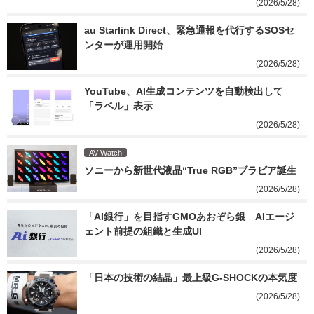
(2026/5/28)
au Starlink Direct、緊急通報を代行するSOSセ
ンターが運用開始
(2026/5/28)
YouTube、AI生成コンテンツを自動検出して
「ラベル」表示
(2026/5/28)
AV Watch
ソニーから新世代液晶“True RGB”ブラビア誕生
(2026/5/28)
「AI銀行」を目指すGMOあおぞら銀　AIエージ
ェント前提の組織と生成UI
(2026/5/28)
「日本の技術の結晶」最上級G-SHOCKの本気度
(2026/5/28)