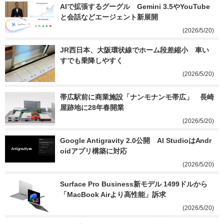
AIで拡張するグーグル　Gemini 3.5やYouTube
と会話などエージェント新展開
(2026/5/20)
JR西日本、大阪環状線でホーム段差縮小　車い
すでも乗降しやすく
(2026/5/20)
帯広駅前に商業施設「ナンモナンモ帯広」　長崎
屋跡地に28年春開業
(2026/5/20)
Google Antigravity 2.0公開　AI StudioはAndr
oidアプリ構築に対応
(2026/5/20)
Surface Pro Business新モデル 1499ドルから  
「MacBook Airより高性能」訴求
(2026/5/20)