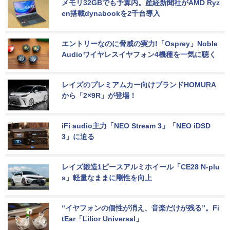
メモリ32GBでも予算内。産経新聞社がAMD Ryz
en搭載dynabookを2千台導入
エントリーなのに脅威の実力!「Osprey」Noble 
Audioワイヤレスイヤフォン4機種を一気に聴く
レイズのプレミアムカー向けブランドHOMURA
から「2×9R」が登場！
iFi audio主力「NEO Stream 3」「NEO iDSD 
3」に迫る
レイズ鍛造1ピースアルミホイール「CE28 N-plu
s」軽量なままに剛性を向上
“イヤフォンの個性が消え、音楽だけが残る”。Fi
tEar「Lilior Universal」