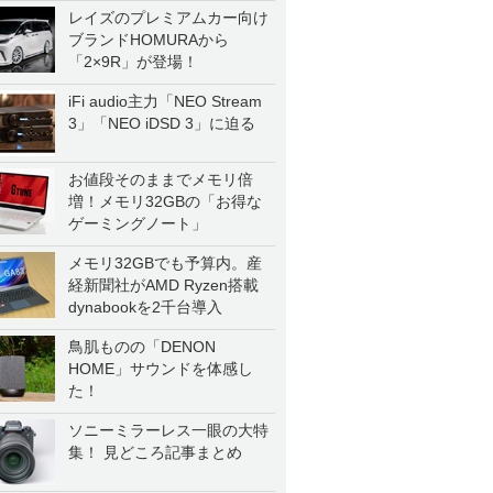
レイズのプレミアムカー向け
ブランドHOMURAから
「2×9R」が登場！
iFi audio主力「NEO Stream
3」「NEO iDSD 3」に迫る
お値段そのままでメモリ倍
増！メモリ32GBの「お得な
ゲーミングノート」
メモリ32GBでも予算内。産
経新聞社がAMD Ryzen搭載
dynabookを2千台導入
鳥肌ものの「DENON
HOME」サウンドを体感し
た！
ソニーミラーレス一眼の大特
集！ 見どころ記事まとめ