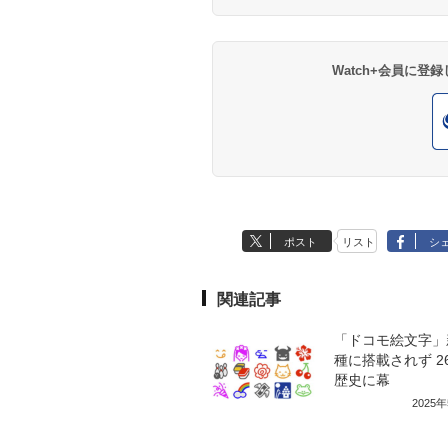
Watch+会員に
ポスト
リスト
シ
関連記事
「ドコモ絵文字」
種に搭載されず 2
歴史に幕
2025