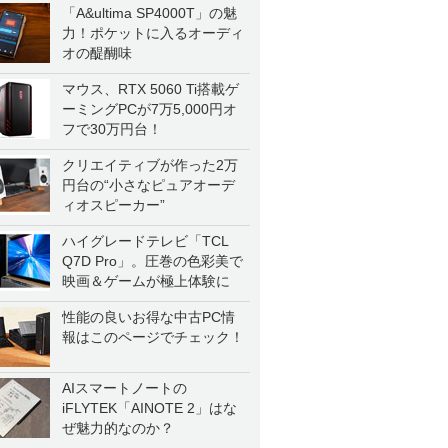
「A&ultima SP4000T」の魅
力！ポケットに入るオーディ
オの醍醐味
マウス、RTX 5060 Ti搭載ゲ
ーミングPCが7万5,000円オ
フで30万円台！
クリエイティブが作った2万
円台の“小さなピュアオーデ
ィオスピーカー”
ハイグレードテレビ「TCL
Q7D Pro」。圧巻の色彩美で
映画＆ゲームが極上体験に
性能の良いお得な中古PC情
報はこのページでチェック！
AIスマートノートの
iFLYTEK「AINOTE 2」はな
ぜ魅力的なのか？