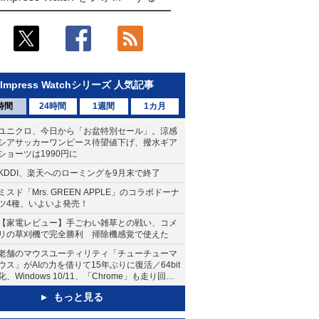
Impress Watchシリーズ 人気記事
時間
24時間
1週間
1カ月
ユニクロ、今日から「お盆特別セール」。涼感
シアサッカーワンピース待望値下げ、撥水ギア
ショーツは1990円に
KDDI、楽天へのローミングを9月末で終了
ミスド「Mrs. GREEN APPLE」のコラボドーナ
ツ4種、いよいよ発売！
【家電レビュー】手ごわい雑草との戦い、コメ
リの草刈機で完全勝利 掃除機感覚で使えた
老舗のマウスユーティリティ「チューチューマ
ウス」がAIの力を借りて15年ぶりに復活／64bit
化、Windows 10/11、「Chrome」も走り回
る。復活記念で2026年末まで500円
もっと見る