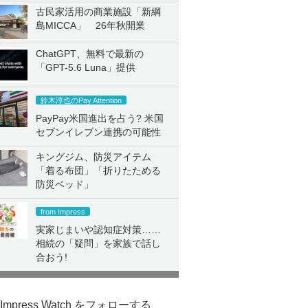
古民家活用の商業施設「新綱
島MICCA」 26年秋開業
ChatGPT、無料で最新の
「GPT-5.6 Luna」提供
鈴木淳也のPay Attention
PayPay米国進出を占う? 米国
セブンイレブン連携の可能性
キングジム、防災アイテム
「着る布団」「折りたためる
防災ベッド」
from Impress
実家じまいや認知症対策……
相続の「疑問」を家族で話し
合おう!
Impress Watch をフォローする