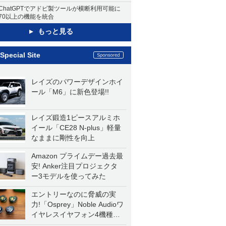
ChatGPTでアドビ製ツールが横断利用可能に
70以上の機能を統合
もっと見る
Special Site
レイズのパワーデザインホイ
ール「M6」に新色登場!!
レイズ鍛造1ピースアルミホ
イール「CE28 N-plus」軽量
なままに剛性を向上
Amazon プライムデー過去最
安! Anker注目プロジェクタ
ー3モデルを使ってみた
エントリーなのに脅威の実
力!「Osprey」Noble Audioワ
イヤレスイヤフォン4機種を
一気に聴く