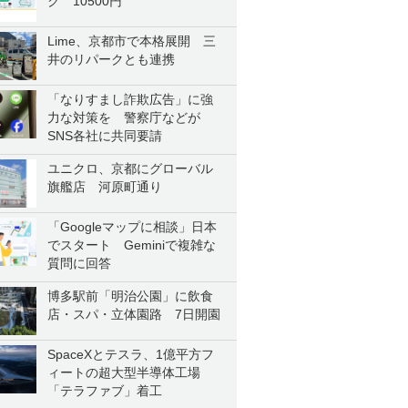
ク 10500円
Lime、京都市で本格展開 三
井のリパークとも連携
「なりすまし詐欺広告」に強
力な対策を 警察庁などが
SNS各社に共同要請
ユニクロ、京都にグローバル
旗艦店 河原町通り
「Googleマップに相談」日本
でスタート Geminiで複雑な
質問に回答
博多駅前「明治公園」に飲食
店・スパ・立体園路 7日開園
SpaceXとテスラ、1億平方フ
ィートの超大型半導体工場
「テラファブ」着工