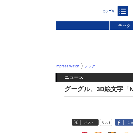
テック
Impress Watch
テック
ニュース
グーグル、3D絵文字「No
ポスト
リスト
シ