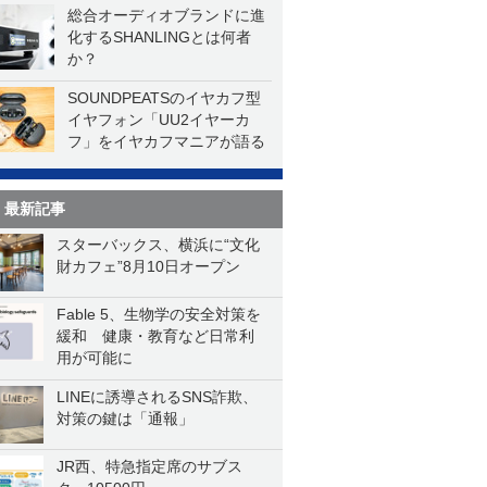
総合オーディオブランドに進
化するSHANLINGとは何者
か？
SOUNDPEATSのイヤカフ型
イヤフォン「UU2イヤーカ
フ」をイヤカフマニアが語る
最新記事
スターバックス、横浜に“文化
財カフェ”8月10日オープン
Fable 5、生物学の安全対策を
緩和 健康・教育など日常利
用が可能に
LINEに誘導されるSNS詐欺、
対策の鍵は「通報」
JR西、特急指定席のサブス