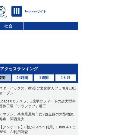
社会
アクセスランキング
時間
24時間
1週間
1カ月
スターバックス、横浜に“文化財カフェ”8月10日
オープン
SpaceXとテスラ、1億平方フィートの超大型半
導体工場「テラファブ」着工
アマゾン、兵庫県尼崎市に2拠点目の大型物流
拠点 関西最大
【アンケート】8割がGemini利用、ChatGPTは
68% AI利用調査