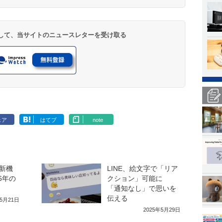
登録して、当サイトのニュースレターを受け取る
ェア
はてブ
note
新機
LINE、絵文字で「リア
6年の
クション」可能に
「通知なし」で思いを
伝える
年5月21日
2025年5月29日