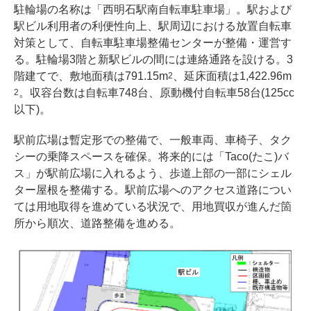
駐輪場の名称は「西明石駅南自転車駐車場」。駅および
駅ビル利用者の利便性向上、駅周辺における放置自転車
対策として、自転車駐車場整備センターが整備・運営す
る。駐輪場3階と新駅ビルの間には連絡通路を設ける。3
階建てで、敷地面積は791.15m
、延床面積は1,422.96m
2
。収容台数は自転車748台、原動機付自転車58台(125cc
2
以下)。
駅前広場は暫定形での整備で、一般車両、車椅子、タク
シーの乗降スペースを確保。将来的には「Taco(たこ)バ
ス」が駅前広場に入れるよう、歩道上部の一部にシェル
ター屋根を整備する。駅前広場へのアクセス道路につい
ては用地取得を進めている状況で、用地買収が進んだ箇
所から順次、道路整備を進める。