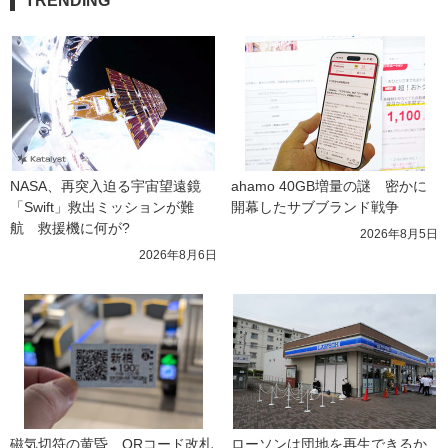
TRENDING
NASA、再突入迫る宇宙望遠鏡
ahamo 40GB増量の謎　密かに
「Swift」救出ミッションが難
開幕したサブブランド戦争
航　救援機に何が?
2026年8月5日
2026年8月6日
磁気切符の黄昏　QRコード改札
ローソンは団地を再生できるか 