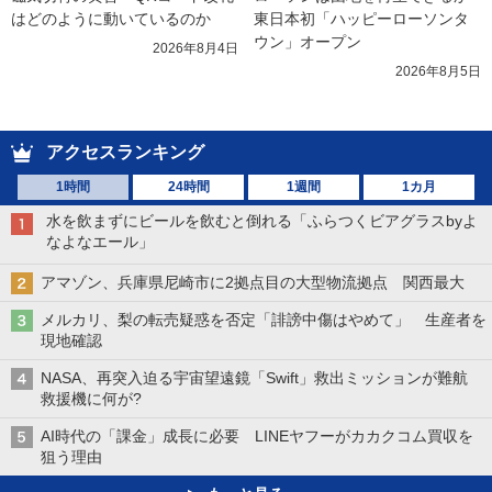
はどのように動いているのか
東日本初「ハッピーローソンタ
ウン」オープン
2026年8月4日
2026年8月5日
アクセスランキング
1時間
24時間
1週間
1カ月
水を飲まずにビールを飲むと倒れる「ふらつくビアグラスbyよ
なよなエール」
アマゾン、兵庫県尼崎市に2拠点目の大型物流拠点 関西最大
メルカリ、梨の転売疑惑を否定「誹謗中傷はやめて」 生産者を
現地確認
NASA、再突入迫る宇宙望遠鏡「Swift」救出ミッションが難航
救援機に何が?
AI時代の「課金」成長に必要 LINEヤフーがカカクコム買収を
狙う理由