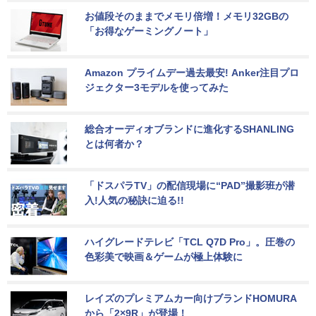
お値段そのままでメモリ倍増！メモリ32GBの
「お得なゲーミングノート」
Amazon プライムデー過去最安! Anker注目プロ
ジェクター3モデルを使ってみた
総合オーディオブランドに進化するSHANLING
とは何者か？
「ドスパラTV」の配信現場に“PAD”撮影班が潜
入!人気の秘訣に迫る!!
ハイグレードテレビ「TCL Q7D Pro」。圧巻の
色彩美で映画＆ゲームが極上体験に
レイズのプレミアムカー向けブランドHOMURA
から「2×9R」が登場！