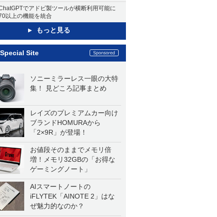
ChatGPTでアドビ製ツールが横断利用可能に
70以上の機能を統合
もっと見る
Special Site
ソニーミラーレス一眼の大特
集！ 見どころ記事まとめ
レイズのプレミアムカー向け
ブランドHOMURAから
「2×9R」が登場！
お値段そのままでメモリ倍
増！メモリ32GBの「お得な
ゲーミングノート」
AIスマートノートの
iFLYTEK「AINOTE 2」はな
ぜ魅力的なのか？