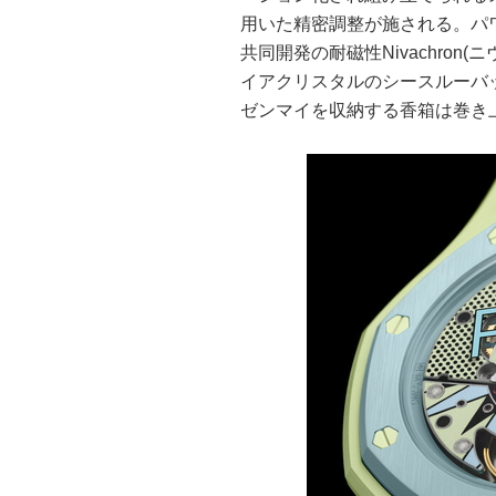
用いた精密調整が施される。パワ
共同開発の耐磁性Nivachro
イアクリスタルのシースルーバ
ゼンマイを収納する香箱は巻き