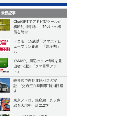
最新記事
ChatGPTでアドビ製ツールが
横断利用可能に 70以上の機
能を統合
ドコモ、15歳以下スマホデビ
ュープラン刷新 「親子割」
も
YAMAP、周辺のクマ情報を登
山者へ通知「クマ目撃アラー
ト」
軽井沢で自動運転バスの実
証 “交通空白時間帯”解消目指
す
東京メトロ、銀座線・丸ノ内
線を大増発 計212本