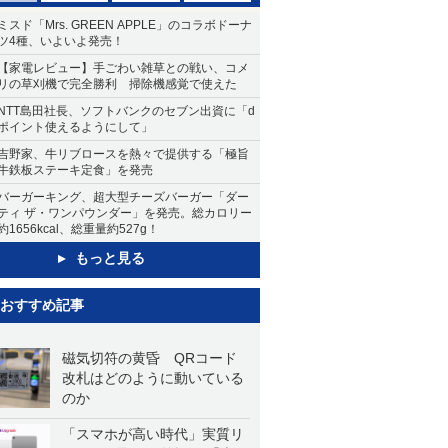
ミスド「Mrs. GREEN APPLE」のコラボドーナ
ツ4種、いよいよ発売！
【家電レビュー】手ごわい雑草との戦い、コメ
リの草刈機で完全勝利 掃除機感覚で使えた
NTT島田社長、ソフトバンクのセブン出資に「d
ポイント使えるようにして」
吉野家、牛リブロースを熱々で提供する「極旨
牛鉄板ステーキ定食」を発売
バーガーキング、超大型チーズバーガー「ダー
ティ ザ・ワンパウンダー」を発売。総カロリー
約1656kcal、総重量約527g！
もっと見る
おすすめ記事
磁気切符の黄昏 QRコード
改札はどのように動いている
のか
「スマホが高い時代」実質リ