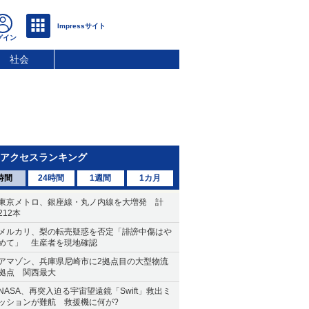
社会
アクセスランキング
時間
24時間
1週間
1カ月
東京メトロ、銀座線・丸ノ内線を大増発 計
212本
メルカリ、梨の転売疑惑を否定「誹謗中傷はや
めて」 生産者を現地確認
アマゾン、兵庫県尼崎市に2拠点目の大型物流
拠点 関西最大
NASA、再突入迫る宇宙望遠鏡「Swift」救出ミ
ッションが難航 救援機に何が?