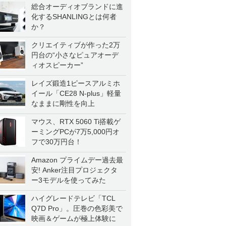
総合オーディオブランドに進
化するSHANLINGとは何者
か？
クリエイティブが作った2万
円台の“小さなピュアオーデ
ィオスピーカー”
レイズ鍛造1ピースアルミホ
イール「CE28 N-plus」軽量
なままに剛性を向上
マウス、RTX 5060 Ti搭載ゲ
ーミングPCが7万5,000円オ
フで30万円台！
Amazon プライムデー過去最
安! Anker注目プロジェクタ
ー3モデルを使ってみた
ハイグレードテレビ「TCL
Q7D Pro」。圧巻の色彩美で
映画＆ゲームが極上体験に