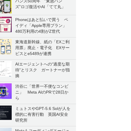
ハンズ50周年 “東急ハン
ズ”ロゴ復活やAI「てて丸」
Phoneはあと払いで買う ペ
イディ「Apple専用プラン」
480万利用の4割がZ世代
東海道新幹線、紙の「EXご利
用票」廃止・電子化 EXサー
ビスとe5489が連携
AIエージェントへの“過度な期
待”とリスク ガートナーが指
摘
渋谷に「世界一不便なコンビ
ニ」 Meta AIのPRで28日か
ら
ミュトスやGPT-5.6 Solが人を
標的に有害行動 英国AI安全
研究所
Metaもコーディングエージェ