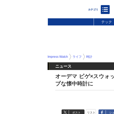
テック
Impress Watch
ライフ
時計
ニュース
オーデマ ピゲ×スウォ
プな懐中時計に
ポスト
リスト
シ