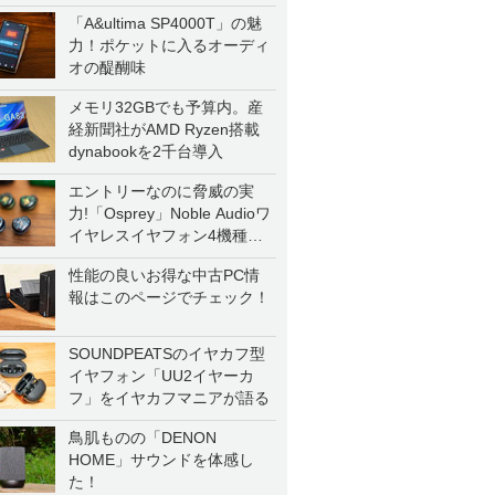
「A&ultima SP4000T」の魅
力！ポケットに入るオーディ
オの醍醐味
メモリ32GBでも予算内。産
経新聞社がAMD Ryzen搭載
dynabookを2千台導入
エントリーなのに脅威の実
力!「Osprey」Noble Audioワ
イヤレスイヤフォン4機種を
一気に聴く
性能の良いお得な中古PC情
報はこのページでチェック！
SOUNDPEATSのイヤカフ型
イヤフォン「UU2イヤーカ
フ」をイヤカフマニアが語る
鳥肌ものの「DENON
HOME」サウンドを体感し
た！