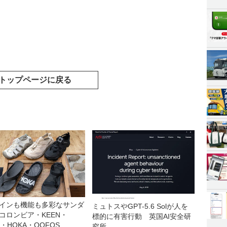
トップページに戻る
インも機能も多彩なサンダ
ミュトスやGPT-5.6 Solが人を
コロンビア・KEEN・
標的に有害行動 英国AI安全研
a・HOKA・OOFOS
究所