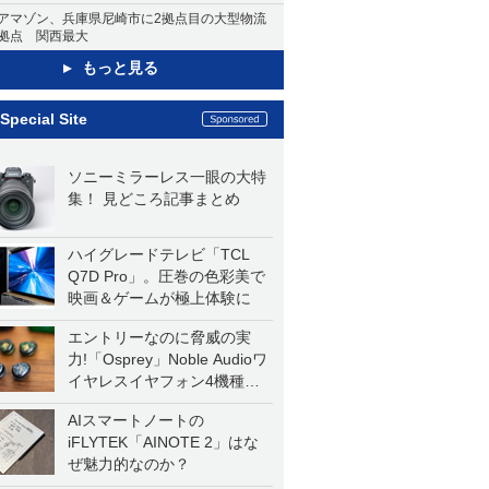
アマゾン、兵庫県尼崎市に2拠点目の大型物流
拠点 関西最大
もっと見る
Special Site
ソニーミラーレス一眼の大特
集！ 見どころ記事まとめ
ハイグレードテレビ「TCL
Q7D Pro」。圧巻の色彩美で
映画＆ゲームが極上体験に
エントリーなのに脅威の実
力!「Osprey」Noble Audioワ
イヤレスイヤフォン4機種を
一気に聴く
AIスマートノートの
iFLYTEK「AINOTE 2」はな
ぜ魅力的なのか？