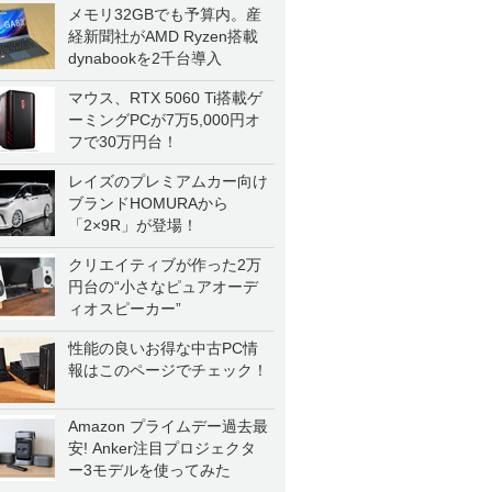
メモリ32GBでも予算内。産
経新聞社がAMD Ryzen搭載
dynabookを2千台導入
マウス、RTX 5060 Ti搭載ゲ
ーミングPCが7万5,000円オ
フで30万円台！
レイズのプレミアムカー向け
ブランドHOMURAから
「2×9R」が登場！
クリエイティブが作った2万
円台の“小さなピュアオーデ
ィオスピーカー”
性能の良いお得な中古PC情
報はこのページでチェック！
Amazon プライムデー過去最
安! Anker注目プロジェクタ
ー3モデルを使ってみた