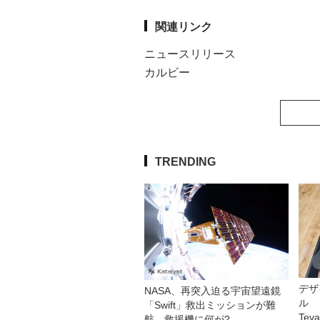
関連リンク
ニュースリリース
カルビー
TRENDING
デザ
NASA、再突入迫る宇宙望遠鏡
ル 
「Swift」救出ミッションが難
Tev
航 救援機に何が?