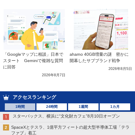
「Googleマップに相談」日本で
ahamo 40GB増量の謎　密かに
スタート　Geminiで複雑な質問
開幕したサブブランド戦争
に回答
2026年8月5日
2026年8月7日
アクセスランキング
1時間
24時間
1週間
1カ月
スターバックス、横浜に“文化財カフェ”8月10日オープン
SpaceXとテスラ、1億平方フィートの超大型半導体工場「テラ
ファブ」着工