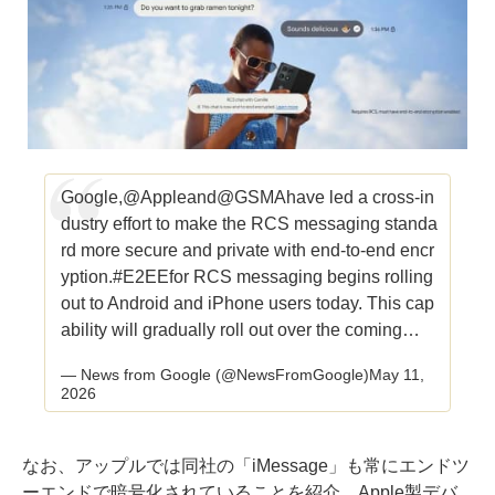
Google,
@Apple
and
@GSMA
have led a cross-in
dustry effort to make the RCS messaging standa
rd more secure and private with end-to-end encr
yption.
#E2EE
for RCS messaging begins rolling
out to Android and iPhone users today. This cap
ability will gradually roll out over the coming…
— News from Google (@NewsFromGoogle)
May 11,
2026
なお、アップルでは同社の「iMessage」も常にエンドツ
ーエンドで暗号化されていることを紹介。Apple製デバ