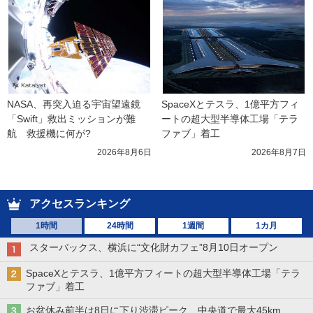
NASA、再突入迫る宇宙望遠鏡
SpaceXとテスラ、1億平方フィ
「Swift」救出ミッションが難
ートの超大型半導体工場「テラ
航　救援機に何が?
ファブ」着工
2026年8月6日
2026年8月7日
アクセスランキング
1時間
24時間
1週間
1カ月
スターバックス、横浜に“文化財カフェ”8月10日オープン
SpaceXとテスラ、1億平方フィートの超大型半導体工場「テラ
ファブ」着工
お盆休み前半は8日に下り渋滞ピーク 中央道で最大45km