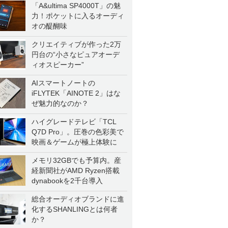
「A&ultima SP4000T」の魅
力！ポケットに入るオーディ
オの醍醐味
クリエイティブが作った2万
円台の“小さなピュアオーデ
ィオスピーカー”
AIスマートノートの
iFLYTEK「AINOTE 2」はな
ぜ魅力的なのか？
ハイグレードテレビ「TCL
Q7D Pro」。圧巻の色彩美で
映画＆ゲームが極上体験に
メモリ32GBでも予算内。産
経新聞社がAMD Ryzen搭載
dynabookを2千台導入
総合オーディオブランドに進
化するSHANLINGとは何者
か？