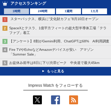
アクセスランキング
1時間
24時間
1週間
1カ月
スターバックス、横浜に“文化財カフェ”8月10日オープン
SpaceXとテスラ、1億平方フィートの超大型半導体工場「テラ
ファブ」着工
【アンケート】8割がGemini利用、ChatGPTは68% AI利用調査
Fire TVやEchoなどAmazonデバイスが安い アマゾン
「Summer Sale」
お盆休み前半は8日に下り渋滞ピーク 中央道で最大45km
もっと見る
Impress Watch をフォローする