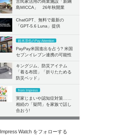
古民家活用の商業施設「新綱
島MICCA」 26年秋開業
ChatGPT、無料で最新の
「GPT-5.6 Luna」提供
鈴木淳也のPay Attention
PayPay米国進出を占う? 米国
セブンイレブン連携の可能性
キングジム、防災アイテム
「着る布団」「折りたためる
防災ベッド」
from Impress
実家じまいや認知症対策……
相続の「疑問」を家族で話し
合おう!
Impress Watch をフォローする