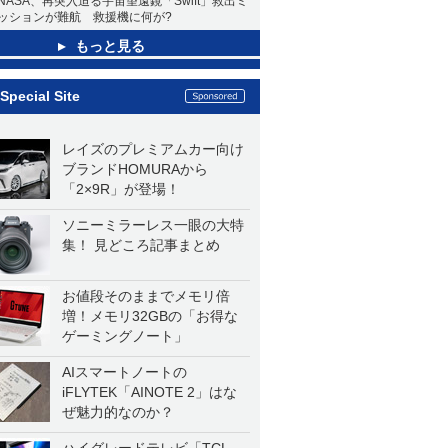
NASA、再突入迫る宇宙望遠鏡「Swift」救出ミ
ッションが難航 救援機に何が?
もっと見る
Special Site
レイズのプレミアムカー向け
ブランドHOMURAから
「2×9R」が登場！
ソニーミラーレス一眼の大特
集！ 見どころ記事まとめ
お値段そのままでメモリ倍
増！メモリ32GBの「お得な
ゲーミングノート」
AIスマートノートの
iFLYTEK「AINOTE 2」はな
ぜ魅力的なのか？