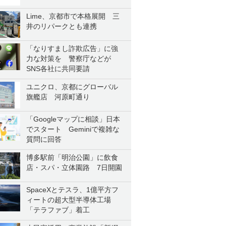
Lime、京都市で本格展開 三
井のリパークとも連携
「なりすまし詐欺広告」に強
力な対策を 警察庁などが
SNS各社に共同要請
ユニクロ、京都にグローバル
旗艦店 河原町通り
「Googleマップに相談」日本
でスタート Geminiで複雑な
質問に回答
博多駅前「明治公園」に飲食
店・スパ・立体園路 7日開園
SpaceXとテスラ、1億平方フ
ィートの超大型半導体工場
「テラファブ」着工