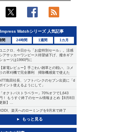
Impress Watchシリーズ 人気記事
時間
24時間
1週間
1カ月
ユニクロ、今日から「お盆特別セール」。涼感
シアサッカーワンピース待望値下げ、撥水ギア
ショーツは1990円に
【家電レビュー】手ごわい雑草との戦い、コメ
リの草刈機で完全勝利 掃除機感覚で使えた
NTT島田社長、ソフトバンクのセブン出資に「d
ポイント使えるようにして」
「オクトパストラベラー」70%オフで1,643
円！ もうすぐ終了のセール情報まとめ【8月8日
更新】
ニンテンドーeショップでは「大神 絶景版」が
KDDI、楽天へのローミングを9月末で終了
67%オフで990円
もっと見る