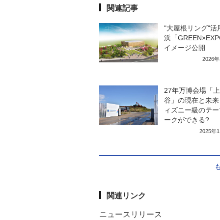
関連記事
"大屋根リング"活
浜「GREEN×EXP
イメージ公開
2026
27年万博会場「
谷」の現在と未来
ィズニー級のテー
ークができる?
2025年
関連リンク
ニュースリリース