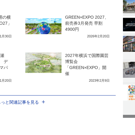
用の横
GREEN×EXPO 2027、
O27」
前売券3月発売 早割
4900円
年1月30日
2026年2月20日
上瀬
2027年横浜で国際園芸
 デ
博覧会
マパ
「GREEN×EXPO」開
催
11月20日
2023年2月9日
もっと関連記事を見る