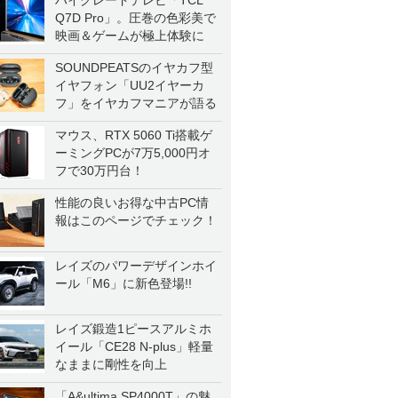
ハイグレードテレビ「TCL
Q7D Pro」。圧巻の色彩美で
映画＆ゲームが極上体験に
SOUNDPEATSのイヤカフ型
イヤフォン「UU2イヤーカ
フ」をイヤカフマニアが語る
マウス、RTX 5060 Ti搭載ゲ
ーミングPCが7万5,000円オ
フで30万円台！
性能の良いお得な中古PC情
報はこのページでチェック！
レイズのパワーデザインホイ
ール「M6」に新色登場!!
レイズ鍛造1ピースアルミホ
イール「CE28 N-plus」軽量
なままに剛性を向上
「A&ultima SP4000T」の魅