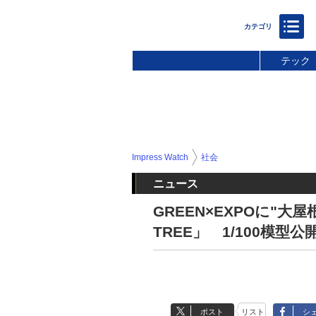
テック
Impress Watch
社会
ニュース
GREEN×EXPOに"大
TREE」 1/100模型公
ポスト
リスト
シ