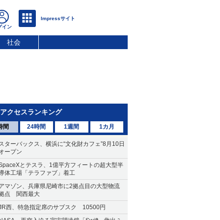
社会
アクセスランキング
時間
24時間
1週間
1カ月
スターバックス、横浜に“文化財カフェ”8月10日
オープン
SpaceXとテスラ、1億平方フィートの超大型半
導体工場「テラファブ」着工
アマゾン、兵庫県尼崎市に2拠点目の大型物流
拠点 関西最大
JR西、特急指定席のサブスク 10500円