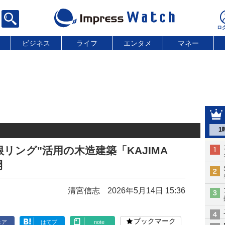
ビジネス
ライフ
エンタメ
マネー
1
屋根リング"活用の木造建築「KAJIMA
開
清宮信志
2026年5月14日 15:36
ブックマーク
ェア
はてブ
note