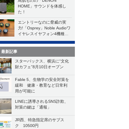
鳥肌ものの「DENON
HOME」サウンドを体感し
た！
エントリーなのに脅威の実
力!「Osprey」Noble Audioワ
イヤレスイヤフォン4機種を
一気に聴く
最新記事
スターバックス、横浜に“文化
財カフェ”8月10日オープン
Fable 5、生物学の安全対策を
緩和 健康・教育など日常利
用が可能に
LINEに誘導されるSNS詐欺、
対策の鍵は「通報」
JR西、特急指定席のサブス
ク 10500円