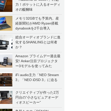
力！ポケットに入るオーディ
オの醍醐味
メモリ32GBでも予算内。産
経新聞社がAMD Ryzen搭載
dynabookを2千台導入
総合オーディオブランドに進
化するSHANLINGとは何者
か？
Amazon プライムデー過去最
安! Anker注目プロジェクタ
ー3モデルを使ってみた
iFi audio主力「NEO Stream
3」「NEO iDSD 3」に迫る
クリエイティブが作った2万
円台の“小さなピュアオーデ
ィオスピーカー”