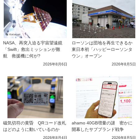
NASA、再突入迫る宇宙望遠鏡
ローソンは団地を再生できるか 
「Swift」救出ミッションが難
東日本初「ハッピーローソンタ
航　救援機に何が?
ウン」オープン
2026年8月6日
2026年8月5日
磁気切符の黄昏　QRコード改札
ahamo 40GB増量の謎　密かに
はどのように動いているのか
開幕したサブブランド戦争
2026年8月4日
2026年8月5日