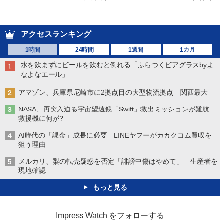
アクセスランキング
1時間
24時間
1週間
1カ月
水を飲まずにビールを飲むと倒れる「ふらつくビアグラスbyよ
なよなエール」
アマゾン、兵庫県尼崎市に2拠点目の大型物流拠点 関西最大
NASA、再突入迫る宇宙望遠鏡「Swift」救出ミッションが難航
救援機に何が?
AI時代の「課金」成長に必要 LINEヤフーがカカクコム買収を
狙う理由
メルカリ、梨の転売疑惑を否定「誹謗中傷はやめて」 生産者を
現地確認
もっと見る
Impress Watch をフォローする