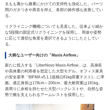
太もも裏から膝裏にかけての支持性も強化した。パーツ
間のガタつきや異音を抑え、各部の操作感も改善してい
る。
リクライニング機構についても見直した。従来より細か
な5段階の固定式リクライニングを採用し、用途や姿勢
に応じて適切な角度を選択できるようにしたとしてい
る。
大柄なユーザー向けの「Maxis Airflow」
新たに投入する「LiberNovo Maxis Airflow」は、高身長
や高体重の利用者を想定した大型モデル。オフィス家具
の安全基準「BIFMA x5.1.1規格(181kg荷重テスト)」に準
拠。適正身長は178cm～200cm、最大耐荷重は181kg。
肩周りに余裕を持たせた大型バックレストや、自然な姿
勢で腕を支えられるアームレストを採用した。