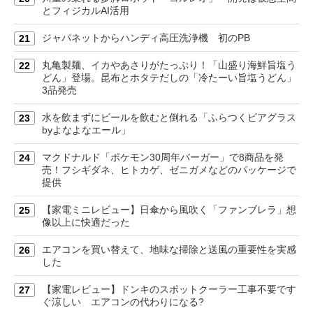
とフィジカルAI活用
ジャパネットからハンディ高圧洗浄機 初のPB
21
丸亀製麺、イカやあさりがたっぷり！「山盛り海鮮旨塩う
22
どん」登場。昆布とホタテだしの「冷たーい旨塩うどん」
3品発売
水を飲まずにビールを飲むと倒れる「ふらつくビアグラス
23
byよなよなエール」
マクドナルド「ポケモン30周年バーガー」で8商品を発
24
売！フシギダネ、ヒトカゲ、ゼニガメなどのパッケージで
提供
【家電ミニレビュー】日傘から風吹く「ファンブレラ」想
25
像以上に快適だった
エアコンを買い替えて、地味な掃除と送風の重要性を実感
26
した
【家電レビュー】ドンキのスポットクーラー工事不要です
27
ぐ涼しい エアコンの代わりになる?