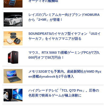
オーディオの醍醐味
レイズのプレミアムカー向けブランドHOMURA
から「2×9R」が登場！
SOUNDPEATSのイヤカフ型イヤフォン「UU2イ
ヤーカフ」をイヤカフマニアが語る
マウス、RTX 5060 Ti搭載ゲーミングPCが7万5,
000円オフで30万円台！
メモリ32GBでも予算内。産経新聞社がAMD Ryz
en搭載dynabookを2千台導入
ハイグレードテレビ「TCL Q7D Pro」。圧巻の
色彩美で映画＆ゲームが極上体験に