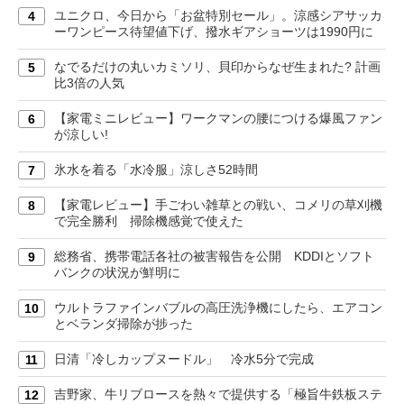
ユニクロ、今日から「お盆特別セール」。涼感シアサッカ
4
ーワンピース待望値下げ、撥水ギアショーツは1990円に
なでるだけの丸いカミソリ、貝印からなぜ生まれた? 計画
5
比3倍の人気
【家電ミニレビュー】ワークマンの腰につける爆風ファン
6
が涼しい!
氷水を着る「水冷服」涼しさ52時間
7
【家電レビュー】手ごわい雑草との戦い、コメリの草刈機
8
で完全勝利 掃除機感覚で使えた
総務省、携帯電話各社の被害報告を公開 KDDIとソフト
9
バンクの状況が鮮明に
ウルトラファインバブルの高圧洗浄機にしたら、エアコン
10
とベランダ掃除が捗った
日清「冷しカップヌードル」 冷水5分で完成
11
吉野家、牛リブロースを熱々で提供する「極旨牛鉄板ステ
12