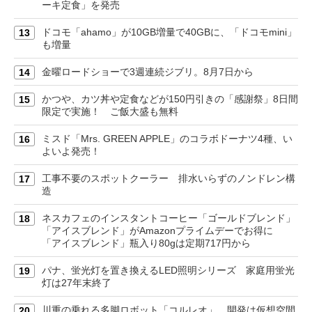
ーキ定食」を発売
ドコモ「ahamo」が10GB増量で40GBに、「ドコモmini」
13
も増量
金曜ロードショーで3週連続ジブリ。8月7日から
14
かつや、カツ丼や定食などが150円引きの「感謝祭」8日間
15
限定で実施！ ご飯大盛も無料
ミスド「Mrs. GREEN APPLE」のコラボドーナツ4種、い
16
よいよ発売！
工事不要のスポットクーラー 排水いらずのノンドレン構
17
造
ネスカフェのインスタントコーヒー「ゴールドブレンド」
18
「アイスブレンド」がAmazonプライムデーでお得に
「アイスブレンド」瓶入り80gは定期717円から
パナ、蛍光灯を置き換えるLED照明シリーズ 家庭用蛍光
19
灯は27年末終了
川重の乗れる多脚ロボット「コルレオ」 開発は仮想空間
20