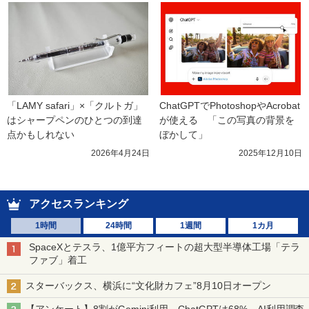
「LAMY safari」×「クルトガ」
ChatGPTでPhotoshopやAcrobat
はシャープペンのひとつの到達
が使える　「この写真の背景を
点かもしれない
ぼかして」
2026年4月24日
2025年12月10日
アクセスランキング
1時間
24時間
1週間
1カ月
SpaceXとテスラ、1億平方フィートの超大型半導体工場「テラ
ファブ」着工
スターバックス、横浜に“文化財カフェ”8月10日オープン
【アンケート】8割がGemini利用、ChatGPTは68% AI利用調査