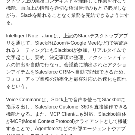
クトップ上の業務コンテキストを理解して作業を行なう
機能。画面上の情報を適切な権限管理のもとで把握しな
がら、Slackを離れることなく業務を完結できるようにす
る。
Intelligent Note Takingは、上記のSlackデスクトップアプ
リを通じて、Slack外(ZoomやGoogle Meetなど)で実施さ
れるミーティングにもSlackbotが参加。リアルタイムで
文字起こし、要約、決定事項の整理、アクションアイテ
ムの抽出を自動で行なう。会議後に抽出されたアクショ
ンアイテムをSalesforce CRMへ自動で記録できるため、
フォローアップ業務の効率化と顧客対応の迅速化を図れ
るという。
Voice Commandは、Slack上で音声を使ってSlackbotに
指示を出し、Salesforce Customer 360を直接操作できる
機能となる。また、MCP Clientにも対応。Slackbot自体
がMCP(Model Context Protocol)クライアントとして機能
することで、Agentforceなどの外部エージェントやアプ