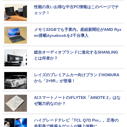
性能の良いお得な中古PC情報はこのページでチ
ェック！
メモリ32GBでも予算内。産経新聞社がAMD Ryz
en搭載dynabookを2千台導入
総合オーディオブランドに進化するSHANLING
とは何者か？
レイズのプレミアムカー向けブランドHOMURA
から「2×9R」が登場！
AIスマートノートのiFLYTEK「AINOTE 2」はな
ぜ魅力的なのか？
ハイグレードテレビ「TCL Q7D Pro」。圧巻の
色彩美で映画＆ゲームが極上体験に