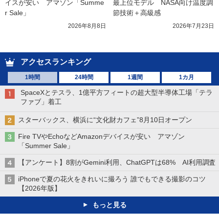
イスが安い　アマゾン「Summe
最上位モデル　NASA向け温度調
r Sale」
節技術＋高級感
2026年8月8日
2026年7月23日
アクセスランキング
1時間
24時間
1週間
1カ月
SpaceXとテスラ、1億平方フィートの超大型半導体工場「テラ
ファブ」着工
スターバックス、横浜に“文化財カフェ”8月10日オープン
Fire TVやEchoなどAmazonデバイスが安い アマゾン
「Summer Sale」
【アンケート】8割がGemini利用、ChatGPTは68% AI利用調査
iPhoneで夏の花火をきれいに撮ろう 誰でもできる撮影のコツ
【2026年版】
もっと見る