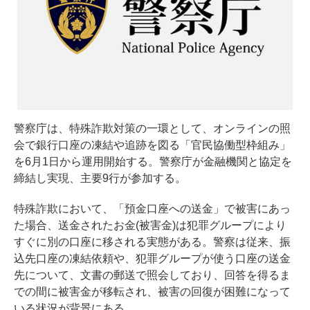
警察庁は、特殊詐欺対策の一環として、オンラインの照
会で銀行口座の凍結や追跡を図る「官民協働型枠組み」
を6月1日から運用開始する。警察庁が金融機関と協定を
締結し実現、主要9行が参加する。
特殊詐欺において、「預金口座への送金」で被害にあっ
た場合、送金されたお金(被害金)は犯罪グループにより
すぐに別の口座に移される実態がある。警察は従来、振
込先口座の凍結依頼や、犯罪グループが使う口座の送金
先について、文書の郵送で照会しており、回答を得るま
での間に被害金が移転され、被害の回復が困難になって
いる状況が背景にある。