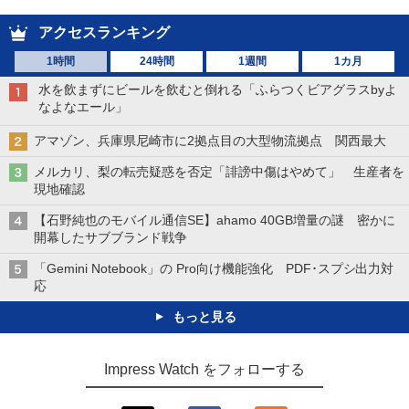
アクセスランキング
1時間
24時間
1週間
1カ月
水を飲まずにビールを飲むと倒れる「ふらつくビアグラスbyよ
なよなエール」
アマゾン、兵庫県尼崎市に2拠点目の大型物流拠点 関西最大
メルカリ、梨の転売疑惑を否定「誹謗中傷はやめて」 生産者を
現地確認
【石野純也のモバイル通信SE】ahamo 40GB増量の謎 密かに
開幕したサブブランド戦争
「Gemini Notebook」の Pro向け機能強化 PDF･スプシ出力対
応
もっと見る
Impress Watch をフォローする