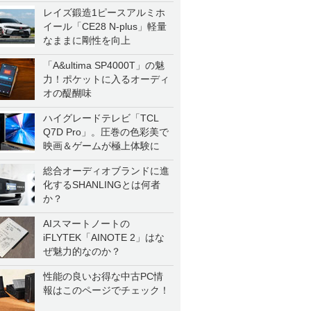
レイズ鍛造1ピースアルミホ
イール「CE28 N-plus」軽量
なままに剛性を向上
「A&ultima SP4000T」の魅
力！ポケットに入るオーディ
オの醍醐味
ハイグレードテレビ「TCL
Q7D Pro」。圧巻の色彩美で
映画＆ゲームが極上体験に
総合オーディオブランドに進
化するSHANLINGとは何者
か？
AIスマートノートの
iFLYTEK「AINOTE 2」はな
ぜ魅力的なのか？
性能の良いお得な中古PC情
報はこのページでチェック！