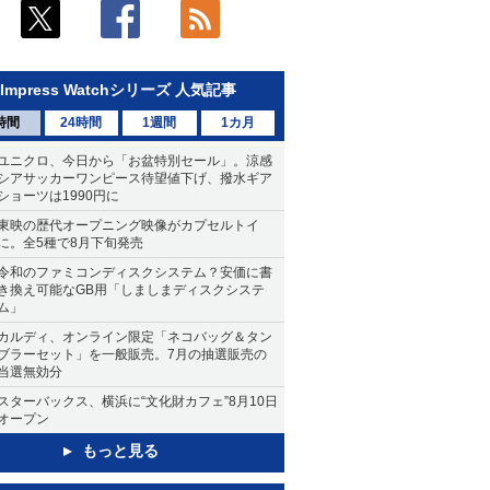
Impress Watchシリーズ 人気記事
時間
24時間
1週間
1カ月
ユニクロ、今日から「お盆特別セール」。涼感
シアサッカーワンピース待望値下げ、撥水ギア
ショーツは1990円に
東映の歴代オープニング映像がカプセルトイ
に。全5種で8月下旬発売
令和のファミコンディスクシステム？安価に書
き換え可能なGB用「しましまディスクシステ
ム」
カルディ、オンライン限定「ネコバッグ＆タン
ブラーセット」を一般販売。7月の抽選販売の
当選無効分
スターバックス、横浜に“文化財カフェ”8月10日
オープン
もっと見る