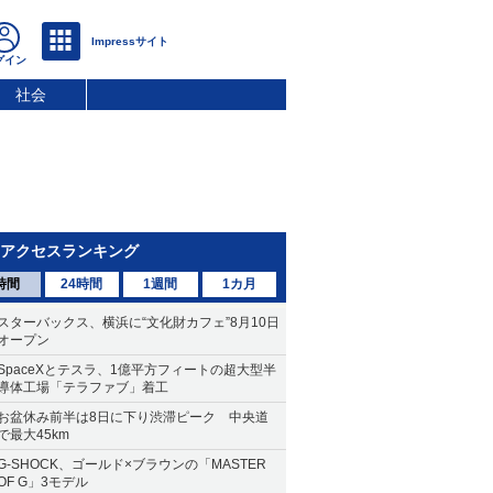
社会
アクセスランキング
時間
24時間
1週間
1カ月
スターバックス、横浜に“文化財カフェ”8月10日
オープン
SpaceXとテスラ、1億平方フィートの超大型半
導体工場「テラファブ」着工
お盆休み前半は8日に下り渋滞ピーク 中央道
で最大45km
G-SHOCK、ゴールド×ブラウンの「MASTER
OF G」3モデル