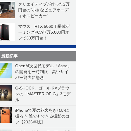
クリエイティブが作った2万
円台の“小さなピュアオーデ
ィオスピーカー”
マウス、RTX 5060 Ti搭載ゲ
ーミングPCが7万5,000円オ
フで30万円台！
最新記事
OpenAI次世代モデル「Astra」
の開発を一時制限 高いサイ
バー能力に懸念
G-SHOCK、ゴールド×ブラウ
ンの「MASTER OF G」3モデ
ル
iPhoneで夏の花火をきれいに
撮ろう 誰でもできる撮影のコ
ツ【2026年版】