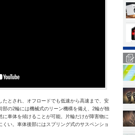
したとされ、オフロードでも低速から高速まで、安
前部の2輪には機械式のリーン機構を備え、2輪が独
然に車体を傾けることが可能。片輪だけが障害物に
にくい。車体後部にはスプリング式のサスペンショ