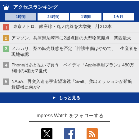
アクセスランキング
1時間
24時間
1週間
1カ月
東京メトロ、銀座線・丸ノ内線を大増発 計212本
アマゾン、兵庫県尼崎市に2拠点目の大型物流拠点 関西最大
メルカリ、梨の転売疑惑を否定「誹謗中傷はやめて」 生産者を
現地確認
Phoneはあと払いで買う ペイディ「Apple専用プラン」480万
利用の4割がZ世代
NASA、再突入迫る宇宙望遠鏡「Swift」救出ミッションが難航
救援機に何が?
もっと見る
Impress Watch をフォローする