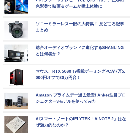
ハイグレードテレビ「TCL Q7D Pro」。圧巻の
色彩美で映画＆ゲームが極上体験に
ソニーミラーレス一眼の大特集！ 見どころ記事
まとめ
総合オーディオブランドに進化するSHANLING
とは何者か？
マウス、RTX 5060 Ti搭載ゲーミングPCが7万5,
000円オフで30万円台！
Amazon プライムデー過去最安! Anker注目プロ
ジェクター3モデルを使ってみた
AIスマートノートのiFLYTEK「AINOTE 2」はな
ぜ魅力的なのか？