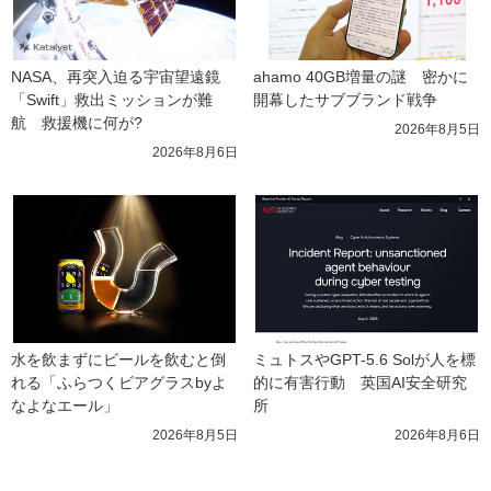
NASA、再突入迫る宇宙望遠鏡
ahamo 40GB増量の謎　密かに
「Swift」救出ミッションが難
開幕したサブブランド戦争
航　救援機に何が?
2026年8月5日
2026年8月6日
水を飲まずにビールを飲むと倒
ミュトスやGPT-5.6 Solが人を標
れる「ふらつくビアグラスbyよ
的に有害行動　英国AI安全研究
なよなエール」
所
2026年8月5日
2026年8月6日