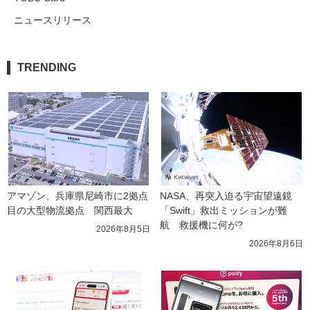
ニュースリリース
TRENDING
アマゾン、兵庫県尼崎市に2拠点
NASA、再突入迫る宇宙望遠鏡
目の大型物流拠点　関西最大
「Swift」救出ミッションが難
航　救援機に何が?
2026年8月5日
2026年8月6日