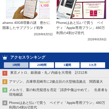
ahamo 40GB増量の謎　密かに
Phoneはあと払いで買う　ペイ
開幕したサブブランド戦争
ディ「Apple専用プラン」480万
利用の4割がZ世代
2026年8月5日
2026年8月6日
アクセスランキング
1時間
24時間
1週間
1カ月
東京メトロ、銀座線・丸ノ内線を大増発 計212本
アマゾン、兵庫県尼崎市に2拠点目の大型物流拠点 関西最大
メルカリ、梨の転売疑惑を否定「誹謗中傷はやめて」 生産者を
現地確認
Phoneはあと払いで買う ペイディ「Apple専用プラン」480万
利用の4割がZ世代