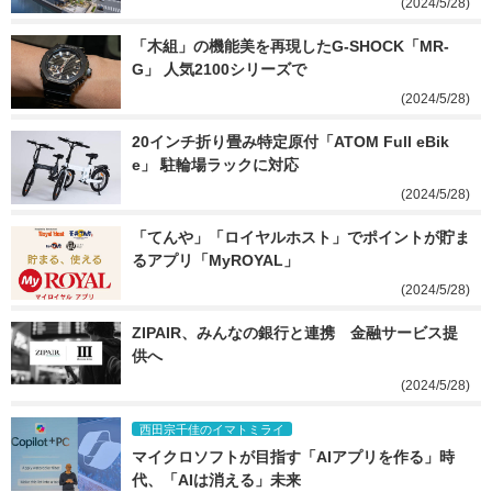
(2024/5/28)
「木組」の機能美を再現したG-SHOCK「MR-
G」 人気2100シリーズで
(2024/5/28)
20インチ折り畳み特定原付「ATOM Full eBik
e」 駐輪場ラックに対応
(2024/5/28)
「てんや」「ロイヤルホスト」でポイントが貯ま
るアプリ「MyROYAL」
(2024/5/28)
ZIPAIR、みんなの銀行と連携　金融サービス提
供へ
(2024/5/28)
西田宗千佳のイマトミライ
マイクロソフトが目指す「AIアプリを作る」時
代、「AIは消える」未来