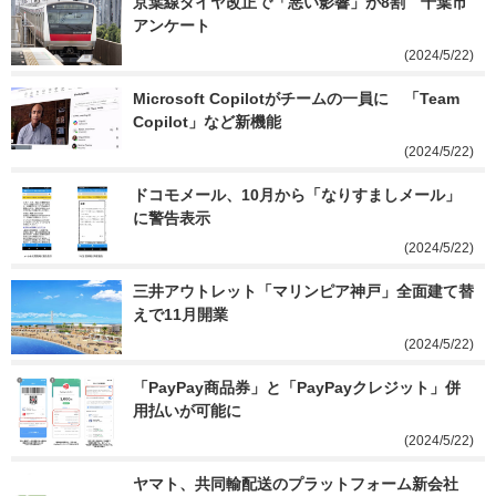
京葉線ダイヤ改正で「悪い影響」が8割　千葉市
アンケート
(2024/5/22)
Microsoft Copilotがチームの一員に　「Team 
Copilot」など新機能
(2024/5/22)
ドコモメール、10月から「なりすましメール」
に警告表示
(2024/5/22)
三井アウトレット「マリンピア神戸」全面建て替
えで11月開業
(2024/5/22)
「PayPay商品券」と「PayPayクレジット」併
用払いが可能に
(2024/5/22)
ヤマト、共同輸配送のプラットフォーム新会社