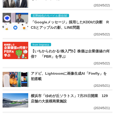
(2024/5/22)
石野純也のモバイル通信SE
「Googleメッセージ」採用したKDDIの決断　R
CSとアップルの影、LINE問題
(2024/5/22)
from Impress
【いちからわかる!株入門5】株価は企業価値の何
倍?　「PBR」を学ぶ
(2024/5/22)
アドビ、Lightroomに画像生成AI「Firefly」を
初搭載
(2024/5/21)
横浜市「ゆめが丘ソラトス」7月25日開業　129
店舗の大規模商業施設
(2024/5/21)