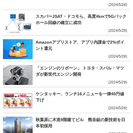
(2024/5/28)
スカパーJSAT・ドコモら、高度4kmで5Gバック
ホール回線の確立に成功
(2024/5/28)
Amazonアプリストア、アプリ内課金で2%ポイ
ント還元
(2024/5/28)
「エンジンのリボーン」 トヨタ・スバル・マツ
ダが新世代エンジン開発
(2024/5/28)
ケンタッキー、ランチ16メニューを一律40円値
下げ
(2024/5/28)
秋葉原に木造9階建てビル　熊谷組の新技術を日
本初採用