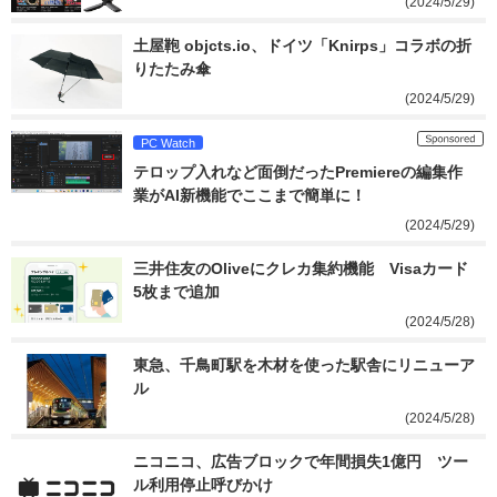
(2024/5/29)
土屋鞄 objcts.io、ドイツ「Knirps」コラボの折
りたたみ傘
(2024/5/29)
PC Watch
テロップ入れなど面倒だったPremiereの編集作
業がAI新機能でここまで簡単に！
(2024/5/29)
三井住友のOliveにクレカ集約機能　Visaカード
5枚まで追加
(2024/5/28)
東急、千鳥町駅を木材を使った駅舎にリニューア
ル
(2024/5/28)
ニコニコ、広告ブロックで年間損失1億円　ツー
ル利用停止呼びかけ