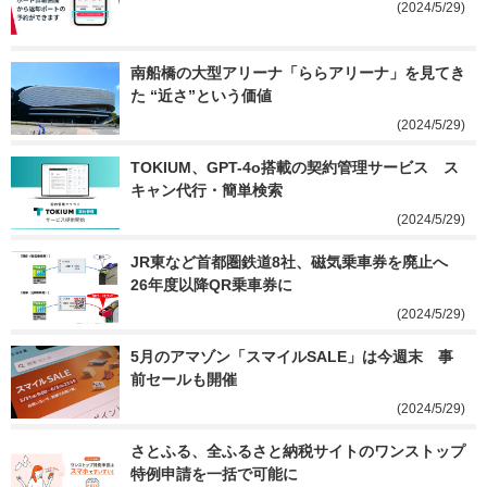
(2024/5/29)
南船橋の大型アリーナ「ららアリーナ」を見てき
た “近さ”という価値
(2024/5/29)
TOKIUM、GPT-4o搭載の契約管理サービス　ス
キャン代行・簡単検索
(2024/5/29)
JR東など首都圏鉄道8社、磁気乗車券を廃止へ　
26年度以降QR乗車券に
(2024/5/29)
5月のアマゾン「スマイルSALE」は今週末　事
前セールも開催
(2024/5/29)
さとふる、全ふるさと納税サイトのワンストップ
特例申請を一括で可能に