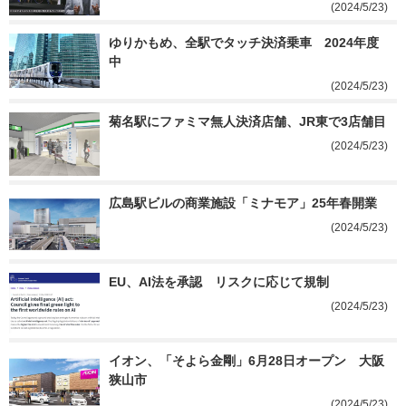
(2024/5/23)
ゆりかもめ、全駅でタッチ決済乗車　2024年度
中
(2024/5/23)
菊名駅にファミマ無人決済店舗、JR東で3店舗目
(2024/5/23)
広島駅ビルの商業施設「ミナモア」25年春開業
(2024/5/23)
EU、AI法を承認　リスクに応じて規制
(2024/5/23)
イオン、「そよら金剛」6月28日オープン　大阪
狭山市
(2024/5/23)