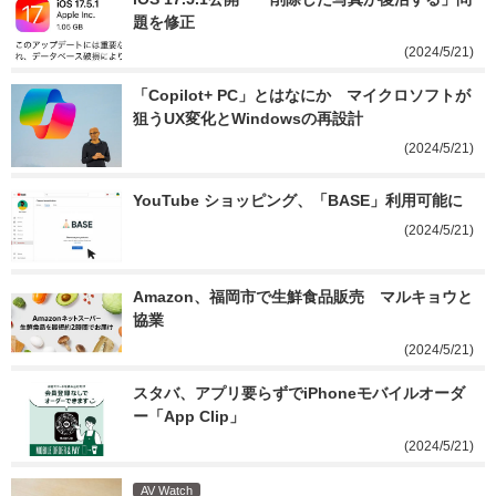
題を修正
(2024/5/21)
「Copilot+ PC」とはなにか　マイクロソフトが
狙うUX変化とWindowsの再設計
(2024/5/21)
YouTube ショッピング、「BASE」利用可能に
(2024/5/21)
Amazon、福岡市で生鮮食品販売　マルキョウと
協業
(2024/5/21)
スタバ、アプリ要らずでiPhoneモバイルオーダ
ー「App Clip」
(2024/5/21)
AV Watch