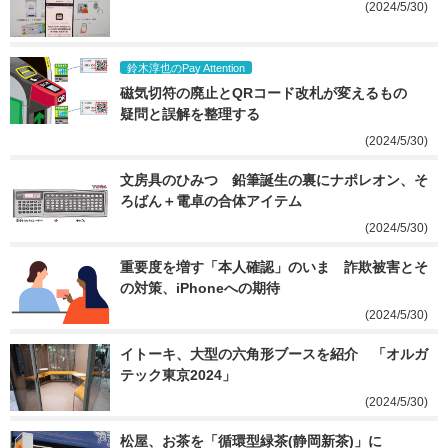
(2024/5/30)
鈴木淳也のPay Attention
磁気切符の廃止とQRコード改札が変えるもの　
疑問と誤解を整理する
(2024/5/30)
文房具のひみつ　鉛筆誕生の裏にナポレオン、そ
ろばん＋電卓の合体アイテム
(2024/5/30)
重要度を増す「本人確認」のいま　詐欺被害とそ
の対策、iPhoneへの期待
(2024/5/30)
イトーキ、大型の六角形ブースを紹介　「オルガ
テック東京2024」
(2024/5/30)
松屋、お茶を「循環型緑茶(静岡新茶)」に