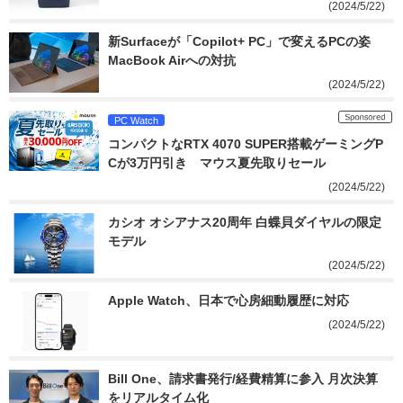
(2024/5/22)
新Surfaceが「Copilot+ PC」で変えるPCの姿　
MacBook Airへの対抗
(2024/5/22)
PC Watch
コンパクトなRTX 4070 SUPER搭載ゲーミングP
Cが3万円引き　マウス夏先取りセール
(2024/5/22)
カシオ オシアナス20周年 白蝶貝ダイヤルの限定
モデル
(2024/5/22)
Apple Watch、日本で心房細動履歴に対応
(2024/5/22)
Bill One、請求書発行/経費精算に参入 月次決算
をリアルタイム化