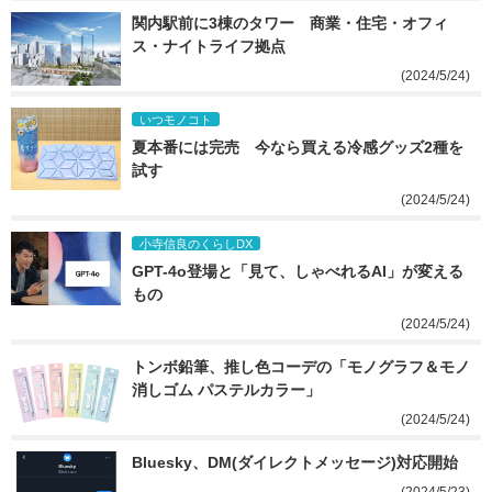
関内駅前に3棟のタワー　商業・住宅・オフィ
ス・ナイトライフ拠点
(2024/5/24)
いつモノコト
夏本番には完売　今なら買える冷感グッズ2種を
試す
(2024/5/24)
小寺信良のくらしDX
GPT-4o登場と「見て、しゃべれるAI」が変える
もの
(2024/5/24)
トンボ鉛筆、推し色コーデの「モノグラフ＆モノ
消しゴム パステルカラー」
(2024/5/24)
Bluesky、DM(ダイレクトメッセージ)対応開始