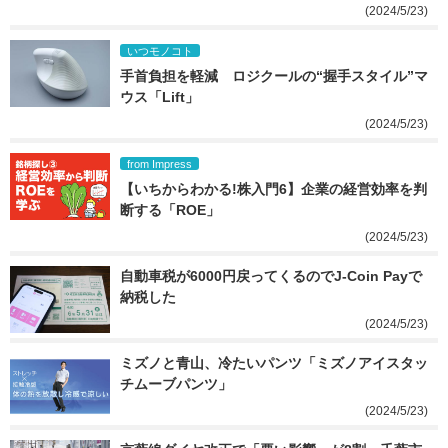
(2024/5/23)
いつモノコト
手首負担を軽減　ロジクールの“握手スタイル”マ
ウス「Lift」
(2024/5/23)
from Impress
【いちからわかる!株入門6】企業の経営効率を判
断する「ROE」
(2024/5/23)
自動車税が6000円戻ってくるのでJ-Coin Payで
納税した
(2024/5/23)
ミズノと青山、冷たいパンツ「ミズノアイスタッ
チムーブパンツ」
(2024/5/23)