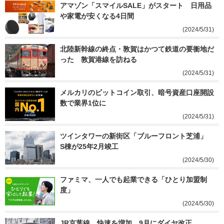
アマゾン「スマイルSALE」がスタート　日用品
や家電が安くなる4日間
(2024/5/31)
北陸新幹線の終点・敦賀はかつて鉄道の要衝地だ
った　敦賀港線を訪ねる
(2024/5/31)
メルカリのビットコイン取引、暗号資産口座開設
数で業界1位に
(2024/5/31)
ツインタワーの新街区「ブルーフロント芝浦」　
S棟が25年2月竣工
(2024/5/30)
ファミマ、一人でも起業できる「ひとり加盟制
度」
(2024/5/30)
JR京葉線、快速を増加　9月にダイヤ改正