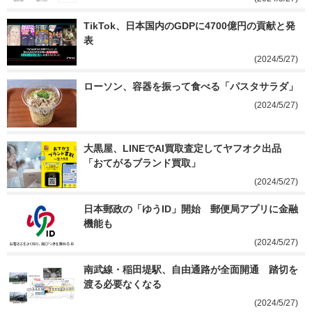
TikTok、日本国内のGDPに4700億円の貢献と発
表
(2024/5/27)
ローソン、容器を振って食べる「パスタサラダ」
(2024/5/27)
大黒屋、LINEでAI買取査定してヤフオク出品
「おてがるブランド買取」
(2024/5/27)
日本郵政の「ゆうID」開始　郵便局アプリに金融
機能も
(2024/5/27)
南武線・稲田堤駅、自由通路が全面開通　踏切を
渡る必要なくなる
(2024/5/27)