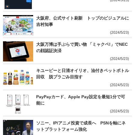
(2024/5/23)
大阪府、公式サイト刷新　トップのビジュアルに
吉村知事
(2024/5/23)
大阪万博は手ぶらで買い物 「ミャクペ!」でNEC
の顔認証決済
(2024/5/23)
キユーピーと日清オイリオ、油付きペットボトル
回収　脱プラごみ目指す
(2024/5/23)
PayPayカード、Apple Pay設定を最短1分で可
能に
(2024/5/23)
ソニー、IP/アニメ投資で成長へ　PSNを軸にネ
ットプラットフォーム強化