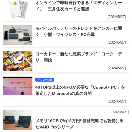
オンラインで即時発行できる「エディオンカー
ド」　三井住友カードと連携
(2024/5/27)
モバイルバッテリーのトレンドをアンカーに聞
く　小型・ワイヤレス・PC充電
(2024/5/27)
ヨーカドー、新たな惣菜ブランド「ヨーク・デ
リ」開始
(2024/5/27)
PC Watch
40TOPS以上のNPUが必要な「Copilot+ PC」を
策定したMicrosoftの真の目的
(2024/5/27)
メモリ16GBで約18万円! 価格戦略でも攻勢に出
たVAIO Proシリーズ