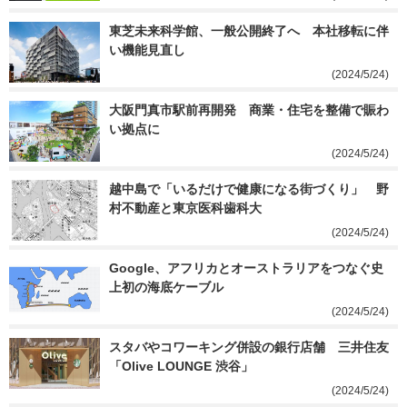
東芝未来科学館、一般公開終了へ　本社移転に伴
い機能見直し
(2024/5/24)
大阪門真市駅前再開発　商業・住宅を整備で賑わ
い拠点に
(2024/5/24)
越中島で「いるだけで健康になる街づくり」　野
村不動産と東京医科歯科大
(2024/5/24)
Google、アフリカとオーストラリアをつなぐ史
上初の海底ケーブル
(2024/5/24)
スタバやコワーキング併設の銀行店舗　三井住友
「Olive LOUNGE 渋谷」
(2024/5/24)