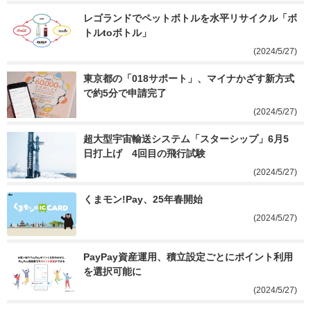
レゴランドでペットボトルを水平リサイクル「ボ
トルtoボトル」
(2024/5/27)
東京都の「018サポート」、マイナかざす新方式
で約5分で申請完了
(2024/5/27)
超大型宇宙輸送システム「スターシップ」6月5
日打上げ　4回目の飛行試験
(2024/5/27)
くまモン!Pay、25年春開始
(2024/5/27)
PayPay資産運用、積立設定ごとにポイント利用
を選択可能に
(2024/5/27)