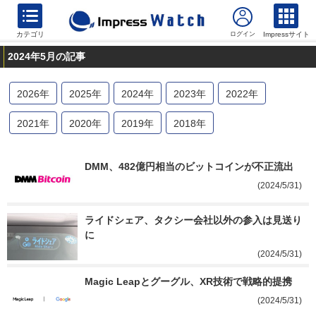
カテゴリ
Impressサイト
2024年5月の記事
2026
年
2025
年
2024
年
2023
年
2022
年
2021
年
2020
年
2019
年
2018
年
DMM、482億円相当のビットコインが不正流出
(2024/5/31)
ライドシェア、タクシー会社以外の参入は見送り
に
(2024/5/31)
Magic Leapとグーグル、XR技術で戦略的提携
(2024/5/31)