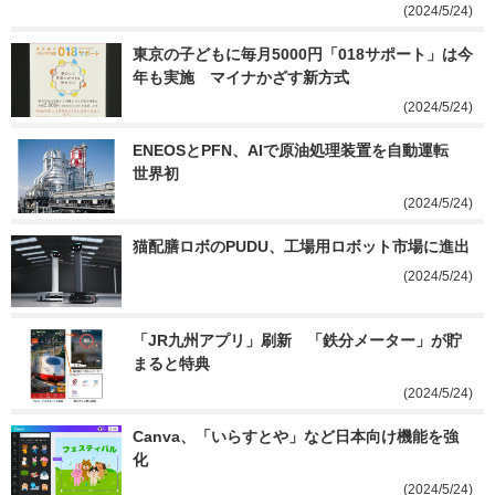
(2024/5/24)
東京の子どもに毎月5000円「018サポート」は今
年も実施　マイナかざす新方式
(2024/5/24)
ENEOSとPFN、AIで原油処理装置を自動運転　
世界初
(2024/5/24)
猫配膳ロボのPUDU、工場用ロボット市場に進出
(2024/5/24)
「JR九州アプリ」刷新　「鉄分メーター」が貯
まると特典
(2024/5/24)
Canva、「いらすとや」など日本向け機能を強
化
(2024/5/24)