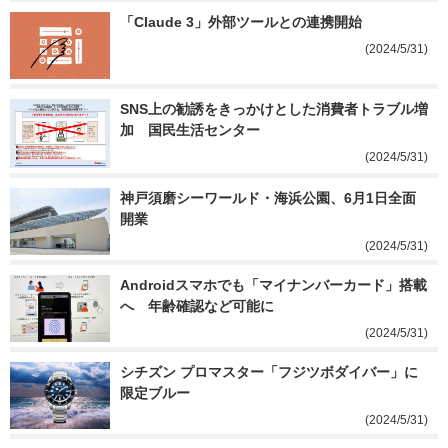
「Claude 3」外部ツールとの連携開始
(2024/5/31)
SNS上の勧誘をきっかけとした消費者トラブル増
加　国民生活センター
(2024/5/31)
神戸須磨シーワールド・海浜公園、6月1日全面
開業
(2024/5/31)
Androidスマホでも「マイナンバーカード」搭載
へ　年齢確認など可能に
(2024/5/31)
シチズン プロマスター「フジツボダイバー」に
限定ブルー
(2024/5/31)