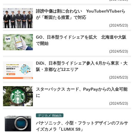
誹謗中傷は割に合わない　YouTuber/VTuberら
が「断固たる措置」で対応
(2024/5/23)
GO、日本型ライドシェアを拡大　北海道や大阪
で開始
(2024/5/23)
DiDi、日本型ライドシェア参入 6月から東京・大
阪・京都など12エリア
(2024/5/23)
スターバックス カード、PayPayからの入金可能
に
(2024/5/23)
デジカメ Watch
パナソニック、小型・フラットデザインのフルサ
イズカメラ「LUMIX S9」