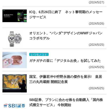
(2024/5/27)
ICQ、6月26日に終了　ネット黎明期のメッセー
ジサービス
(2024/5/26)
オリエント、“パンダ”デザインのWWFジャパン
コラボモデル
(2024/5/25)
いつモノコト
ガチガチの首に「デジタルお灸」を試してみた
(2024/5/25)
国宝、伊藤若冲や狩野永徳の傑作を展示!　皇居
三の丸尚蔵館 開館記念展
(2024/5/25)
SBI証券、プランに合わせ株を自動購入「国内株
式積立サービス」 今秋開始