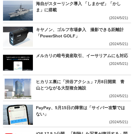
海自がスターリンク導入 「しまかぜ」「かし
ま」に搭載
(2024/5/21)
キヤノン、ゴルフ市場参入　撮影できる距離計
「PowerShot GOLF」
(2024/5/21)
メルカリの暗号資産取引、イーサリアムにも対応
(2024/5/21)
ヒカリエ裏に「渋谷アクシュ」7月8日開業　青
山とつながる大型複合施設
(2024/5/21)
PayPay、5月15日の障害は「サイバー攻撃では
ない」
(2024/5/21)
iOS 17.5.1公開　「削除した写真が復活する」問