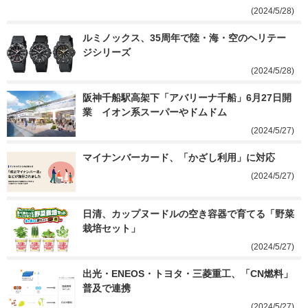
(2024/5/28)
ルミノックス、35周年で陸・海・空のヘリテー
ジシリーズ
(2024/5/28)
阪神千船駅高架下「アバリーナ千船」6月27日開
業　イオン系スーパーやドムドム
(2024/5/27)
マイナンバーカード、「かざし利用」に対応
(2024/5/27)
日清、カップヌードルの空き容器で育てる「野菜
栽培セット」
(2024/5/27)
出光・ENEOS・トヨタ・三菱重工、「CN燃料」
普及で連携
(2024/5/27)