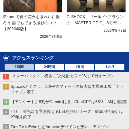
iPhoneで夏の花火をきれいに撮
G-SHOCK、ゴールド×ブラウン
ろう 誰でもできる撮影のコツ
の「MASTER OF G」3モデル
【2026年版】
2026年8月8日
2026年8月8日
アクセスランキング
1時間
24時間
1週間
1カ月
スターバックス、横浜に“文化財カフェ”8月10日オープン
SpaceXとテスラ、1億平方フィートの超大型半導体工場「テラ
ファブ」着工
【アンケート】8割がGemini利用、ChatGPTは68% AI利用調査
パナ、蛍光灯を置き換えるLED照明シリーズ 家庭用蛍光灯は
27年末終了
Fire TVやEchoなどAmazonデバイスが安い アマゾン