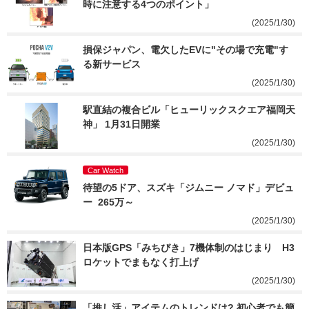
時に注意する4つのポイント」
(2025/1/30)
損保ジャパン、電欠したEVに"その場で充電"す
る新サービス
(2025/1/30)
駅直結の複合ビル「ヒューリックスクエア福岡天
神」 1月31日開業
(2025/1/30)
Car Watch
待望の5ドア、スズキ「ジムニー ノマド」デビュ
ー  265万～
(2025/1/30)
日本版GPS「みちびき」7機体制のはじまり　H3
ロケットでまもなく打上げ
(2025/1/30)
「推し活」アイテムのトレンドは? 初心者でも簡