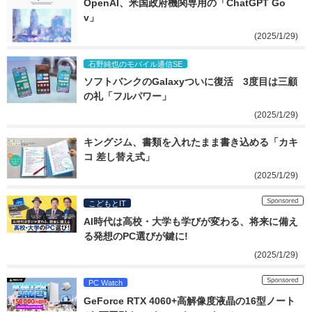
OpenAI、米国政府機関専用の「ChatGPT Go
v」
(2025/1/29)
石野純也のモバイル通信SE
ソフトバンクのGalaxyついに復活　3度目は三顧
の礼「フルパワー」
(2025/1/29)
キングジム、書類を入れたまま書き込める「カキ
コ 差し替え式」
(2025/1/29)
こどもとIT
AI時代は高校・大学も学びが変わる、将来に備え
る発想のPC選びが鍵に!
(2025/1/29)
PC Watch
GeForce RTX 4060+高解像度液晶の16型ノート