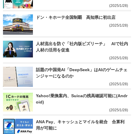
(2025/1/28)
ドン・キホーテ全国制覇　高知県に初出店
(2025/1/28)
人材流出を防ぐ「社内版ビズリーチ」　AIで社内
人材の活用を促進
(2025/1/28)
話題の中国発AI「DeepSeek」はAIのゲームチェ
ンジャーになるのか
(2025/1/28)
Yahoo!乗換案内、Suicaの残高確認可能に(Andr
oid)
(2025/1/28)
ANA Pay、キャッシュとマイルを統合　合算利
用が可能に