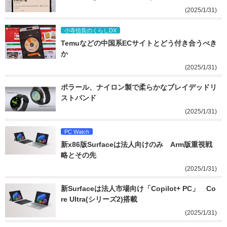
(2025/1/31)
小寺信良のくらしDX
Temuなどの中国系ECサイトとどう付き合うべき
か
(2025/1/31)
ポラール、ナイロン製で柔らかなブレイデッドリ
ストバンド
(2025/1/31)
PC Watch
新x86版Surfaceは法人向けのみ　Arm版重視戦
略とその先
(2025/1/31)
新Surfaceは法人市場向け「Copilot+ PC」　Co
re Ultra(シリーズ2)搭載
(2025/1/31)