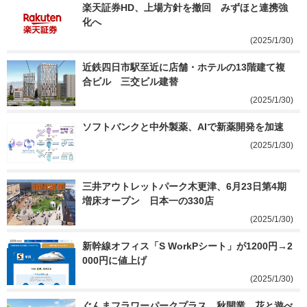
楽天証券HD、上場方針を撤回　みずほと連携強
化へ
(2025/1/30)
近鉄四日市駅至近に店舗・ホテルの13階建て複
合ビル　三交ビル建替
(2025/1/30)
ソフトバンクと中外製薬、AIで新薬開発を加速
(2025/1/30)
三井アウトレットパーク木更津、6月23日第4期
増床オープン　日本一の330店
(2025/1/30)
新幹線オフィス「S WorkPシート」が1200円→2
000円に値上げ
(2025/1/30)
ぐんまフラワーパークプラス、秋開業　花と遊べ