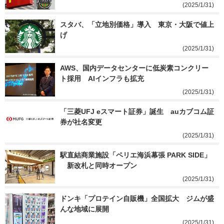
(2025/1/31)
スタバ、「立地別価格」導入　東京・大阪で値上
げ
(2025/1/31)
AWS、国内データセンターに低炭素コンクリー
ト採用　AIインフラも拡充
(2025/1/31)
「三菱UFJ eスマート証券」誕生　auカブコム証
券が社名変更
(2025/1/31)
駅直結商業施設「ペリエ海浜幕張 PARK SIDE」
　新改札と同時オープン
(2025/1/31)
ドンキ「プロテイン自販機」全国拡大　ジムが盛
んな地域に展開
(2025/1/31)