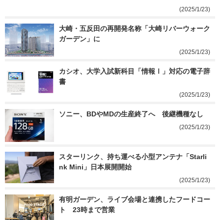
(2025/1/23)
大崎・五反田の再開発名称「大崎リバーウォーク
ガーデン」に
(2025/1/23)
カシオ、大学入試新科目「情報Ⅰ」対応の電子辞
書
(2025/1/23)
ソニー、BDやMDの生産終了へ　後継機種なし
(2025/1/23)
スターリンク、持ち運べる小型アンテナ「Starli
nk Mini」日本展開開始
(2025/1/23)
有明ガーデン、ライブ会場と連携したフードコー
ト　23時まで営業