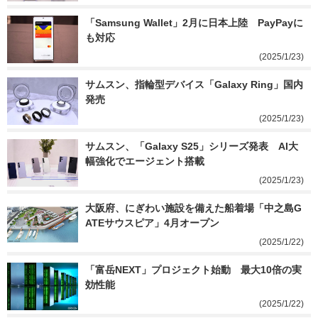
「Samsung Wallet」2月に日本上陸　PayPayに
も対応
(2025/1/23)
サムスン、指輪型デバイス「Galaxy Ring」国内
発売
(2025/1/23)
サムスン、「Galaxy S25」シリーズ発表　AI大
幅強化でエージェント搭載
(2025/1/23)
大阪府、にぎわい施設を備えた船着場「中之島G
ATEサウスピア」4月オープン
(2025/1/22)
「富岳NEXT」プロジェクト始動　最大10倍の実
効性能
(2025/1/22)