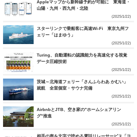
Appleマップから新幹線予約が可能に　東海道・
山陽・九州・西九州・北陸
(2025/1/22)
スターリンクで乗船客に高速Wi-Fi　東京九州フ
ェリー「はまゆう」
(2025/1/22)
Turing、自動運転の認識能力を高速化する視覚
データ圧縮技術
(2025/1/22)
茨城～北海道フェリー「さんふらわあ かむい」
就航　全室個室・サウナ完備
(2025/1/22)
AirbnbとJTB、空き家の"ホームシェアリン
グ"推進
(2025/1/22)
相手の声を文字で読める電話リレーサービス「ヨ