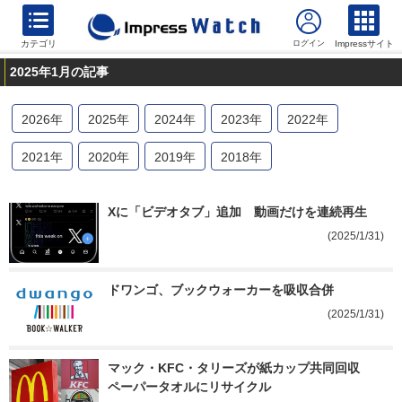
カテゴリ
Impressサイト
2025年1月の記事
2026
年
2025
年
2024
年
2023
年
2022
年
2021
年
2020
年
2019
年
2018
年
Xに「ビデオタブ」追加　動画だけを連続再生
(2025/1/31)
ドワンゴ、ブックウォーカーを吸収合併
(2025/1/31)
マック・KFC・タリーズが紙カップ共同回収　
ペーパータオルにリサイクル