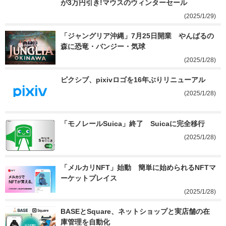
が3万円引き!マウスのウィンターセール
(2025/1/29)
「ジャングリア沖縄」7月25日開業　やんばるの
森に恐竜・バンジー・気球
(2025/1/28)
ピクシブ、pixivロゴを16年ぶりリニューアル
(2025/1/28)
「モノレールSuica」終了　Suicaに完全移行
(2025/1/28)
「メルカリNFT」始動　簡単に始められるNFTマ
ーケットプレイス
(2025/1/28)
BASEとSquare、ネットショップと実店舗の在
庫管理を自動化