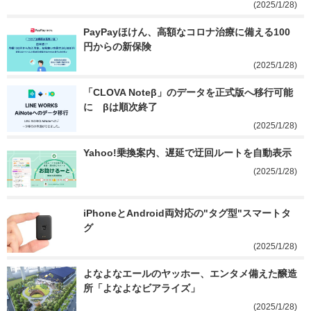
(2025/1/28)
PayPayほけん、高額なコロナ治療に備える100
円からの新保険
(2025/1/28)
「CLOVA Noteβ」のデータを正式版へ移行可能
に　βは順次終了
(2025/1/28)
Yahoo!乗換案内、遅延で迂回ルートを自動表示
(2025/1/28)
iPhoneとAndroid両対応の"タグ型"スマートタ
グ
(2025/1/28)
よなよなエールのヤッホー、エンタメ備えた醸造
所「よなよなビアライズ」
(2025/1/28)