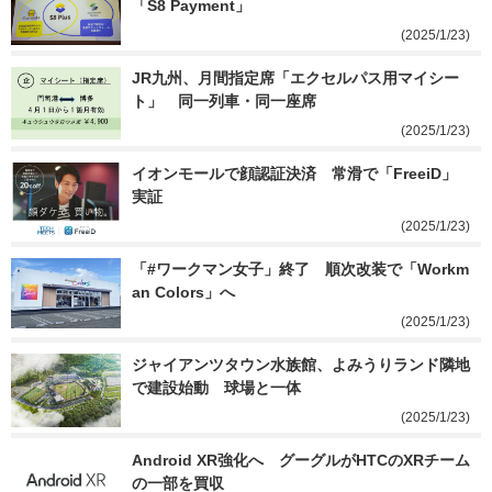
「S8 Payment」
(2025/1/23)
JR九州、月間指定席「エクセルパス用マイシー
ト」　同一列車・同一座席
(2025/1/23)
イオンモールで顔認証決済　常滑で「FreeiD」
実証
(2025/1/23)
「#ワークマン女子」終了　順次改装で「Workm
an Colors」へ
(2025/1/23)
ジャイアンツタウン水族館、よみうりランド隣地
で建設始動　球場と一体
(2025/1/23)
Android XR強化へ　グーグルがHTCのXRチーム
の一部を買収