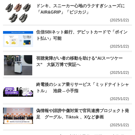
ドンキ、スニーカー心地のラクすぎシューズに
「AIR&GRIP」「ビジカジ」
(2025/1/22)
住信SBIネット銀行、デビットカードで「ポイン
ト払い」可能
(2025/1/22)
視聴覚障がい者の移動を助ける"AIスーツケー
ス"　大阪万博で実証へ
(2025/1/22)
終電後のシェア乗りサービス「ミッドナイトシャ
トル」　池袋→小手指
(2025/1/22)
偽情報や誹謗中傷対策で官民連携プロジェクト発
足　グーグル、Tiktok 、Xなど参画
(2025/1/22)