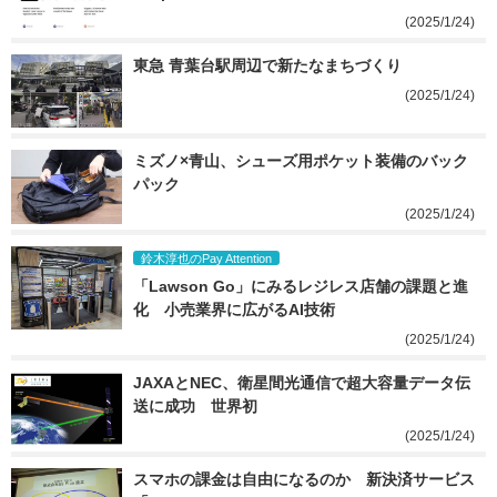
(2025/1/24)
東急 青葉台駅周辺で新たなまちづくり
(2025/1/24)
ミズノ×青山、シューズ用ポケット装備のバック
パック
(2025/1/24)
鈴木淳也のPay Attention
「Lawson Go」にみるレジレス店舗の課題と進
化　小売業界に広がるAI技術
(2025/1/24)
JAXAとNEC、衛星間光通信で超大容量データ伝
送に成功　世界初
(2025/1/24)
スマホの課金は自由になるのか　新決済サービス