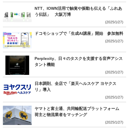
NTT、IOWN活用で触覚や振動も伝える「ふれあ
う伝話」　大阪万博
(2025/1/27)
ドコモショップで「生成AI講座」開始　参加無料
(2025/1/27)
Perplexity、日々のタスクを支援する音声アシス
タント機能
(2025/1/27)
日本調剤、全店で「楽天ヘルスケア ヨヤクス
リ」導入
(2025/1/27)
ヤマトと富士通、共同輸配送プラットフォーム　
荷主と物流業者をマッチング
(2025/1/27)