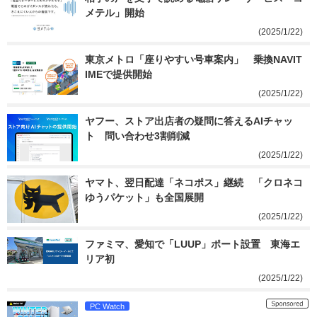
メテル」開始
(2025/1/22)
東京メトロ「座りやすい号車案内」　乗換NAVIT
IMEで提供開始
(2025/1/22)
ヤフー、ストア出店者の疑問に答えるAIチャッ
ト　問い合わせ3割削減
(2025/1/22)
ヤマト、翌日配達「ネコポス」継続　「クロネコ
ゆうパケット」も全国展開
(2025/1/22)
ファミマ、愛知で「LUUP」ポート設置　東海エ
リア初
(2025/1/22)
PC Watch