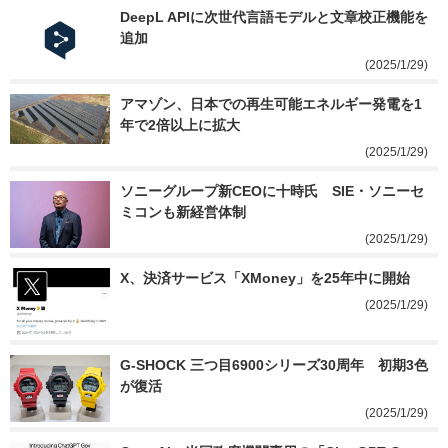
DeepL APIに次世代言語モデルと文章校正機能を
追加
(2025/1/29)
アマゾン、日本での再生可能エネルギー発電を1
年で2倍以上に拡大
(2025/1/29)
ソニーグループ新CEOに十時氏　SIE・ソニーセ
ミコンも新経営体制
(2025/1/29)
X、決済サービス「XMoney」を25年中に開始
(2025/1/29)
G-SHOCK 三つ目6900シリーズ30周年　初期3色
が復活
(2025/1/29)