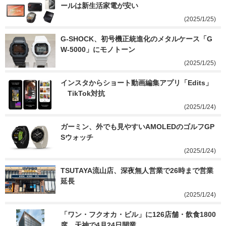
ールは新生活家電が安い
(2025/1/25)
G-SHOCK、初号機正統進化のメタルケース「G
W-5000」にモノトーン
(2025/1/25)
インスタからショート動画編集アプリ「Edits」
　TikTok対抗
(2025/1/24)
ガーミン、外でも見やすいAMOLEDのゴルフGP
Sウォッチ
(2025/1/24)
TSUTAYA流山店、深夜無人営業で26時まで営業
延長
(2025/1/24)
「ワン・フクオカ・ビル」に126店舗・飲食1800
席　天神で4月24日開業