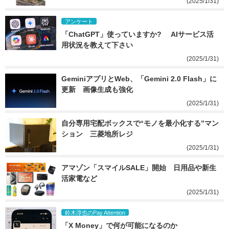
(2025/1/31)
アンケート
「ChatGPT」使っていますか? 　AIサービス活
用状況を教えて下さい
(2025/1/31)
GeminiアプリとWeb、「Gemini 2.0 Flash」に
更新　画像生成も強化
(2025/1/31)
自分専用宅配ボックスで“モノを最小化する”マン
ション　三菱地所レジ
(2025/1/31)
アマゾン「スマイルSALE」開始　日用品や新生
活家電など
(2025/1/31)
鈴木淳也のPay Attention
「X Money」で何が可能になるのか