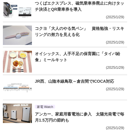
つくばエクスプレス、磁気乗車券廃止に向けタッ
チ決済とQR乗車券を導入
(2025/1/29)
コクヨ「大人のやる気ペン」　資格勉強・リスキ
リングの努力を見える化
(2025/1/29)
オイシックス、人手不足の保育園に「タイパ給
食」ミールキット
(2025/1/29)
JR西、山陰本線鳥取～倉吉間でICOCA対応
(2025/1/29)
家電 Watch
アンカー、家庭用蓄電池に参入　太陽光発電で毎
月1.5万円の節約も
(2025/1/29)