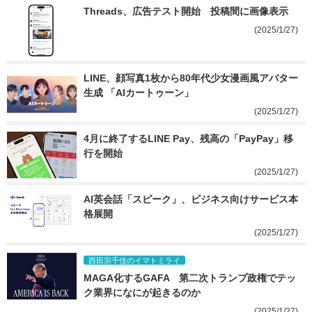
Threads、広告テスト開始　投稿間に画像表示
(2025/1/27)
LINE、顔写真1枚から80年代少女漫画風アバター
生成 「AIカートゥーン」
(2025/1/27)
4月に終了するLINE Pay、残高の「PayPay」移
行を開始
(2025/1/27)
AI英会話「スピーク」、ビジネス向けサービス本
格展開
(2025/1/27)
西田宗千佳のイマトミライ
MAGA化するGAFA　第二次トランプ政権でテッ
ク業界になにが起きるのか
(2025/1/27)