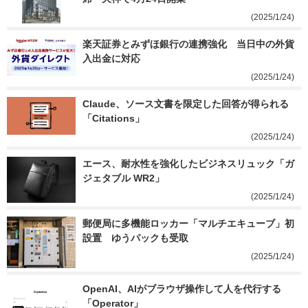
(2025/1/24)
楽天証券とみずほ銀行の連携強化　当日中の外貨
入出金に対応
(2025/1/24)
Claude、ソース文書を限定した回答が得られる
「Citations」
(2025/1/24)
エース、耐水性を強化したビジネスリュック「ガ
ジェタブル WR2」
(2025/1/24)
郵便局に多機能ロッカー「マルチエキューブ」初
設置　ゆうパックも受取
(2025/1/24)
OpenAI、AIがブラウザ操作して人を代行する
「Operator」