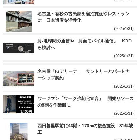
名古屋・有松の古民家を宿泊施設やレストラン
に　日本遺産を活性化
(2025/1/31)
月-地球間の通信や「月面モバイル通信」　KDDI
ら検討へ
(2025/1/31)
名古屋「IGアリーナ」、サントリーとパートナ
ーシップ契約
(2025/1/31)
ワークマン「ワーク強靭化宣言」　開発リソース
の8割を作業服に
(2025/1/31)
西日暮里駅前に46階・170mの複合施設　31年竣
工