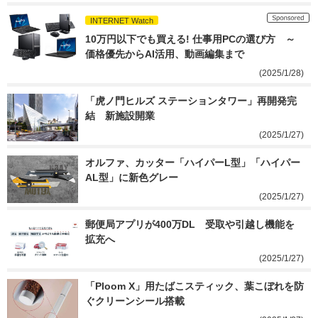
INTERNET Watch
10万円以下でも買える! 仕事用PCの選び方　～
価格優先からAI活用、動画編集まで
(2025/1/28)
「虎ノ門ヒルズ ステーションタワー」再開発完
結　新施設開業
(2025/1/27)
オルファ、カッター「ハイパーL型」「ハイパー
AL型」に新色グレー
(2025/1/27)
郵便局アプリが400万DL　受取や引越し機能を
拡充へ
(2025/1/27)
「Ploom X」用たばこスティック、葉こぼれを防
ぐクリーンシール搭載