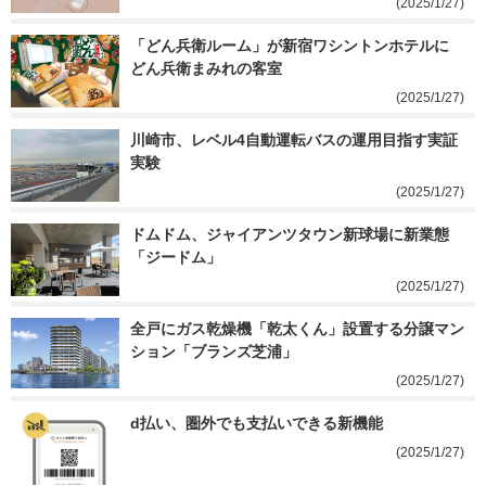
(2025/1/27)
「どん兵衛ルーム」が新宿ワシントンホテルに　
どん兵衛まみれの客室
(2025/1/27)
川崎市、レベル4自動運転バスの運用目指す実証
実験
(2025/1/27)
ドムドム、ジャイアンツタウン新球場に新業態
「ジードム」
(2025/1/27)
全戸にガス乾燥機「乾太くん」設置する分譲マン
ション「ブランズ芝浦」
(2025/1/27)
d払い、圏外でも支払いできる新機能
(2025/1/27)