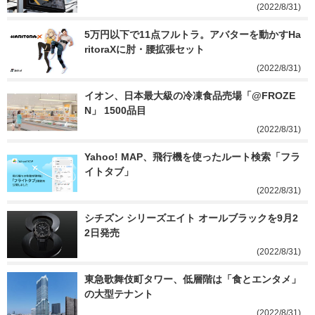
(2022/8/31)
5万円以下で11点フルトラ。アバターを動かすHa
ritoraXに肘・腰拡張セット
(2022/8/31)
イオン、日本最大級の冷凍食品売場「@FROZE
N」 1500品目
(2022/8/31)
Yahoo! MAP、飛行機を使ったルート検索「フラ
イトタブ」
(2022/8/31)
シチズン シリーズエイト オールブラックを9月2
2日発売
(2022/8/31)
東急歌舞伎町タワー、低層階は「食とエンタメ」
の大型テナント
(2022/8/31)