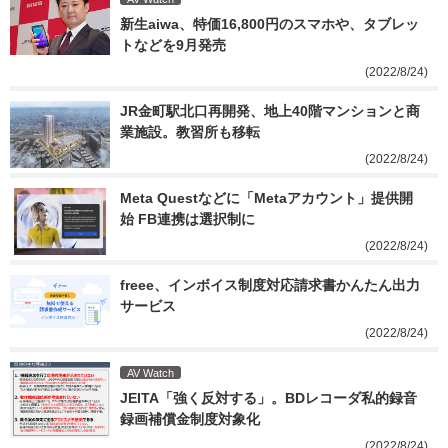
新生aiwa、特価16,800円のスマホや、タブレッ
トなどを9月発売
(2022/8/24)
JR金町駅北口再開発、地上40階マンションと商
業施設。教習所も移転
(2022/8/24)
Meta Questなどに「Metaアカウント」提供開
始 FB連携は選択制に
(2022/8/24)
freee、インボイス制度対応請求書かんたん出力
サービス
(2022/8/24)
AV Watch
JEITA「強く反対する」。BDレコーダ私的録音
録画補償金制度対象化
(2022/8/24)