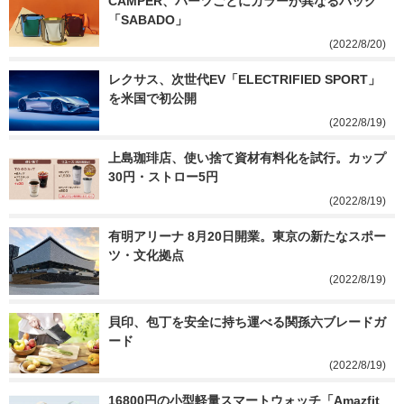
CAMPER、パーツごとにカラーが異なるバッグ
「SABADO」
(2022/8/20)
レクサス、次世代EV「ELECTRIFIED SPORT」
を米国で初公開
(2022/8/19)
上島珈琲店、使い捨て資材有料化を試行。カップ
30円・ストロー5円
(2022/8/19)
有明アリーナ 8月20日開業。東京の新たなスポー
ツ・文化拠点
(2022/8/19)
貝印、包丁を安全に持ち運べる関孫六ブレードガ
ード
(2022/8/19)
16800円の小型軽量スマートウォッチ「Amazfit 