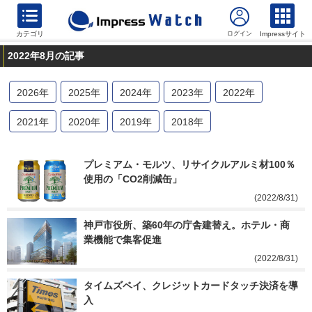
カテゴリ
Impressサイト
2022年8月の記事
2026
年
2025
年
2024
年
2023
年
2022
年
2021
年
2020
年
2019
年
2018
年
プレミアム・モルツ、リサイクルアルミ材100％
使用の「CO2削減缶」
(2022/8/31)
神戸市役所、築60年の庁舎建替え。ホテル・商
業機能で集客促進
(2022/8/31)
タイムズペイ、クレジットカードタッチ決済を導
入