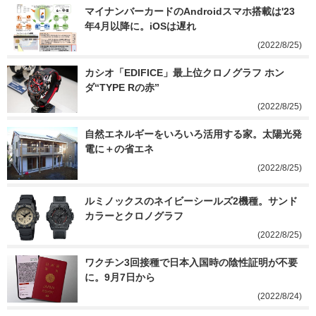
マイナンバーカードのAndroidスマホ搭載は'23
年4月以降に。iOSは遅れ
(2022/8/25)
カシオ「EDIFICE」最上位クロノグラフ ホン
ダ“TYPE Rの赤”
(2022/8/25)
自然エネルギーをいろいろ活用する家。太陽光発
電に＋の省エネ
(2022/8/25)
ルミノックスのネイビーシールズ2機種。サンド
カラーとクロノグラフ
(2022/8/25)
ワクチン3回接種で日本入国時の陰性証明が不要
に。9月7日から
(2022/8/24)