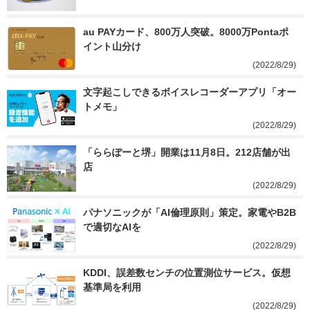
au PAYカード、800万人突破。8000万Pontaポ
イント山分け
(2022/8/29)
文字起こしできるボイスレコーダーアプリ「オー
トメモ」
(2022/8/29)
「ららぽーと堺」開業は11月8日。212店舗が出
店
(2022/8/29)
パナソニックが「AI倫理原則」策定。家電やB2B
で適切なAIを
(2022/8/29)
KDDI、誤差数センチの位置測位サービス。仮想
基準局を利用
(2022/8/29)