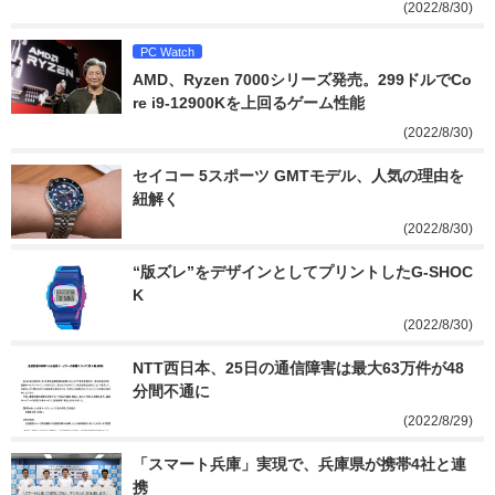
(2022/8/30)
PC Watch
AMD、Ryzen 7000シリーズ発売。299ドルでCo
re i9-12900Kを上回るゲーム性能
(2022/8/30)
セイコー 5スポーツ GMTモデル、人気の理由を
紐解く
(2022/8/30)
“版ズレ”をデザインとしてプリントしたG-SHOC
K
(2022/8/30)
NTT西日本、25日の通信障害は最大63万件が48
分間不通に
(2022/8/29)
「スマート兵庫」実現で、兵庫県が携帯4社と連
携