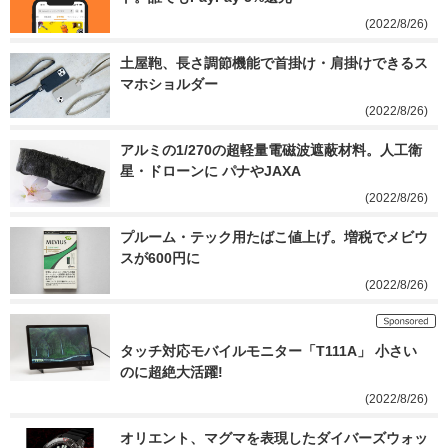
(2022/8/26)
土屋鞄、長さ調節機能で首掛け・肩掛けできるス
マホショルダー
(2022/8/26)
アルミの1/270の超軽量電磁波遮蔽材料。人工衛
星・ドローンに パナやJAXA
(2022/8/26)
プルーム・テック用たばこ値上げ。増税でメビウ
スが600円に
(2022/8/26)
タッチ対応モバイルモニター「T111A」 小さい
のに超絶大活躍!
(2022/8/26)
オリエント、マグマを表現したダイバーズウォッ