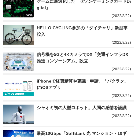
ゲームに最適化した「セゾンゲーミングカードDi
gital」
(2022/8/22)
HELLO CYCLING参加の「ダイチャリ」新型車
投入
(2022/8/22)
信号機を5Gと4KカメラでDX「交通インフラDX
推進コンソーシアム」設立
(2022/8/22)
iPhoneで経費精算や稟議・申請。「バクラク」
にiOSアプリ
(2022/8/22)
シャオミ初の人型ロボット。人間の感情を認識
(2022/8/22)
最高10Gbps「SoftBank 光 マンション・10ギ