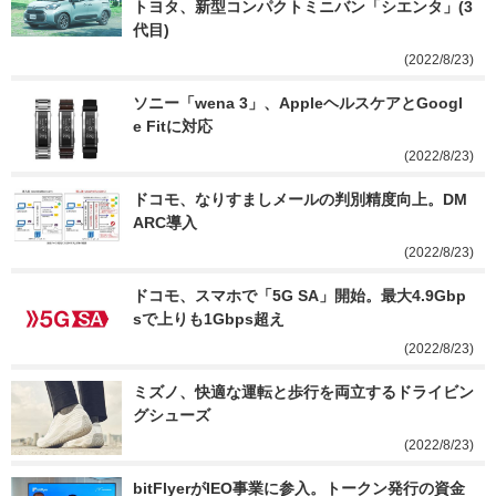
トヨタ、新型コンパクトミニバン「シエンタ」(3
代目)
(2022/8/23)
ソニー「wena 3」、AppleヘルスケアとGoogl
e Fitに対応
(2022/8/23)
ドコモ、なりすましメールの判別精度向上。DM
ARC導入
(2022/8/23)
ドコモ、スマホで「5G SA」開始。最大4.9Gbp
sで上りも1Gbps超え
(2022/8/23)
ミズノ、快適な運転と歩行を両立するドライビン
グシューズ
(2022/8/23)
bitFlyerがIEO事業に参入。トークン発行の資金