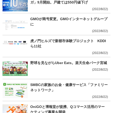
ガ」9月開始。戸建ては550円値下げ
(2022/8/22)
GMOが商号変更。GMOインターネットグループ
に
(2022/8/22)
虎ノ門ヒルズで新都市体験プロジェクト　KDDI
ら11社
(2022/8/22)
野球を見ながらUber Eats。楽天生命パーク宮城
(2022/8/22)
SMBCの家族のお金・健康サービス「ファミリー
ネットワーク」
(2022/8/22)
OniGOと博報堂が提携、Qコマース活用のマー
ケティング事業を開発