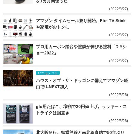
を1カ月間使った
(2022/8/27)
アマゾン タイムセール祭り開始。Fire TV Stick
や家電がおトクに
(2022/8/27)
プロ用カーボン踏台や塗膜が伸びる塗料「DIYシ
ョー2022」
(2022/8/27)
いつモノコト
ハウス・オブ・ザ・ドラゴンに備えてアマゾン経
由でU-NEXT加入
(2022/8/26)
glo用たばこ、増税で20円値上げ。ラッキー・ス
トライクは据置き
(2022/8/26)
北大阪急行、御堂筋線と南北線直結で50年ぶり