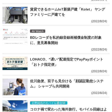
賃貸できるホームIoT新築戸建「Kolet」 ヤング
ファミリーに戸建てを
(2022/8/24)
AV Watch
BDレコーダを私的録音録画補償金制度の対象
に、意見募集開始
(2022/8/24)
LOHACO、“遅い”配達指定でPayPayポイント
「おトク指定便」
(2022/8/24)
佐川急便、双子も見分ける「顔認証勤怠システ
ム」 シャープら共同開発
(2022/8/24)
石野純也のモバイル通信SE
コロナ禍で変わった海外旅行。モバイル回線はよ