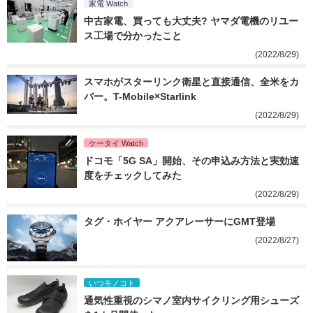
家電 Watch
中古家電、買っても大丈夫? ヤマダ電機のリユー
ス工場で分かったこと
(2022/8/29)
スマホがスターリンク衛星と直接通信、全米をカ
バー。T-Mobile×Starlink
(2022/8/29)
ケータイ Watch
ドコモ「5G SA」開始、その申込み方法と実効速
度をチェックしてみた
(2022/8/29)
タグ・ホイヤー アクアレーサーにGMT登場
(2022/8/27)
いつモノコト
通気性重視のシマノ室内サイクリング用シューズ