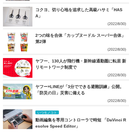
コクヨ、切り心地を追求した高級ハサミ「HAS
A」
(2022/8/30)
2つの味を合体「カップヌードル スーパー合体」
第2弾
(2022/8/30)
ヤフー、130人が飛行機・新幹線通勤圏に転居 新
リモートワーク制度で
(2022/8/30)
ヤフー×LINEが「3分でできる避難訓練」公開。
「防災の日」災害に備える
(2022/8/30)
いつモノコト
動画編集を専用コントローラで時短 「DaVinci R
esolve Speed Editor」