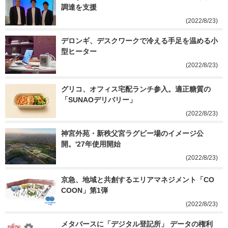
調達を支援
(2022/8/23)
デロンギ、デスクワークで冷える手足を温める小
型ヒーター
(2022/8/23)
グリコ、オフィス宅配ランチ参入。適正糖質の
「SUNAOデリバリー」
(2022/8/23)
神宮外苑・新秩父宮ラグビー場のイメージ公
開。'27年使用開始
(2022/8/23)
京急、地域と共創するエリアマネジメント「CO
COON」第1弾
(2022/8/23)
メタバースに「デジタル登記所」 データの権利