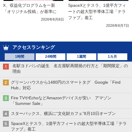
X、収益化プログラムを一新　
SpaceXとテスラ、1億平方フィ
「オリジナル投稿」が基準に
ートの超大型半導体工場「テラ
ファブ」着工
2026年8月8日
2026年8月7日
アクセスランキング
1時間
24時間
1週間
1カ月
名駅ヨドバシの誕生 名古屋駅再開発の行方と「期間限定」の
理由
グリーンハウスから1480円のスマートタグ Google「Find
Hub」対応
Fire TVやEchoなどAmazonデバイスが安い アマゾン
「Summer Sale」
スターバックス、横浜に“文化財カフェ”8月10日オープン
SpaceXとテスラ、1億平方フィートの超大型半導体工場「テラ
ファブ」着工