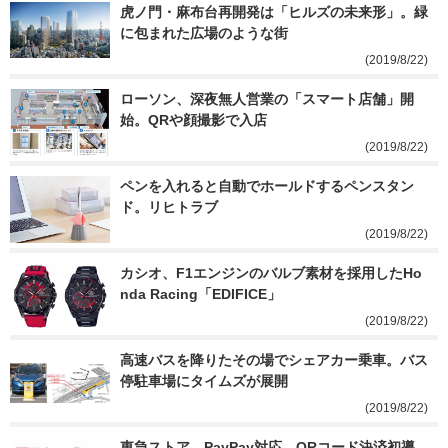
虎ノ門・麻布台再開発は「ヒルズの未来形」。緑
に包まれた広場のような街
(2019/8/22)
ローソン、深夜無人営業の「スマート店舗」開
始。QRや顔撮影で入店
(2019/8/22)
ペンを入れると自動でホールドするペンスタン
ド。リヒトラブ
(2019/8/22)
カシオ、F1エンジンのバルブ素材を採用したHo
nda Racing「EDIFICE」
(2019/8/22)
高速バスを降りたその場でシェアカー乗車。バス
停駐車場にタイムズが展開
(2019/8/22)
東急ストア、PayPay対応。QRコード決済初導