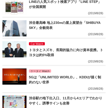
LINEの人気スポット検索アプリ「LINE STEP」
が全国展開
(2019/8/28)
渋谷最高峰 地上230mの屋上展望台「SHIBUYA 
SKY」全貌発表
(2019/8/28)
Car Watch
トヨタとスズキ、長期的協力に向け資本提携。ト
ヨタは約5%取得
(2019/8/28)
ケータイ Watch
5Gは「UNLIMITED WORLD」、KDDIが描く制
約のない世界
(2019/8/28)
渋谷駅の地下出入口、11月から4エリアでわかり
やすく。誘導サインも改善