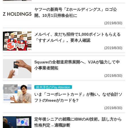
ヤフーの新商号「Zホールディングス」ロゴ公
開。10月1日持株会社に
(2019/8/30)
メルペイ、友だち招待で1,000ポイントもらえる
「すすメルペイ」。要本人確認
(2019/8/30)
Squareの全都道府県展開へ、VJAが協力して中
小事業者開拓
(2019/8/30)
鈴木淳也のPay Attention
いま「コーポレートカード」が熱い。なぜ会計ソ
フトのfreeeがカードを?
(2019/8/30)
定年後シニアの就職にIBMのAI技術。話し方から
性格判定→適職診断