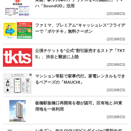
ハ「SoundUD」活用
(2019/8/23)
ファミマ、プレミアム“キャッシュレス”フライデ
ーで「ポケチキ」無料クーポン
(2019/8/23)
公演チケットを“公式”割引販売するストア「TKT
S」、渋谷と難波に上陸
(2019/8/23)
マンション常駐で家事代行。家電レンタルもでき
るベアーズの「MAUCHI」
(2019/8/23)
板橋駅板橋口再開発を都が認可。区有地とJR東
用地を一体利用
(2019/8/23)
シチズン、BULOVA“デビルダイバー”復刻モデ