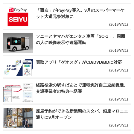
「西友」がPayPay導入。9月のスーパーマーケ
ット大還元祭対象に
(2019/8/21)
ソニーとヤマハがエンタメ車両「SC-1」。周囲
の人に映像表示や遠隔運転
(2019/8/21)
買取アプリ「ゲオスグ」がCD/DVD/BDに対応
(2019/8/21)
経路検索の駅すぱあとで運転免許自主返納促進。
交通事業者の特典へ誘導
(2019/8/21)
座席予約ができる新業態のスタバ。銀座マロニエ
通りに9月オープン
(2019/8/21)