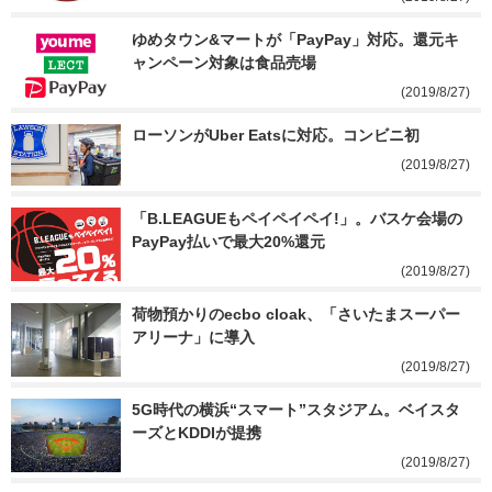
ゆめタウン&マートが「PayPay」対応。還元キ
ャンペーン対象は食品売場
(2019/8/27)
ローソンがUber Eatsに対応。コンビニ初
(2019/8/27)
「B.LEAGUEもペイペイペイ!」。バスケ会場の
PayPay払いで最大20%還元
(2019/8/27)
荷物預かりのecbo cloak、「さいたまスーパー
アリーナ」に導入
(2019/8/27)
5G時代の横浜“スマート”スタジアム。ベイスタ
ーズとKDDIが提携
(2019/8/27)