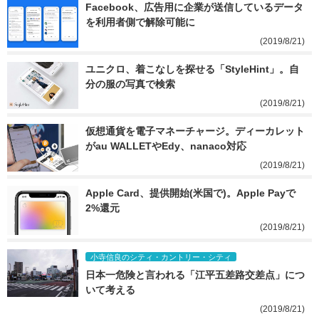
Facebook、広告用に企業が送信しているデータ
を利用者側で解除可能に
(2019/8/21)
ユニクロ、着こなしを探せる「StyleHint」。自
分の服の写真で検索
(2019/8/21)
仮想通貨を電子マネーチャージ。ディーカレット
がau WALLETやEdy、nanaco対応
(2019/8/21)
Apple Card、提供開始(米国で)。Apple Payで
2%還元
(2019/8/21)
小寺信良のシティ・カントリー・シティ
日本一危険と言われる「江平五差路交差点」につ
いて考える
(2019/8/21)