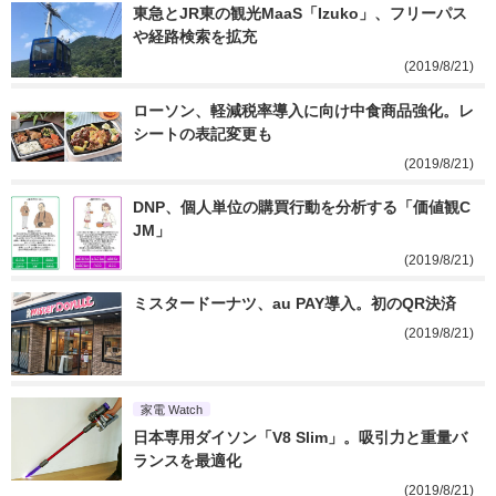
東急とJR東の観光MaaS「Izuko」、フリーパス
や経路検索を拡充
(2019/8/21)
ローソン、軽減税率導入に向け中食商品強化。レ
シートの表記変更も
(2019/8/21)
DNP、個人単位の購買行動を分析する「価値観C
JM」
(2019/8/21)
ミスタードーナツ、au PAY導入。初のQR決済
(2019/8/21)
家電 Watch
日本専用ダイソン「V8 Slim」。吸引力と重量バ
ランスを最適化
(2019/8/21)