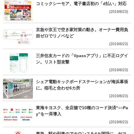
コミックシーモア、電子書店初の「d払い」対応
(2019/8/23)
京急や京王で空き家対策の動き。オーナー費用負
担ゼロでリノベなど
(2019/8/23)
三井住友カードの「Vpassアプリ」に不正ログイ
ン。リスト型攻撃
(2019/8/23)
シェア電動キックボードステーションが海浜幕張
に。稲毛と合わせ6カ所
(2019/8/23)
東海キヨスク、全店舗で10種のコード決済“○○Pa
y”を一斉導入
(2019/8/23)
東急、駅や列車のアナウンスを4カ国語に。ヤマ