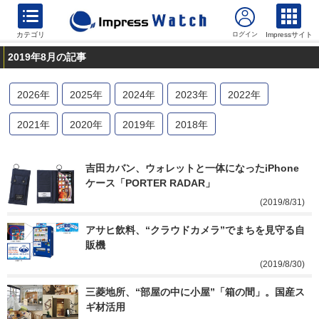
カテゴリ
Impressサイト
2019年8月の記事
2026
年
2025
年
2024
年
2023
年
2022
年
2021
年
2020
年
2019
年
2018
年
吉田カバン、ウォレットと一体になったiPhone
ケース「PORTER RADAR」
(2019/8/31)
アサヒ飲料、“クラウドカメラ”でまちを見守る自
販機
(2019/8/30)
三菱地所、“部屋の中に小屋”「箱の間」。国産ス
ギ材活用