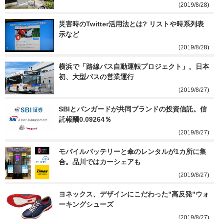
(2019/8/28)
災害時のTwitter活用法とは? リストや時系列表
示など
(2019/8/28)
横浜で「路線バス自動運転プロジェクト」。日本
初、大型バスの営業運行
(2019/8/27)
SBIとバンガードが共同ブランドの投資信託。信
託報酬0.09264％
(2019/8/27)
モバイルバッテリーと傘のレンタルが1カ所に集
合。品川ではカーシェアも
(2019/8/27)
ヨネックス、デザインにこだわった"高反発"ウォ
ーキングシューズ
(2019/8/27)