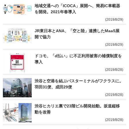
地域交通への「ICOCA」展開へ、簡易IC車載器
を開発。2021年春導入
(2019/8/29)
JR東日本とANA、「空と陸」連携したMaaS展
開で協力
(2019/8/29)
ドコモ、「d払い」に不正利用被害の補償制度を
導入
(2019/8/28)
渋谷と空港を結ぶバスターミナルがフクラスに。
羽田31便、成田29便
(2019/8/28)
渋谷ヒカリエ裏で23階ビル開発始動。坂道縦移
動を改善
(2019/8/28)