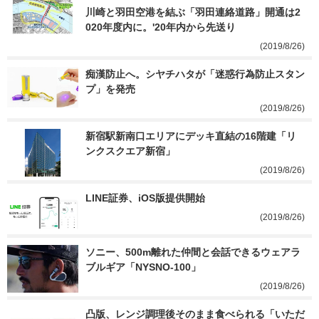
川崎と羽田空港を結ぶ「羽田連絡道路」開通は2
020年度内に。'20年内から先送り
(2019/8/26)
痴漢防止へ。シヤチハタが「迷惑行為防止スタン
プ」を発売
(2019/8/26)
新宿駅新南口エリアにデッキ直結の16階建「リ
ンクスクエア新宿」
(2019/8/26)
LINE証券、iOS版提供開始
(2019/8/26)
ソニー、500m離れた仲間と会話できるウェアラ
ブルギア「NYSNO-100」
(2019/8/26)
凸版、レンジ調理後そのまま食べられる「いただ