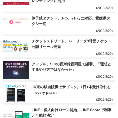
レンディングに活用
(2019/8/29)
伊予鉄タクシー、J-Coin Payに対応。愛媛県タ
クシー初
(2019/8/29)
チケットストリート、パ・リーグ3球団チケット
公認リセール開始
(2019/8/29)
アップル、Siriの音声録音問題で謝罪。「理想と
するやり方ではなかった」
(2019/8/29)
JR東の駅自販機でサブスク。1日1本受け取れる
「every pass」
(2019/8/29)
LINE、個人向けローン開始。LINE Scoreで利率
と可能額決定