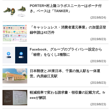
PORTER×村上隆コラボスニーカーはポーチ付
き。ベースは「TANKER」
(2019/8/24)
「キャッシュレス・消費者還元事業」の加盟店登
録申請は43万件
(2019/8/23)
Facebook、グループのプライバシー設定から
「秘密」をなくし2種類に
(2019/8/23)
日本郵便とJR東日本、千葉の無人駅を一体運
営。内房線江見駅
(2019/8/23)
軽減税率で変わる請求書・領収書の記載方式。fr
eeeが解説
(2019/8/23)