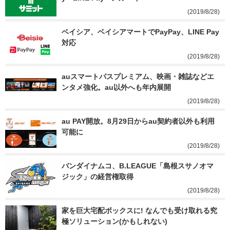
(2019/8/28)
ベイシア、ベイシアマートでPayPay、LINE Pay
対応
(2019/8/28)
auスマートパスプレミアム、映画・雑誌などエ
ンタメ強化。au以外へも年内展開
(2019/8/28)
au PAY開放。8月29日からau契約者以外も利用
可能に
(2019/8/28)
バンダイナムコ、B.LEAGUE「島根スサノオマ
ジック」の経営権取得
(2019/8/28)
家を巨大宅配ボックスに! なんでも受け取れる究
極ソリューション(かもしれない)