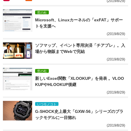
(2019/8/29)
窓の杜
Microsoft、Linuxカーネルの「exFAT」サポー
トを支援へ
(2019/8/29)
ソフマップ、イベント専用決済「チアプレ」。入
場から物販までWebで完結
(2019/8/29)
窓の杜
新しいExcel関数「XLOOKUP」を発表 。VLOO
KUPやHLOOKUP後継
(2019/8/29)
いつモノコト
G-SHOCK史上最大「GXW-56」シリーズのブラ
ックモデルに一目惚れ
(2019/8/29)