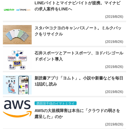
LINEバイトとマイナビバイトが提携。マイナビ
の求人案件をLINEへ
(2019/8/26)
スタバ×コクヨのキャンパスノート。ミルクパッ
クをリサイクル
(2019/8/26)
石井スポーツとアートスポーツ、ヨドバシゴール
ドポイント導入
(2019/8/26)
新読書アプリ「ヨムト」。小説や新書などを毎日
1話試し読み
(2019/8/26)
西田宗千佳のイマトミライ
AWSの大規模障害は本当に「クラウドの弱さを
露呈した」のか
(2019/8/26)