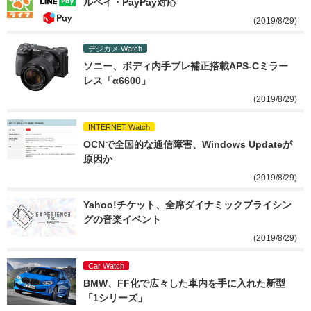
ルペイ・PayPay対応
(2019/8/29)
デジカメ Watch
ソニー、ボディ内手ブレ補正搭載APS-Cミラー
レス「α6600」
(2019/8/29)
INTERNET Watch
OCNで全国的な通信障害、Windows Updateが
原因か
(2019/8/29)
Yahoo!チケット、全席ダイナミックプライシン
グの音楽イベント
(2019/8/29)
Car Watch
BMW、FF化で広々した車内を手に入れた新型
「1シリーズ」