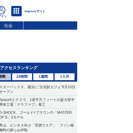
社会
アクセスランキング
時間
24時間
1週間
1カ月
スターバックス、横浜に“文化財カフェ”8月10日
オープン
SpaceXとテスラ、1億平方フィートの超大型半
導体工場「テラファブ」着工
G-SHOCK、ゴールド×ブラウンの「MASTER
OF G」3モデル
青山、ビジネス向け「空調ウエア」 ファン稼
働時の膨らみ抑制