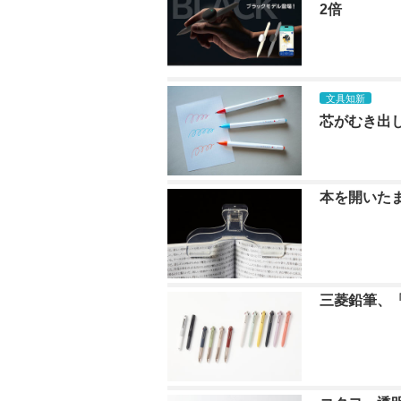
2倍
文具知新
芯がむき出し
本を開いたま
三菱鉛筆、