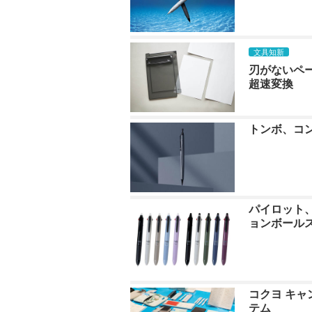
文具知新
刃がないペ
超速変換
トンボ、コン
パイロット
ョンボール
コクヨ キ
テム