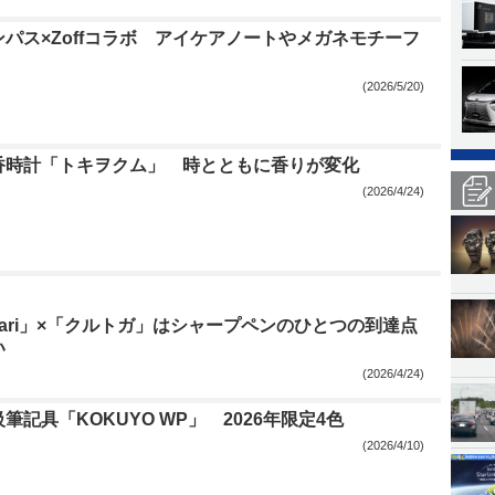
パス×Zoffコラボ アイケアノートやメガネモチーフ
(2026/5/20)
香時計「トキヲクム」 時とともに香りが変化
(2026/4/24)
safari」×「クルトガ」はシャープペンのひとつの到達点
い
(2026/4/24)
筆記具「KOKUYO WP」 2026年限定4色
(2026/4/10)