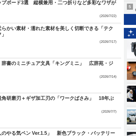
ップボード3選 縦横兼用・二つ折りなど多彩なワザが
(2026/7/22)
柔らかい素材・濡れた素材を美しく切断できる「テク
フ」
(2026/7/17)
、辞書のミニチュア文具「キングミニ」 広辞苑・ジ
(2026/7/14)
鋭角研磨刃＋ギザ加工刃の「ワークばさみ」 18年ぶ
(2026/7/7)
のやる気ペン Ver.1.5」 新色ブラック・バッテリー