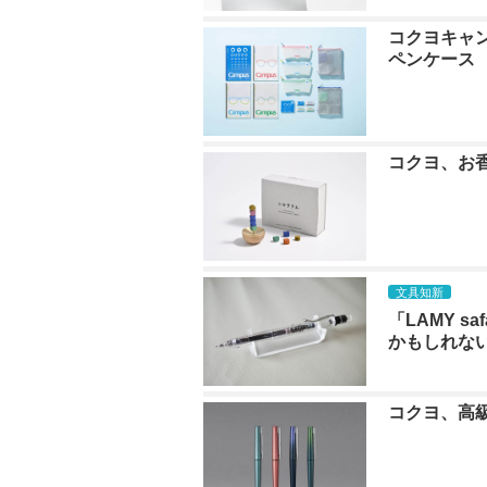
コクヨキャン
ペンケース
コクヨ、お
文具知新
「LAMY 
かもしれな
コクヨ、高級