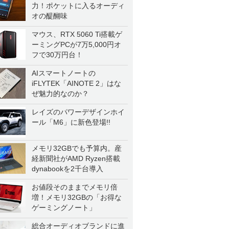
力！ポケットに入るオーディ
オの醍醐味
マウス、RTX 5060 Ti搭載ゲ
ーミングPCが7万5,000円オ
フで30万円台！
AIスマートノートの
iFLYTEK「AINOTE 2」はな
ぜ魅力的なのか？
レイズのパワーデザインホイ
ール「M6」に新色登場!!
メモリ32GBでも予算内。産
経新聞社がAMD Ryzen搭載
dynabookを2千台導入
お値段そのままでメモリ倍
増！メモリ32GBの「お得な
ゲーミングノート」
総合オーディオブランドに進