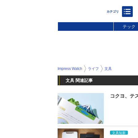
テック
Impress Watch
ライフ
文具
文具 関連記事
コクヨ、テ
文具知新