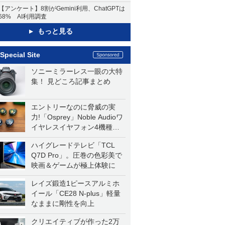
【アンケート】8割がGemini利用、ChatGPTは
68% AI利用調査
もっと見る
Special Site
ソニーミラーレス一眼の大特
集！ 見どころ記事まとめ
エントリーなのに脅威の実
力!「Osprey」Noble Audioワ
イヤレスイヤフォン4機種を
一気に聴く
ハイグレードテレビ「TCL
Q7D Pro」。圧巻の色彩美で
映画＆ゲームが極上体験に
レイズ鍛造1ピースアルミホ
イール「CE28 N-plus」軽量
なままに剛性を向上
クリエイティブが作った2万