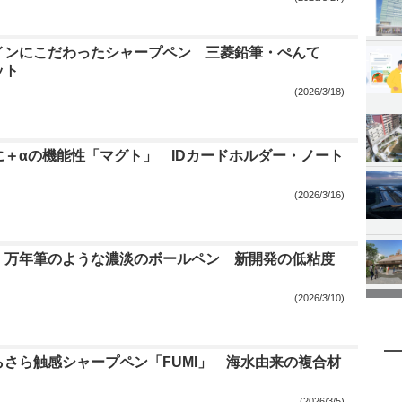
インにこだわったシャープペン 三菱鉛筆・ぺんて
ット
(2026/3/18)
に＋αの機能性「マグト」 IDカードホルダー・ノート
(2026/3/16)
、万年筆のような濃淡のボールペン 新開発の低粘度
(2026/3/10)
らさら触感シャープペン「FUMI」 海水由来の複合材
(2026/3/5)