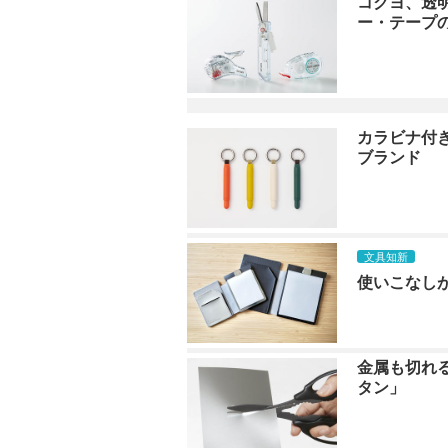
コクヨ、透
ー・テープ
カラビナ付
ブランド
文具知新
使いこなし
金属も切れ
タン」