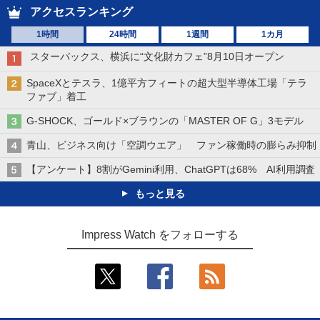
アクセスランキング
1時間
24時間
1週間
1カ月
スターバックス、横浜に“文化財カフェ”8月10日オープン
SpaceXとテスラ、1億平方フィートの超大型半導体工場「テラ
ファブ」着工
G-SHOCK、ゴールド×ブラウンの「MASTER OF G」3モデル
青山、ビジネス向け「空調ウエア」 ファン稼働時の膨らみ抑制
【アンケート】8割がGemini利用、ChatGPTは68% AI利用調査
もっと見る
Impress Watch をフォローする