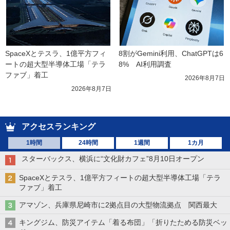
SpaceXとテスラ、1億平方フィ
8割がGemini利用、ChatGPTは6
ートの超大型半導体工場「テラ
8%　AI利用調査
ファブ」着工
2026年8月7日
2026年8月7日
アクセスランキング
1時間
24時間
1週間
1カ月
スターバックス、横浜に“文化財カフェ”8月10日オープン
SpaceXとテスラ、1億平方フィートの超大型半導体工場「テラ
ファブ」着工
アマゾン、兵庫県尼崎市に2拠点目の大型物流拠点 関西最大
キングジム、防災アイテム「着る布団」「折りたためる防災ベッ