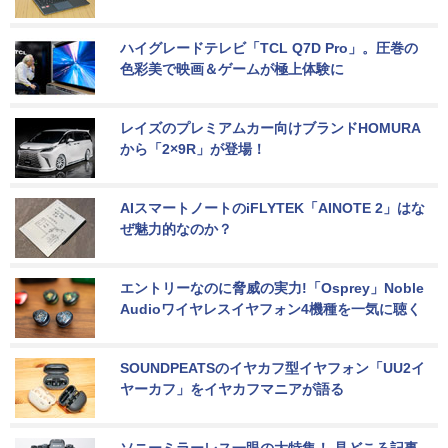
ハイグレードテレビ「TCL Q7D Pro」。圧巻の
色彩美で映画＆ゲームが極上体験に
レイズのプレミアムカー向けブランドHOMURA
から「2×9R」が登場！
AIスマートノートのiFLYTEK「AINOTE 2」はな
ぜ魅力的なのか？
エントリーなのに脅威の実力!「Osprey」Noble 
Audioワイヤレスイヤフォン4機種を一気に聴く
SOUNDPEATSのイヤカフ型イヤフォン「UU2イ
ヤーカフ」をイヤカフマニアが語る
ソニーミラーレス一眼の大特集！ 見どころ記事