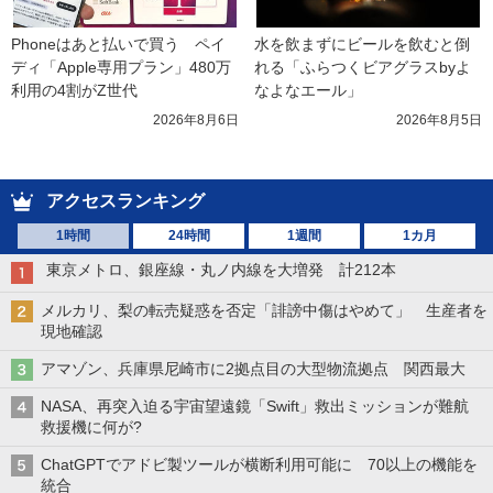
Phoneはあと払いで買う　ペイ
水を飲まずにビールを飲むと倒
ディ「Apple専用プラン」480万
れる「ふらつくビアグラスbyよ
利用の4割がZ世代
なよなエール」
2026年8月6日
2026年8月5日
アクセスランキング
1時間
24時間
1週間
1カ月
東京メトロ、銀座線・丸ノ内線を大増発 計212本
メルカリ、梨の転売疑惑を否定「誹謗中傷はやめて」 生産者を
現地確認
アマゾン、兵庫県尼崎市に2拠点目の大型物流拠点 関西最大
NASA、再突入迫る宇宙望遠鏡「Swift」救出ミッションが難航
救援機に何が?
ChatGPTでアドビ製ツールが横断利用可能に 70以上の機能を
統合