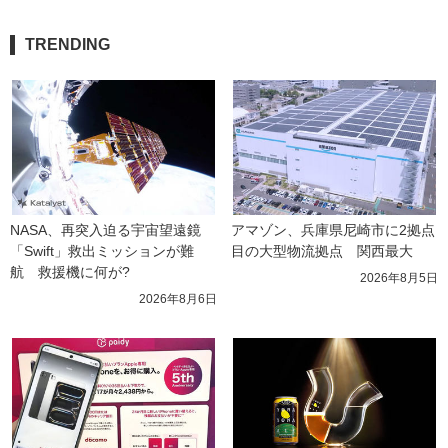
TRENDING
NASA、再突入迫る宇宙望遠鏡
アマゾン、兵庫県尼崎市に2拠点
「Swift」救出ミッションが難
目の大型物流拠点　関西最大
航　救援機に何が?
2026年8月5日
2026年8月6日