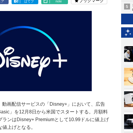
ブックマーク
ェア
はてブ
note
panyは、動画配信サービスの「Disney+」において、広告
 Basic」を12月8日から米国でスタートする。月額料
ンはDisney+ Premiumとして10.99ドルに値上げ
幅な値上げとなる。