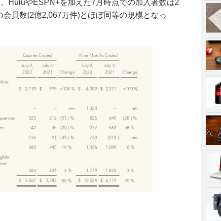
、HuluやESPN+を加えた7月時点での加入者数は2
ixの会員数(2億2,067万件)とほぼ同等の規模となっ