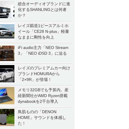
総合オーディオブランドに進
化するSHANLINGとは何者
か？
レイズ鍛造1ピースアルミホ
イール「CE28 N-plus」軽量
なままに剛性を向上
iFi audio主力「NEO Stream
3」「NEO iDSD 3」に迫る
レイズのプレミアムカー向け
ブランドHOMURAから
「2×9R」が登場！
メモリ32GBでも予算内。産
経新聞社がAMD Ryzen搭載
dynabookを2千台導入
鳥肌ものの「DENON
HOME」サウンドを体感し
た！