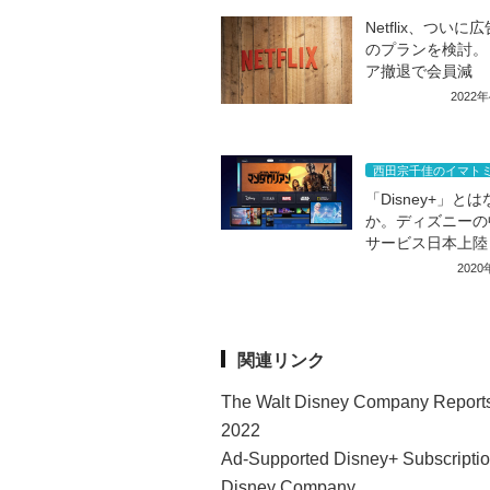
Netflix、ついに
のプランを検討。
ア撤退で会員減
2022
西田宗千佳のイマト
「Disney+」と
か。ディズニーの
サービス日本上陸
202
関連リンク
The Walt Disney Company Reports 
2022
Ad-Supported Disney+ Subscription
Disney Company