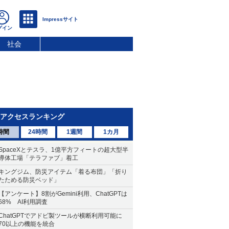
社会
アクセスランキング
時間
24時間
1週間
1カ月
SpaceXとテスラ、1億平方フィートの超大型半
導体工場「テラファブ」着工
キングジム、防災アイテム「着る布団」「折り
たためる防災ベッド」
【アンケート】8割がGemini利用、ChatGPTは
68% AI利用調査
ChatGPTでアドビ製ツールが横断利用可能に
70以上の機能を統合