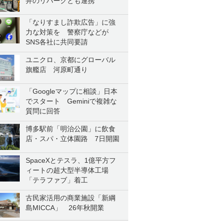
井のリパークとも連携
「なりすまし詐欺広告」に強
力な対策を 警察庁などが
SNS各社に共同要請
ユニクロ、京都にグローバル
旗艦店 河原町通り
「Googleマップに相談」日本
でスタート Geminiで複雑な
質問に回答
博多駅前「明治公園」に飲食
店・スパ・立体園路 7日開園
SpaceXとテスラ、1億平方フ
ィートの超大型半導体工場
「テラファブ」着工
古民家活用の商業施設「新綱
島MICCA」 26年秋開業