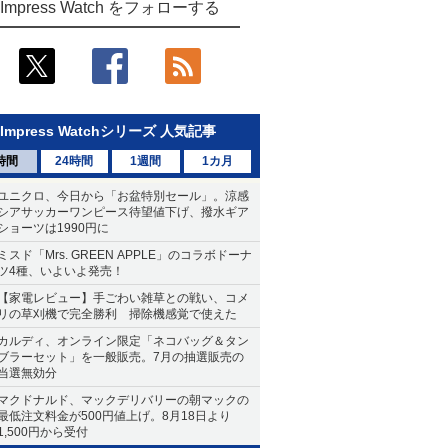
Impress Watch をフォローする
Impress Watchシリーズ 人気記事
時間
24時間
1週間
1カ月
ユニクロ、今日から「お盆特別セール」。涼感
シアサッカーワンピース待望値下げ、撥水ギア
ショーツは1990円に
ミスド「Mrs. GREEN APPLE」のコラボドーナ
ツ4種、いよいよ発売！
【家電レビュー】手ごわい雑草との戦い、コメ
リの草刈機で完全勝利 掃除機感覚で使えた
カルディ、オンライン限定「ネコバッグ＆タン
ブラーセット」を一般販売。7月の抽選販売の
当選無効分
マクドナルド、マックデリバリーの朝マックの
最低注文料金が500円値上げ。8月18日より
1,500円から受付