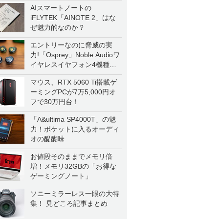
AIスマートノートの
iFLYTEK「AINOTE 2」はな
ぜ魅力的なのか？
エントリーなのに脅威の実
力!「Osprey」Noble Audioワ
イヤレスイヤフォン4機種を
一気に聴く
マウス、RTX 5060 Ti搭載ゲ
ーミングPCが7万5,000円オ
フで30万円台！
「A&ultima SP4000T」の魅
力！ポケットに入るオーディ
オの醍醐味
お値段そのままでメモリ倍
増！メモリ32GBの「お得な
ゲーミングノート」
ソニーミラーレス一眼の大特
集！ 見どころ記事まとめ