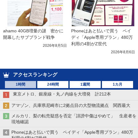
ahamo 40GB増量の謎　密かに
Phoneはあと払いで買う　ペイ
開幕したサブブランド戦争
ディ「Apple専用プラン」480万
利用の4割がZ世代
2026年8月5日
2026年8月6日
アクセスランキング
1時間
24時間
1週間
1カ月
東京メトロ、銀座線・丸ノ内線を大増発 計212本
アマゾン、兵庫県尼崎市に2拠点目の大型物流拠点 関西最大
メルカリ、梨の転売疑惑を否定「誹謗中傷はやめて」 生産者を
現地確認
Phoneはあと払いで買う ペイディ「Apple専用プラン」480万
利用の4割がZ世代