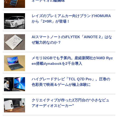
オーディオの醍醐味
レイズのプレミアムカー向けブランドHOMURA
から「2×9R」が登場！
AIスマートノートのiFLYTEK「AINOTE 2」はな
ぜ魅力的なのか？
メモリ32GBでも予算内。産経新聞社がAMD Ryz
en搭載dynabookを2千台導入
ハイグレードテレビ「TCL Q7D Pro」。圧巻の
色彩美で映画＆ゲームが極上体験に
クリエイティブが作った2万円台の“小さなピュ
アオーディオスピーカー”