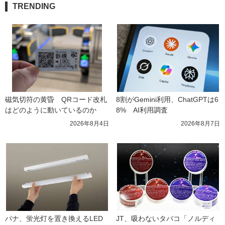
TRENDING
磁気切符の黄昏　QRコード改札
8割がGemini利用、ChatGPTは6
はどのように動いているのか
8%　AI利用調査
2026年8月4日
2026年8月7日
パナ、蛍光灯を置き換えるLED
JT、吸わないタバコ「ノルディ