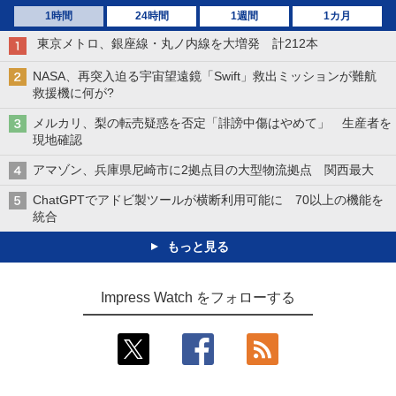
1時間
24時間
1週間
1カ月
東京メトロ、銀座線・丸ノ内線を大増発 計212本
NASA、再突入迫る宇宙望遠鏡「Swift」救出ミッションが難航
救援機に何が?
メルカリ、梨の転売疑惑を否定「誹謗中傷はやめて」 生産者を
現地確認
アマゾン、兵庫県尼崎市に2拠点目の大型物流拠点 関西最大
ChatGPTでアドビ製ツールが横断利用可能に 70以上の機能を
統合
もっと見る
Impress Watch をフォローする