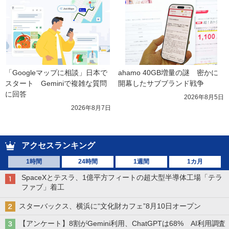
「Googleマップに相談」日本で
ahamo 40GB増量の謎　密かに
スタート　Geminiで複雑な質問
開幕したサブブランド戦争
に回答
2026年8月5日
2026年8月7日
アクセスランキング
1時間
24時間
1週間
1カ月
SpaceXとテスラ、1億平方フィートの超大型半導体工場「テラ
ファブ」着工
スターバックス、横浜に“文化財カフェ”8月10日オープン
【アンケート】8割がGemini利用、ChatGPTは68% AI利用調査