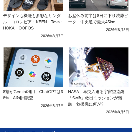
デザインも機能も多彩なサンダ
お盆休み前半は8日に下り渋滞ピ
ル　コロンビア・KEEN・Teva・
ーク　中央道で最大45km
HOKA・OOFOS
2026年8月8日
2026年8月7日
8割がGemini利用、ChatGPTは6
NASA、再突入迫る宇宙望遠鏡
8%　AI利用調査
「Swift」救出ミッションが難
航　救援機に何が?
2026年8月7日
2026年8月6日