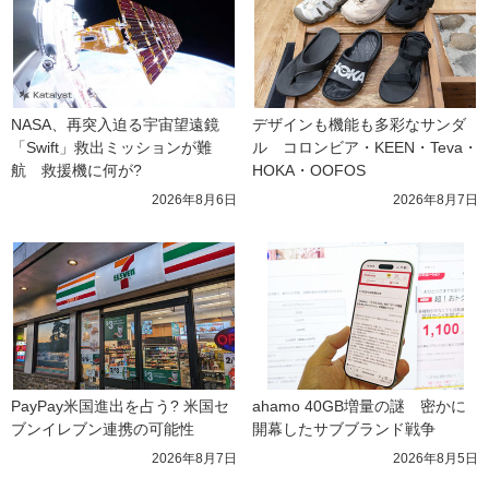
NASA、再突入迫る宇宙望遠鏡
デザインも機能も多彩なサンダ
「Swift」救出ミッションが難
ル　コロンビア・KEEN・Teva・
航　救援機に何が?
HOKA・OOFOS
2026年8月6日
2026年8月7日
PayPay米国進出を占う? 米国セ
ahamo 40GB増量の謎　密かに
ブンイレブン連携の可能性
開幕したサブブランド戦争
2026年8月7日
2026年8月5日