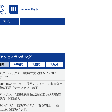
社会
アクセスランキング
時間
24時間
1週間
1カ月
スターバックス、横浜に“文化財カフェ”8月10日
オープン
SpaceXとテスラ、1億平方フィートの超大型半
導体工場「テラファブ」着工
アマゾン、兵庫県尼崎市に2拠点目の大型物流
拠点 関西最大
キングジム、防災アイテム「着る布団」「折り
たためる防災ベッド」