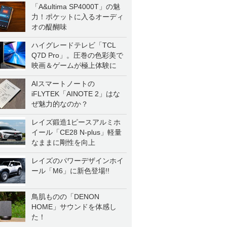
「A&ultima SP4000T」の魅
力！ポケットに入るオーディ
オの醍醐味
ハイグレードテレビ「TCL
Q7D Pro」。圧巻の色彩美で
映画＆ゲームが極上体験に
AIスマートノートの
iFLYTEK「AINOTE 2」はな
ぜ魅力的なのか？
レイズ鍛造1ピースアルミホ
イール「CE28 N-plus」軽量
なままに剛性を向上
レイズのパワーデザインホイ
ール「M6」に新色登場!!
鳥肌ものの「DENON
HOME」サウンドを体感し
た！