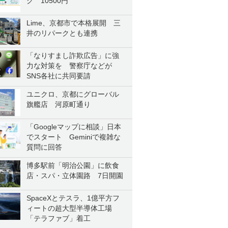
ク 10500円
Lime、京都市で本格展開 三
井のリパークとも連携
「なりすまし詐欺広告」に強
力な対策を 警察庁などが
SNS各社に共同要請
ユニクロ、京都にグローバル
旗艦店 河原町通り
「Googleマップに相談」日本
でスタート Geminiで複雑な
質問に回答
博多駅前「明治公園」に飲食
店・スパ・立体園路 7日開園
SpaceXとテスラ、1億平方フ
ィートの超大型半導体工場
「テラファブ」着工