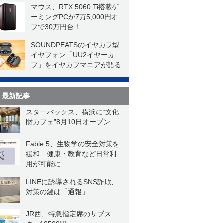
マウス、RTX 5060 Ti搭載ゲ
ーミングPCが7万5,000円オ
フで30万円台！
SOUNDPEATSのイヤカフ型
イヤフォン「UU2イヤーカ
フ」をイヤカフマニアが語る
最新記事
スターバックス、横浜に“文化
財カフェ”8月10日オープン
Fable 5、生物学の安全対策を
緩和 健康・教育など日常利
用が可能に
LINEに誘導されるSNS詐欺、
対策の鍵は「通報」
JR西、特急指定席のサブス