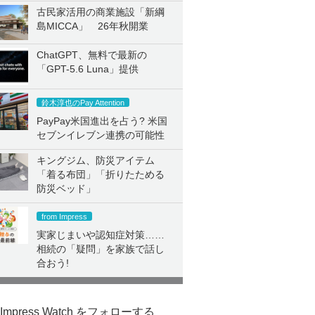
古民家活用の商業施設「新綱
島MICCA」 26年秋開業
ChatGPT、無料で最新の
「GPT-5.6 Luna」提供
鈴木淳也のPay Attention
PayPay米国進出を占う? 米国
セブンイレブン連携の可能性
キングジム、防災アイテム
「着る布団」「折りたためる
防災ベッド」
from Impress
実家じまいや認知症対策……
相続の「疑問」を家族で話し
合おう!
Impress Watch をフォローする