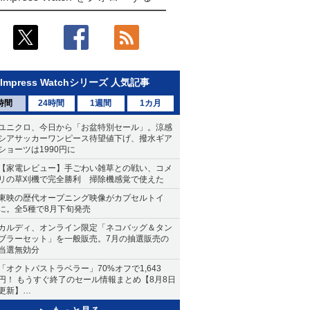
Impress Watchシリーズ 人気記事
時間
24時間
1週間
1カ月
ユニクロ、今日から「お盆特別セール」。涼感
シアサッカーワンピース待望値下げ、撥水ギア
ショーツは1990円に
【家電レビュー】手ごわい雑草との戦い、コメ
リの草刈機で完全勝利 掃除機感覚で使えた
東映の歴代オープニング映像がカプセルトイ
に。全5種で8月下旬発売
カルディ、オンライン限定「ネコバッグ＆タン
ブラーセット」を一般販売。7月の抽選販売の
当選無効分
「オクトパストラベラー」70%オフで1,643
円！ もうすぐ終了のセール情報まとめ【8月8日
更新】
ニンテンドーeショップでは「大神 絶景版」が