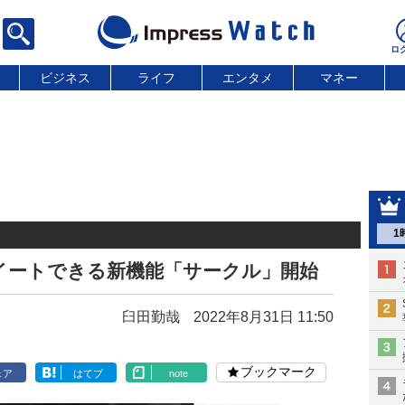
ビジネス
ライフ
エンタメ
マネー
1
にツイートできる新機能「サークル」開始
臼田勤哉
2022年8月31日 11:50
ブックマーク
ェア
はてブ
note