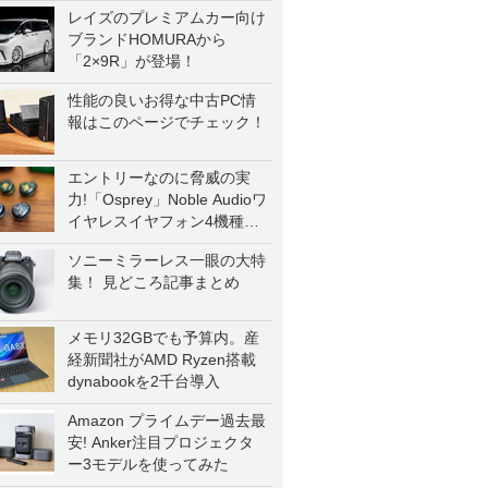
レイズのプレミアムカー向け
ブランドHOMURAから
「2×9R」が登場！
性能の良いお得な中古PC情
報はこのページでチェック！
エントリーなのに脅威の実
力!「Osprey」Noble Audioワ
イヤレスイヤフォン4機種を
一気に聴く
ソニーミラーレス一眼の大特
集！ 見どころ記事まとめ
メモリ32GBでも予算内。産
経新聞社がAMD Ryzen搭載
dynabookを2千台導入
Amazon プライムデー過去最
安! Anker注目プロジェクタ
ー3モデルを使ってみた