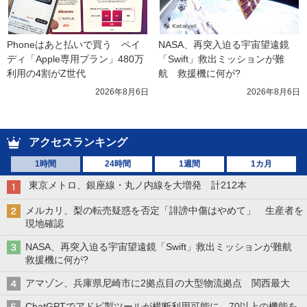
Phoneはあと払いで買う　ペイ
NASA、再突入迫る宇宙望遠鏡
ディ「Apple専用プラン」480万
「Swift」救出ミッションが難
利用の4割がZ世代
航　救援機に何が?
2026年8月6日
2026年8月6日
アクセスランキング
1時間
24時間
1週間
1カ月
東京メトロ、銀座線・丸ノ内線を大増発 計212本
メルカリ、梨の転売疑惑を否定「誹謗中傷はやめて」 生産者を
現地確認
NASA、再突入迫る宇宙望遠鏡「Swift」救出ミッションが難航
救援機に何が?
アマゾン、兵庫県尼崎市に2拠点目の大型物流拠点 関西最大
ChatGPTでアドビ製ツールが横断利用可能に 70以上の機能を