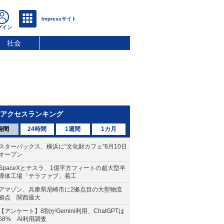
社会
アクセスランキング
時間
24時間
1週間
1カ月
スターバックス、横浜に“文化財カフェ”8月10日
オープン
SpaceXとテスラ、1億平方フィートの超大型半
導体工場「テラファブ」着工
アマゾン、兵庫県尼崎市に2拠点目の大型物流
拠点 関西最大
【アンケート】8割がGemini利用、ChatGPTは
68% AI利用調査