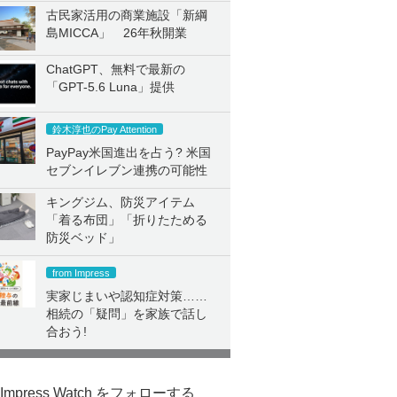
古民家活用の商業施設「新綱
島MICCA」 26年秋開業
ChatGPT、無料で最新の
「GPT-5.6 Luna」提供
鈴木淳也のPay Attention
PayPay米国進出を占う? 米国
セブンイレブン連携の可能性
キングジム、防災アイテム
「着る布団」「折りたためる
防災ベッド」
from Impress
実家じまいや認知症対策……
相続の「疑問」を家族で話し
合おう!
Impress Watch をフォローする