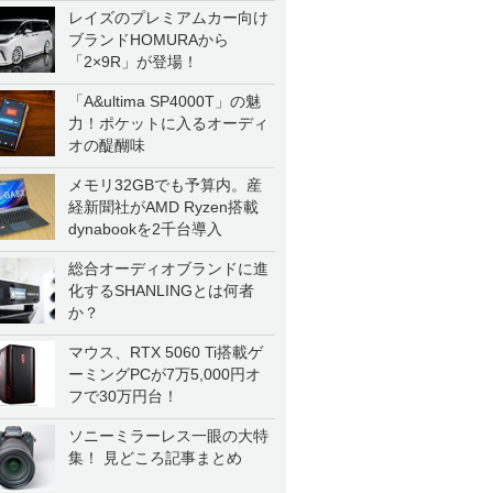
レイズのプレミアムカー向け
ブランドHOMURAから
「2×9R」が登場！
「A&ultima SP4000T」の魅
力！ポケットに入るオーディ
オの醍醐味
メモリ32GBでも予算内。産
経新聞社がAMD Ryzen搭載
dynabookを2千台導入
総合オーディオブランドに進
化するSHANLINGとは何者
か？
マウス、RTX 5060 Ti搭載ゲ
ーミングPCが7万5,000円オ
フで30万円台！
ソニーミラーレス一眼の大特
集！ 見どころ記事まとめ