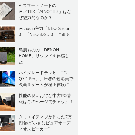
AIスマートノートの
iFLYTEK「AINOTE 2」はな
ぜ魅力的なのか？
iFi audio主力「NEO Stream
3」「NEO iDSD 3」に迫る
鳥肌ものの「DENON
HOME」サウンドを体感し
た！
ハイグレードテレビ「TCL
Q7D Pro」。圧巻の色彩美で
映画＆ゲームが極上体験に
性能の良いお得な中古PC情
報はこのページでチェック！
クリエイティブが作った2万
円台の“小さなピュアオーデ
ィオスピーカー”