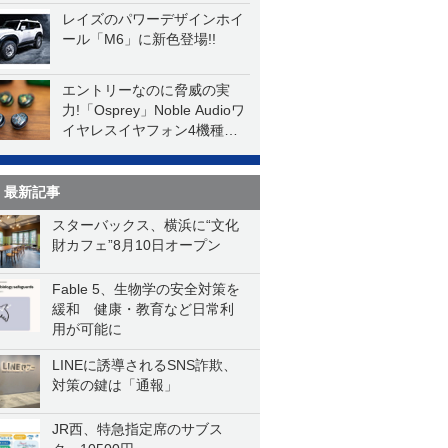
レイズのパワーデザインホイ
ール「M6」に新色登場!!
エントリーなのに脅威の実
力!「Osprey」Noble Audioワ
イヤレスイヤフォン4機種を
一気に聴く
最新記事
スターバックス、横浜に“文化
財カフェ”8月10日オープン
Fable 5、生物学の安全対策を
緩和 健康・教育など日常利
用が可能に
LINEに誘導されるSNS詐欺、
対策の鍵は「通報」
JR西、特急指定席のサブス