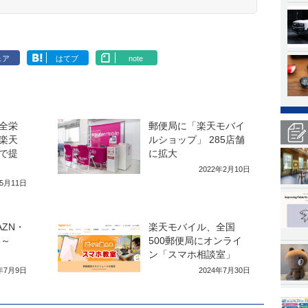
ェア
はてブ
note
全栄
郵便局に「楽天モバイ
楽天
ルショップ」 285店舗
で提
に拡大
2022年2月10日
年5月11日
ZN・
楽天モバイル、全国
5～
500郵便局にオンライ
ン「スマホ相談室」
4年7月9日
2024年7月30日