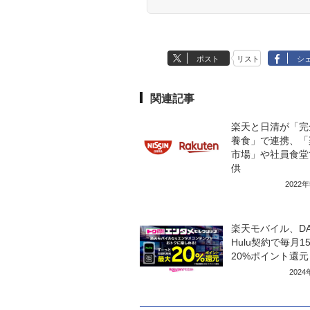
ポスト
リスト
シ
関連記事
楽天と日清が「完
養食」で連携、「
市場」や社員食堂
供
2022
楽天モバイル、DA
Hulu契約で毎月1
20%ポイント還元
202