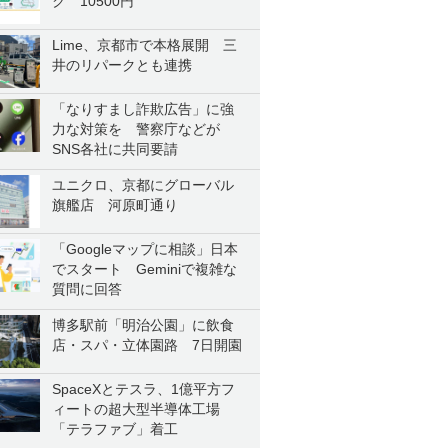
ク 10500円
Lime、京都市で本格展開 三
井のリパークとも連携
「なりすまし詐欺広告」に強
力な対策を 警察庁などが
SNS各社に共同要請
ユニクロ、京都にグローバル
旗艦店 河原町通り
「Googleマップに相談」日本
でスタート Geminiで複雑な
質問に回答
博多駅前「明治公園」に飲食
店・スパ・立体園路 7日開園
SpaceXとテスラ、1億平方フ
ィートの超大型半導体工場
「テラファブ」着工