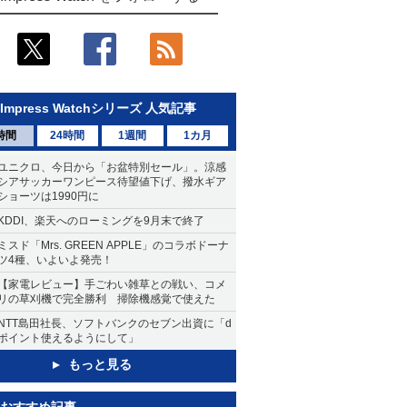
Impress Watchシリーズ 人気記事
時間
24時間
1週間
1カ月
ユニクロ、今日から「お盆特別セール」。涼感
シアサッカーワンピース待望値下げ、撥水ギア
ショーツは1990円に
KDDI、楽天へのローミングを9月末で終了
ミスド「Mrs. GREEN APPLE」のコラボドーナ
ツ4種、いよいよ発売！
【家電レビュー】手ごわい雑草との戦い、コメ
リの草刈機で完全勝利 掃除機感覚で使えた
NTT島田社長、ソフトバンクのセブン出資に「d
ポイント使えるようにして」
もっと見る