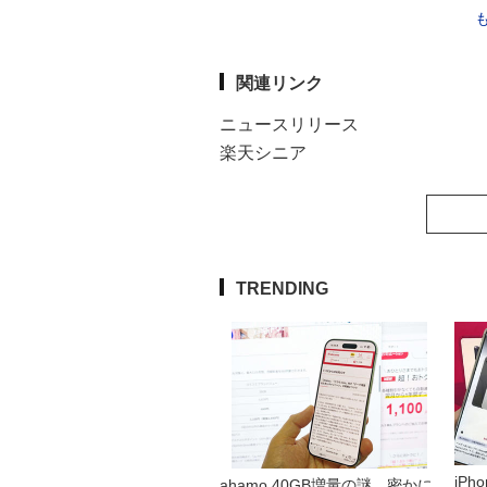
関連リンク
ニュースリリース
楽天シニア
TRENDING
iP
ahamo 40GB増量の謎 密かに