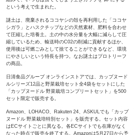
という考えで生まれた。
謎土は、廃棄されるココヤシの殻を再利用した「ココヤ
シガラ」とハスクチップなどの天然素材、肥料を合わせ
て圧縮した培養土。土の中の水分量を大幅に減らして圧
縮しているため、輸送時のC02の削減に貢献するほか、
使用後は可燃ごみとして捨てることができるなど、環境
にやさしいという特長を持つ。なお謎土はプロトリーフ
の商品。
日清食品グループ オンラインストアでは、カップヌード
ルシリーズ12品と野菜栽培セット全4袋をセットにした
「カップヌードル 野菜栽培コンプリートセット」を500
セット限定で販売する。
Amazon、LOHACO、Rakuten 24、ASKULでも「カップ
ヌードル 野菜栽培特別セット」を販売する。セット内容
はECサイトごとに異なる。各ECサイトでも在庫がなく
なった時点で販売を終了する。Amazonは5月27日から予