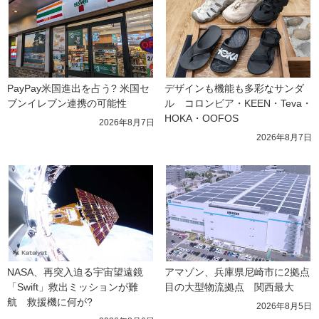
PayPay米国進出を占う? 米国セ
デザインも機能も多彩なサンダ
ブンイレブン連携の可能性
ル　コロンビア・KEEN・Teva・
HOKA・OOFOS
2026年8月7日
2026年8月7日
NASA、再突入迫る宇宙望遠鏡
アマゾン、兵庫県尼崎市に2拠点
「Swift」救出ミッションが難
目の大型物流拠点　関西最大
航　救援機に何が?
2026年8月5日