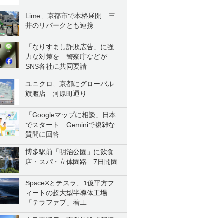
Lime、京都市で本格展開 三
井のリパークとも連携
「なりすまし詐欺広告」に強
力な対策を 警察庁などが
SNS各社に共同要請
ユニクロ、京都にグローバル
旗艦店 河原町通り
「Googleマップに相談」日本
でスタート Geminiで複雑な
質問に回答
博多駅前「明治公園」に飲食
店・スパ・立体園路 7日開園
SpaceXとテスラ、1億平方フ
ィートの超大型半導体工場
「テラファブ」着工