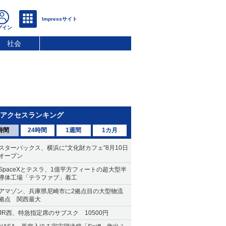
社会
アクセスランキング
時間
24時間
1週間
1カ月
スターバックス、横浜に“文化財カフェ”8月10日
オープン
SpaceXとテスラ、1億平方フィートの超大型半
導体工場「テラファブ」着工
アマゾン、兵庫県尼崎市に2拠点目の大型物流
拠点 関西最大
JR西、特急指定席のサブスク 10500円