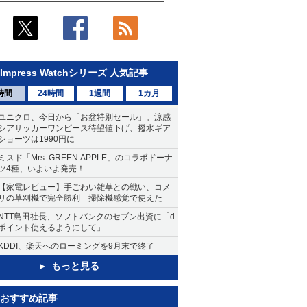
Impress Watchシリーズ 人気記事
時間
24時間
1週間
1カ月
ユニクロ、今日から「お盆特別セール」。涼感
シアサッカーワンピース待望値下げ、撥水ギア
ショーツは1990円に
ミスド「Mrs. GREEN APPLE」のコラボドーナ
ツ4種、いよいよ発売！
【家電レビュー】手ごわい雑草との戦い、コメ
リの草刈機で完全勝利 掃除機感覚で使えた
NTT島田社長、ソフトバンクのセブン出資に「d
ポイント使えるようにして」
KDDI、楽天へのローミングを9月末で終了
もっと見る
おすすめ記事