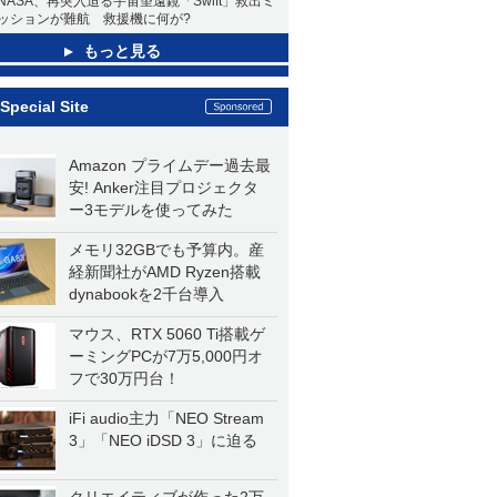
NASA、再突入迫る宇宙望遠鏡「Swift」救出ミ
ッションが難航 救援機に何が?
もっと見る
Special Site
Amazon プライムデー過去最
安! Anker注目プロジェクタ
ー3モデルを使ってみた
メモリ32GBでも予算内。産
経新聞社がAMD Ryzen搭載
dynabookを2千台導入
マウス、RTX 5060 Ti搭載ゲ
ーミングPCが7万5,000円オ
フで30万円台！
iFi audio主力「NEO Stream
3」「NEO iDSD 3」に迫る