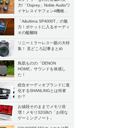
力!「Osprey」Noble Audioワ
イヤレスイヤフォン4機種を
一気に聴く
「A&ultima SP4000T」の魅
力！ポケットに入るオーディ
オの醍醐味
ソニーミラーレス一眼の大特
集！ 見どころ記事まとめ
鳥肌ものの「DENON
HOME」サウンドを体感し
た！
総合オーディオブランドに進
化するSHANLINGとは何者
か？
お値段そのままでメモリ倍
増！メモリ32GBの「お得な
ゲーミングノート」