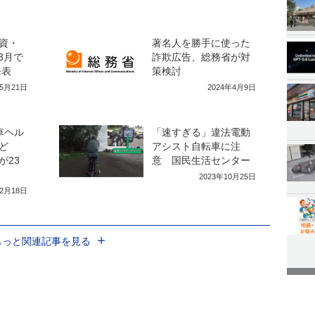
投資・
著名人を勝手に使った
3月で
詐欺広告、総務省が対
発表
策検討
年5月21日
2024年4月9日
車ヘル
「速すぎる」違法電動
など
アシスト自転車に注
が23
意 国民生活センター
2023年10月25日
12月18日
もっと関連記事を見る