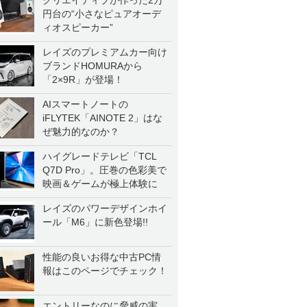
クリエイティブが作った2万
円台の“小さなピュアオーデ
ィオスピーカー”
レイズのプレミアムカー向け
ブランドHOMURAから
「2×9R」が登場！
AIスマートノートの
iFLYTEK「AINOTE 2」はな
ぜ魅力的なのか？
ハイグレードテレビ「TCL
Q7D Pro」。圧巻の色彩美で
映画＆ゲームが極上体験に
レイズのパワーデザインホイ
ール「M6」に新色登場!!
性能の良いお得な中古PC情
報はこのページでチェック！
エントリーなのに脅威の実