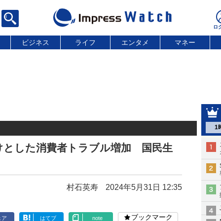
ビジネス
ライフ
エンタメ
マネー
1
けとした消費者トラブル増加 国民生
村石英寿
2024年5月31日 12:35
ブックマーク
ェア
はてブ
note