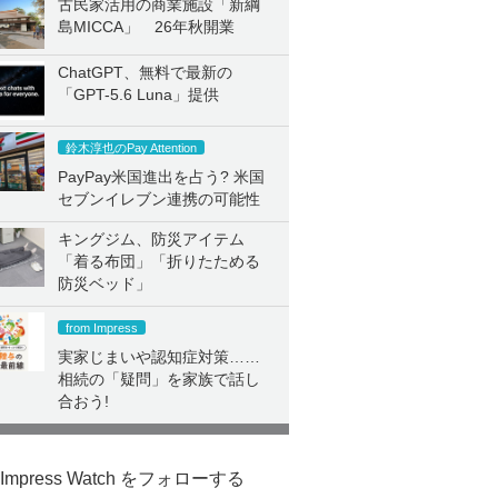
古民家活用の商業施設「新綱
島MICCA」 26年秋開業
ChatGPT、無料で最新の
「GPT-5.6 Luna」提供
鈴木淳也のPay Attention
PayPay米国進出を占う? 米国
セブンイレブン連携の可能性
キングジム、防災アイテム
「着る布団」「折りたためる
防災ベッド」
from Impress
実家じまいや認知症対策……
相続の「疑問」を家族で話し
合おう!
Impress Watch をフォローする