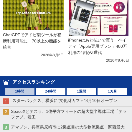
ChatGPTでアドビ製ツールが横
iPhoneはあと払いで買う　ペイ
断利用可能に　70以上の機能を
ディ「Apple専用プラン」480万
統合
利用の4割がZ世代
2026年8月6日
2026年8月6日
アクセスランキング
1時間
24時間
1週間
1カ月
スターバックス、横浜に“文化財カフェ”8月10日オープン
SpaceXとテスラ、1億平方フィートの超大型半導体工場「テラ
ファブ」着工
アマゾン、兵庫県尼崎市に2拠点目の大型物流拠点 関西最大