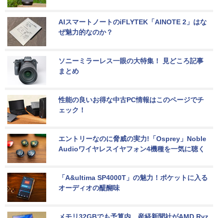
AIスマートノートのiFLYTEK「AINOTE 2」はな
ぜ魅力的なのか？
ソニーミラーレス一眼の大特集！ 見どころ記事
まとめ
性能の良いお得な中古PC情報はこのページでチ
ェック！
エントリーなのに脅威の実力!「Osprey」Noble 
Audioワイヤレスイヤフォン4機種を一気に聴く
「A&ultima SP4000T」の魅力！ポケットに入る
オーディオの醍醐味
メモリ32GBでも予算内。産経新聞社がAMD Ryz