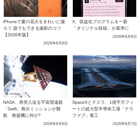
iPhoneで夏の花火をきれいに撮
X、収益化プログラムを一新　
ろう 誰でもできる撮影のコツ
「オリジナル投稿」が基準に
【2026年版】
2026年8月8日
2026年8月8日
NASA、再突入迫る宇宙望遠鏡
SpaceXとテスラ、1億平方フィ
「Swift」救出ミッションが難
ートの超大型半導体工場「テラ
航　救援機に何が?
ファブ」着工
2026年8月6日
2026年8月7日