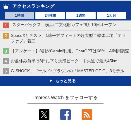
アクセスランキング
1時間
24時間
1週間
1カ月
スターバックス、横浜に“文化財カフェ”8月10日オープン
SpaceXとテスラ、1億平方フィートの超大型半導体工場「テラ
ファブ」着工
【アンケート】8割がGemini利用、ChatGPTは68% AI利用調査
お盆休み前半は8日に下り渋滞ピーク 中央道で最大45km
G-SHOCK、ゴールド×ブラウンの「MASTER OF G」3モデル
もっと見る
Impress Watch をフォローする