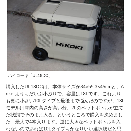
ハイコーキ「UL18DC」
購入したUL18DCは、本体サイズが34×55.3×45cmと、A
nkerよりもだいぶ小ぶりで、容量は18Lです。これより
も更に小さい10Lタイプと最後まで悩んだのですが、18L
モデルは庫内の高さが高い分、2Lのペットボトルが立て
た状態でそのまま入る、というところで購入を決めまし
た。最大で4本入ります。逆に大きなペットボトルを入
れないのであれば10Lタイプもかなりいい選択肢だと思