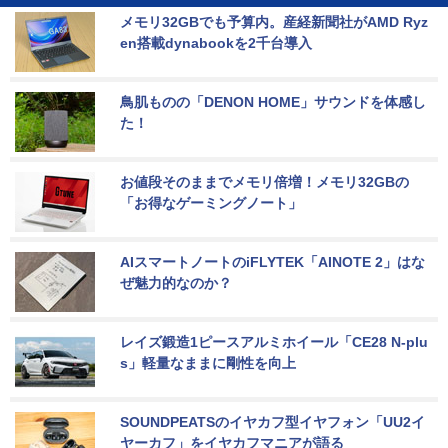
メモリ32GBでも予算内。産経新聞社がAMD Ryz
en搭載dynabookを2千台導入
鳥肌ものの「DENON HOME」サウンドを体感し
た！
お値段そのままでメモリ倍増！メモリ32GBの
「お得なゲーミングノート」
AIスマートノートのiFLYTEK「AINOTE 2」はな
ぜ魅力的なのか？
レイズ鍛造1ピースアルミホイール「CE28 N-plu
s」軽量なままに剛性を向上
SOUNDPEATSのイヤカフ型イヤフォン「UU2イ
ヤーカフ」をイヤカフマニアが語る