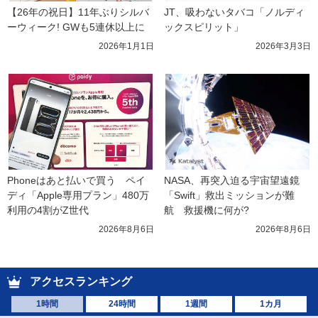
【26年の祝日】11年ぶりシルバ
JT、吸わないタバコ「ノルディ
ーウィーク! GWも5連休以上に
ックスピリット」
2026年1月1日
2026年3月3日
Phoneはあと払いで買う　ペイ
NASA、再突入迫る宇宙望遠鏡
ディ「Apple専用プラン」480万
「Swift」救出ミッションが難
利用の4割がZ世代
航　救援機に何が?
2026年8月6日
2026年8月6日
アクセスランキング
1時間
24時間
1週間
1カ月