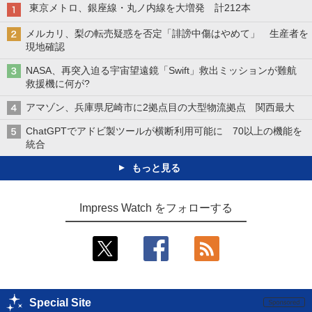
東京メトロ、銀座線・丸ノ内線を大増発 計212本
メルカリ、梨の転売疑惑を否定「誹謗中傷はやめて」 生産者を
現地確認
NASA、再突入迫る宇宙望遠鏡「Swift」救出ミッションが難航
救援機に何が?
アマゾン、兵庫県尼崎市に2拠点目の大型物流拠点 関西最大
ChatGPTでアドビ製ツールが横断利用可能に 70以上の機能を
統合
もっと見る
Impress Watch をフォローする
Special Site