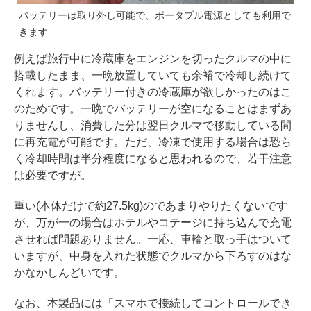
バッテリーは取り外し可能で、ポータブル電源としても利用で
きます
例えば旅行中に冷蔵庫をエンジンを切ったクルマの中に
搭載したまま、一晩放置していても余裕で冷却し続けて
くれます。バッテリー付きの冷蔵庫が欲しかったのはこ
のためです。一晩でバッテリーが空になることはまずあ
りませんし、消費した分は翌日クルマで移動している間
に再充電が可能です。ただ、冷凍で使用する場合は恐ら
く冷却時間は半分程度になると思われるので、若干注意
は必要ですが。
重い(本体だけで約27.5kg)のであまりやりたくないです
が、万が一の場合はホテルやコテージに持ち込んで充電
させれば問題ありません。一応、車輪と取っ手はついて
いますが、中身を入れた状態でクルマから下ろすのはな
かなかしんどいです。
なお、本製品には「スマホで接続してコントロールでき