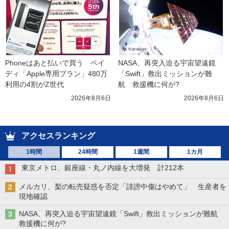
Phoneはあと払いで買う　ペイ
NASA、再突入迫る宇宙望遠鏡
ディ「Apple専用プラン」480万
「Swift」救出ミッションが難
利用の4割がZ世代
航　救援機に何が?
2026年8月6日
2026年8月6日
アクセスランキング
1時間
24時間
1週間
1カ月
東京メトロ、銀座線・丸ノ内線を大増発 計212本
メルカリ、梨の転売疑惑を否定「誹謗中傷はやめて」 生産者を
現地確認
NASA、再突入迫る宇宙望遠鏡「Swift」救出ミッションが難航
救援機に何が?