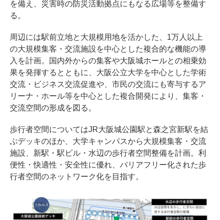
を備え、災害時の防災活動拠点にもなる広場等を整備す
る。
周辺には駅前立地と大規模用地を活かした、1万人以上
の大規模集客・交流施設を中心とした複合的な機能の導
入を計画。国内外からの集客や大阪城ホールとの相乗効
果を発揮するとともに、大阪公立大学を中心とした学術
交流・ビジネス交流促進や、市民の交流にも寄与するア
リーナ・ホール等を中心とした複合開発により、集客・
交流空間の形成を図る。
歩行者空間についてはJR大阪城公園駅と森之宮新駅を結
ぶデッキのほか、大学キャンパスから大規模集客・交流
施設、新駅・駅ビル・水辺の歩行者空間整備を計画。利
便性・快適性・安全性に優れ、バリアフリー化された歩
行者空間のネットワーク化を目指す。