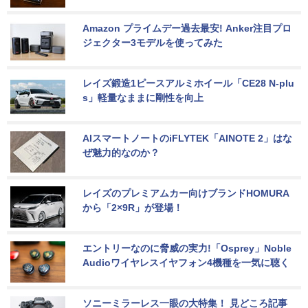
Amazon プライムデー過去最安! Anker注目プロ
ジェクター3モデルを使ってみた
レイズ鍛造1ピースアルミホイール「CE28 N-plu
s」軽量なままに剛性を向上
AIスマートノートのiFLYTEK「AINOTE 2」はな
ぜ魅力的なのか？
レイズのプレミアムカー向けブランドHOMURA
から「2×9R」が登場！
エントリーなのに脅威の実力!「Osprey」Noble 
Audioワイヤレスイヤフォン4機種を一気に聴く
ソニーミラーレス一眼の大特集！ 見どころ記事