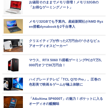
お値段そのままでメモリ倍増！メモリ32GBの
「お得なゲーミングノート」
メモリ32GBでも予算内。産経新聞社がAMD Ryz
en搭載dynabookを2千台導入
クリエイティブが作った2万円台の“小さなピュ
アオーディオスピーカー”
マウス、RTX 5060 Ti搭載ゲーミングPCが7万5,
000円オフで30万円台！
ハイグレードテレビ「TCL Q7D Pro」。圧巻の
色彩美で映画＆ゲームが極上体験に
「A&ultima SP4000T」の魅力！ポケットに入る
オーディオの醍醐味