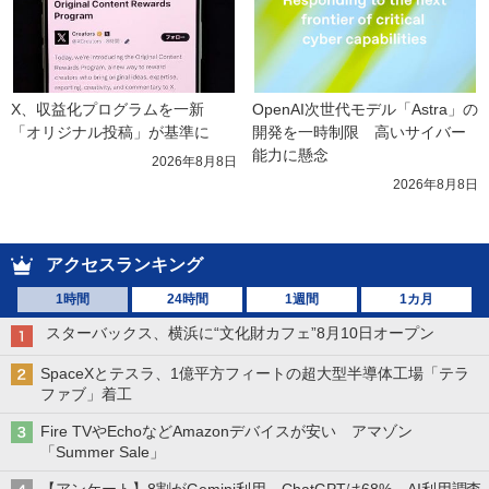
X、収益化プログラムを一新　
OpenAI次世代モデル「Astra」の
「オリジナル投稿」が基準に
開発を一時制限　高いサイバー
能力に懸念
2026年8月8日
2026年8月8日
アクセスランキング
1時間
24時間
1週間
1カ月
スターバックス、横浜に“文化財カフェ”8月10日オープン
SpaceXとテスラ、1億平方フィートの超大型半導体工場「テラ
ファブ」着工
Fire TVやEchoなどAmazonデバイスが安い アマゾン
「Summer Sale」