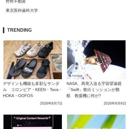
野村不動産
東京医科歯科大学
TRENDING
デザインも機能も多彩なサンダ
NASA、再突入迫る宇宙望遠鏡
ル　コロンビア・KEEN・Teva・
「Swift」救出ミッションが難
HOKA・OOFOS
航　救援機に何が?
2026年8月7日
2026年8月6日