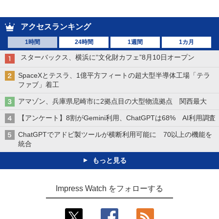
アクセスランキング
1時間
24時間
1週間
1カ月
スターバックス、横浜に“文化財カフェ”8月10日オープン
SpaceXとテスラ、1億平方フィートの超大型半導体工場「テラ
ファブ」着工
アマゾン、兵庫県尼崎市に2拠点目の大型物流拠点 関西最大
【アンケート】8割がGemini利用、ChatGPTは68% AI利用調査
ChatGPTでアドビ製ツールが横断利用可能に 70以上の機能を
統合
もっと見る
Impress Watch をフォローする