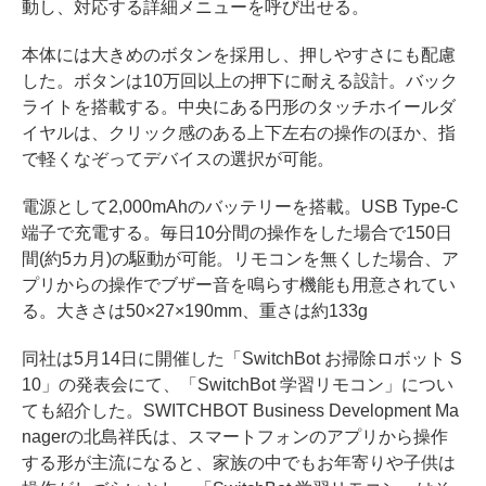
動し、対応する詳細メニューを呼び出せる。
本体には大きめのボタンを採用し、押しやすさにも配慮
した。ボタンは10万回以上の押下に耐える設計。バック
ライトを搭載する。中央にある円形のタッチホイールダ
イヤルは、クリック感のある上下左右の操作のほか、指
で軽くなぞってデバイスの選択が可能。
電源として2,000mAhのバッテリーを搭載。USB Type-C
端子で充電する。毎日10分間の操作をした場合で150日
間(約5カ月)の駆動が可能。リモコンを無くした場合、ア
プリからの操作でブザー音を鳴らす機能も用意されてい
る。大きさは50×27×190mm、重さは約133g
同社は5月14日に開催した「SwitchBot お掃除ロボット S
10」の発表会にて、「SwitchBot 学習リモコン」につい
ても紹介した。SWITCHBOT Business Development Ma
nagerの北島祥氏は、スマートフォンのアプリから操作
する形が主流になると、家族の中でもお年寄りや子供は