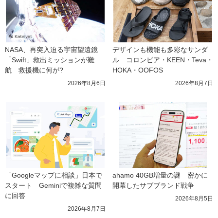
NASA、再突入迫る宇宙望遠鏡
デザインも機能も多彩なサンダ
「Swift」救出ミッションが難
ル　コロンビア・KEEN・Teva・
航　救援機に何が?
HOKA・OOFOS
2026年8月6日
2026年8月7日
「Googleマップに相談」日本で
ahamo 40GB増量の謎　密かに
スタート　Geminiで複雑な質問
開幕したサブブランド戦争
に回答
2026年8月5日
2026年8月7日