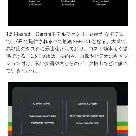
1.5 Flashは、Geminiモデルファミリーの新たなモデル
で、APIで提供される中で最速のモデルとなる。大量で
高頻度のタスクに最適化されており、コスト効率よく提
供できる。1.5 Flashは、要約や、画像やビデオのキャプ
ション付け、長い文書や表からのデータ抽出などに優れ
ているという。