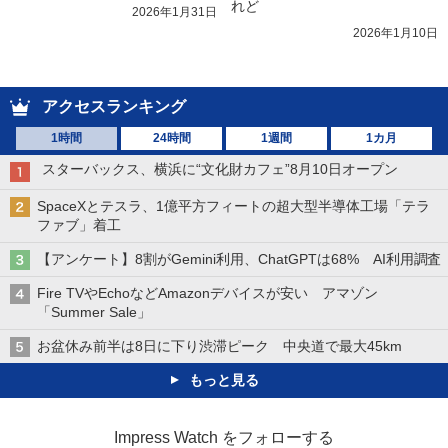
れど
2026年1月31日
2026年1月10日
アクセスランキング
1時間
24時間
1週間
1カ月
スターバックス、横浜に“文化財カフェ”8月10日オープン
SpaceXとテスラ、1億平方フィートの超大型半導体工場「テラ
ファブ」着工
【アンケート】8割がGemini利用、ChatGPTは68% AI利用調査
Fire TVやEchoなどAmazonデバイスが安い アマゾン
「Summer Sale」
お盆休み前半は8日に下り渋滞ピーク 中央道で最大45km
もっと見る
Impress Watch をフォローする