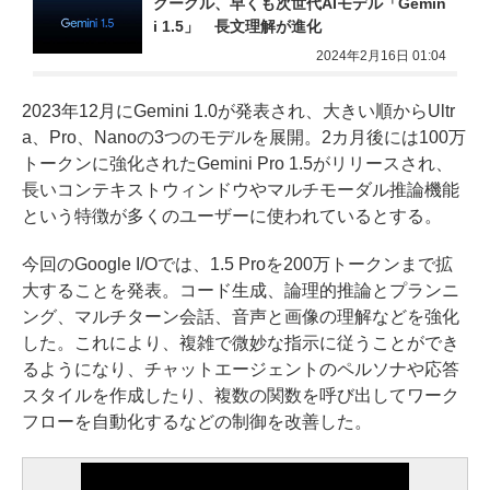
グーグル、早くも次世代AIモデル「Gemin
i 1.5」　長文理解が進化
2024年2月16日 01:04
2023年12月にGemini 1.0が発表され、大きい順からUltr
a、Pro、Nanoの3つのモデルを展開。2カ月後には100万
トークンに強化されたGemini Pro 1.5がリリースされ、
長いコンテキストウィンドウやマルチモーダル推論機能
という特徴が多くのユーザーに使われているとする。
今回のGoogle I/Oでは、1.5 Proを200万トークンまで拡
大することを発表。コード生成、論理的推論とプランニ
ング、マルチターン会話、音声と画像の理解などを強化
した。これにより、複雑で微妙な指示に従うことができ
るようになり、チャットエージェントのペルソナや応答
スタイルを作成したり、複数の関数を呼び出してワーク
フローを自動化するなどの制御を改善した。