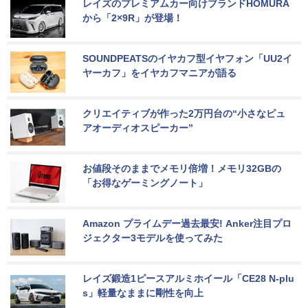
レイズのプレミアムカー向けブランドHOMURA
から「2×9R」が登場！
SOUNDPEATSのイヤカフ型イヤフォン「UU2イ
ヤーカフ」をイヤカフマニアが語る
クリエイティブが作った2万円台の“小さなピュ
アオーディオスピーカー”
お値段そのままでメモリ倍増！メモリ32GBの
「お得なゲーミングノート」
Amazon プライムデー過去最安! Anker注目プロ
ジェクター3モデルを使ってみた
レイズ鍛造1ピースアルミホイール「CE28 N-plu
s」軽量なままに剛性を向上