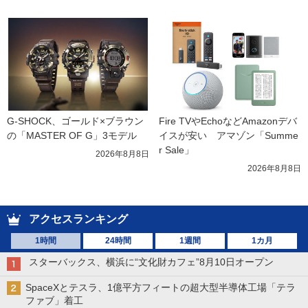
G-SHOCK、ゴールド×ブラウン
Fire TVやEchoなどAmazonデバ
の「MASTER OF G」3モデル
イスが安い　アマゾン「Summe
r Sale」
2026年8月8日
2026年8月8日
アクセスランキング
1時間
24時間
1週間
1カ月
スターバックス、横浜に“文化財カフェ”8月10日オープン
SpaceXとテスラ、1億平方フィートの超大型半導体工場「テラ
ファブ」着工